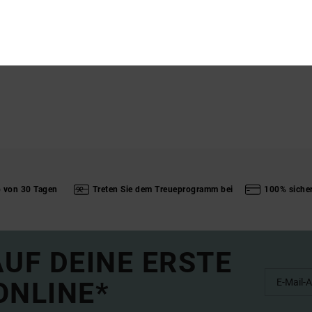
L
b von 30 Tagen
Treten Sie dem Treueprogramm bei
100% siche
UF DEINE ERSTE
ONLINE*