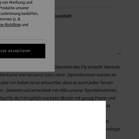
ng von Werbung und
Produkte unserer
r Zustimmung bedürfen,
Siehe Verfügbarkeit im Geschäft
immen (z. B.
e-Richtlinie
und
Wählen Sie eine Größe aus
kies akzeptieren
hreibung
klusive Fragile-Druck auf der Oberseite des Ply erweckt Warhols
che Kunst wie nie zuvor zum Leben. Sammler
innen werden es
, aber wir haben es so entworfen, dass es auch jedes Terrain
rt. Getestet und entwickelt mit Hilfe unserer Teamfahrer
innen,
 das Ply ein Fahrgefühl wie beim Skaten mit genug Power und
ität, um am Berg jeden Winkel zu bezwingen. Es kommt mit
gem Lock-&-Load-Camber gepaart mit dem cruisigen,
men Flex eines Biax-Fiberglas-Aufbaus und eines leichten
s Core. Das Ply wurde mit der neuesten und besten Technologie
isiert, um in den Bergen Höchstleistungen zu bringen.