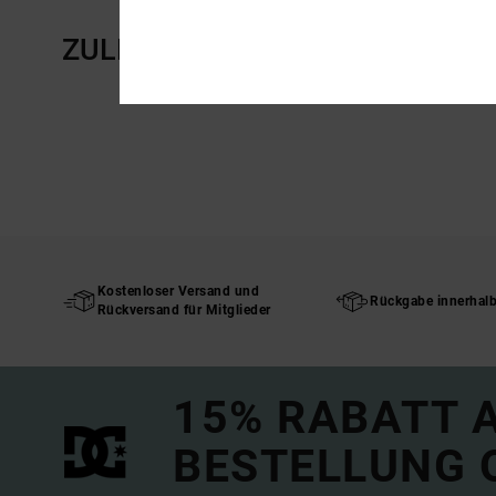
ZULETZT ANGESEHENE ARTIKE
Kostenloser Versand und
Rückgabe innerhal
Rückversand für Mitglieder
15% RABATT A
BESTELLUNG 