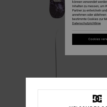
können verwendet werden,
Inhalten zu messen, um W
Partner zu entwickeln und
annehmen oder ablehnen o
bestimmte Cookies zur Me
Datenschutzrichtlinie
Cookies ver