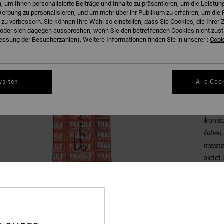
 um Ihnen personalisierte Beiträge und Inhalte zu präsentieren, um die Leistu
erbung zu personalisieren, und um mehr über ihr Publikum zu erfahren, um die 
 zu verbessern. Sie können Ihre Wahl so einstellen, dass Sie Cookies, die Ihre
der sich dagegen aussprechen, wenn Sie den betreffenden Cookies nicht zust
ssung der Besucherzahlen). Weitere Informationen finden Sie in unserer :
Cooki
walten
Alle Coo
Besc
Der ex
ikonis
lieben
meiste
bietet
Stabil
knacki
biegsa
Stratu
modern