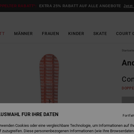
PPELTER RABATT*:
EXTRA 25% RABATT AUF ALLE ANGEBOTE
Jetzt
TT
MÄNNER
FRAUEN
KINDER
SKATE
COURT 
Startseit
And
Com
DOPPE
 AUSWAHL FÜR IHRE DATEN
Fortfa
erwenden Cookies oder eine vergleichbare Technologie, um Informationen auf Ih
Dies
f zuzugreifen. Diese personenbezogenen Informationen (wie Ihre Browserdaten
Kauf