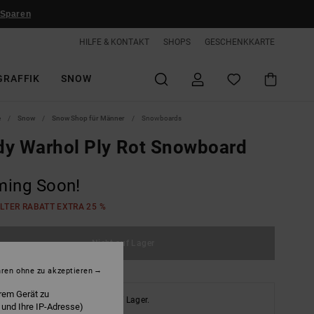
 Sparen
HILFE & KONTAKT
SHOPS
GESCHENKKARTE
GRAFFIK
SNOW
e
Snow
Snow Shop für Männer
Snowboards
y Warhol Ply Rot Snowboard
ing Soon!
LTER RABATT EXTRA 25 %
Nicht auf Lager
hren ohne zu akzeptieren
rem Gerät zu
es Produkt ist derzeit nicht auf Lager.
 und Ihre IP-Adresse)
en Sie andere Optionen