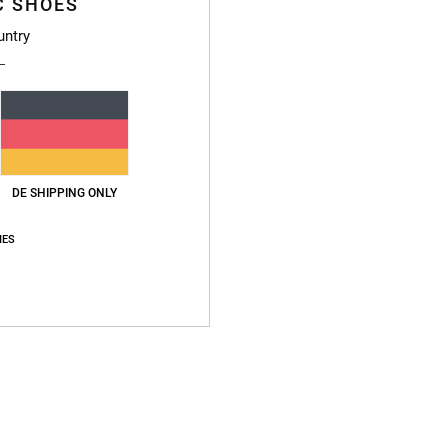
C SHOES
untry
Deta
Vers
DE SHIPPING ONLY
IES