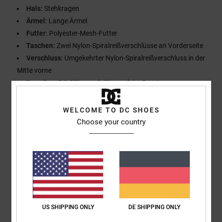
Hals:
Stehkragen
Ärmel:
Lange Ärmel
Futter:
Polyester-Mesh-Futter
Taschen:
Zwei Nylon-Spiralreißverschlüsse an Vorderseite
Verschluss:
Umgekehrter Nylon-Spiralreißverschluss in der
Mitte vorne
Branding:
DC-Silikonaufnäher auf der Brust
Gewebtes Nr. 94 Etikett auf der Rückseite
Weitere Merkmale:
Gummizug in der Taille mit Stoppern auf
WELCOME TO DC SHOES
jeder Seite
Choose your country
Zusammensetzung
[Hauptstoff] 100 % Polyester
Versand & Rückversand
US SHIPPING ONLY
DE SHIPPING ONLY