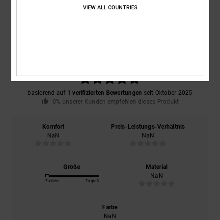
Kundenbewertungen
VIEW ALL COUNTRIES
Durchschnittliche Bewertung
5.0
/5
basierend auf
1 verifizierten Bewertungen
seit Oktober 2025
0% unserer Kunden empfehlen dieses Produkt
Komfort
Preis-Leistungs-Verhältnis
NaN
NaN
Größe
Material
NaN
Zu klein
Zu groß
Farbe
NaN