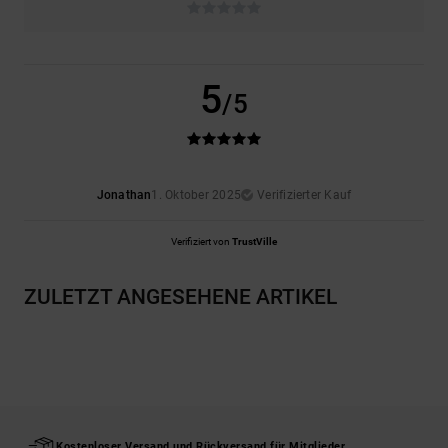
5
/5
Jonathan
1. Oktober 2025
Verifizierter Kauf
Verifiziert von
TrustVille
ZULETZT ANGESEHENE ARTIKEL
Kostenloser Versand und Rückversand für Mitglieder