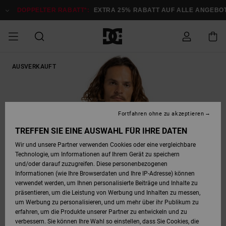
Direkt
zur
DOPPELTER RABATT*:
EXTRA 25% RABATT AUF ALLE ANGEBOTE
Produktinformation
springen
DOPPELTER
AUSVERKAUFT
SALE MÄNNER
ESSENTIALS
ESSENTIALS
ESSENTIALS
SKATE SHOP
SNOW SHOP FÜR
Auf meine
Schuhe
Schuhe
Sale Schuhe
Stag
Astrix
Neue Kollektio
Neue Kollektio
Caps & Hüte
Chelsea
Pixie
Neue Kollektio
Schneejacken
Court Graffik
Neue Kollektio
Neue Kollektio
Hüte & Caps
Skaterschuhe
Team
Schneejacken
Snowboard Boo
Snowboard Boo
Bestellung
RABATT
MÄNNER
zugreifen
SALE FRAUEN
HIGHLIGHTS
HIGHLIGHTS
SCHUHE
COMMUNITY
Sale Bekleidun
Snow
Sale Bekleidun
Court Graffik
Ducati
Skate
Sweatshirts
Mützen
Court Graffik
Astrix
Sneakers
Snowboardhos
Pure
Skate
T-Shirts
Mützen
Alle ansehen
Snowboardhos
Schneejacken
Snowboardjac
MÄNNER
SNOW SHOP FÜR
Fortfahren ohne zu akzeptieren
Versand
FRAUEN
SALE KINDER
SCHUHE
SCHUHE
BEKLEIDUNG
Accessoires
Sale Accessoi
Lynx
DC Command
Sneakers
T-shirts
Taschen &
Alle ansehen
DC Command
Skate
Alle ansehen
Stag
Babyschuhe
Sweatshirts &
Taschen
Snowboard Boo
Snowboardhos
Snowboardhos
TREFFEN SIE EINE AUSWAHL FÜR IHRE DATEN
FRAUEN
Rucksäcke
Hoodies
Retouren
Wir und unsere Partner verwenden Cookies oder eine vergleichbare
SNOW SHOP FÜR
Technologie, um Informationen auf Ihrem Gerät zu speichern
BEKLEIDUNG
KLEIDUNG
ACCESSOIRES
SALE SNOW
Sale Snow
Pure
Manteca
Sandalen
Hemden
Manteca
Sandalen
Sneakers
Alle ansehen
Winterschuhe
Alle ansehen
Mützen
KINDER
und/oder darauf zuzugreifen. Diese personenbezogenen
KINDER
Alle ansehen
Jacken & Mänt
Informationen (wie Ihre Browserdaten und Ihre IP-Adresse) können
Bezahlung
verwendet werden, um Ihnen personalisierte Beiträge und Inhalte zu
ACCESSOIRES
T-Shirts
Jacken & Mänt
Net
Construct
Winterschuhe
Jeans
Best Sellers
Snowboard Boo
Alle ansehen
Polarfleece &
Alle ansehen
präsentieren, um die Leistung von Werbung und Inhalten zu messen,
SKATE
Hemden
Softshells
um Werbung zu personalisieren, und um mehr über ihr Publikum zu
Geschenkkarte
erfahren, um die Produkte unserer Partner zu entwickeln und zu
Jacken & Mänt
Hoodies &
Alle ansehen
Ascend
Snowboard Boo
Jacken & Mänt
Unisex
verbessern. Sie können Ihre Wahl so einstellen, dass Sie Cookies, die
COURT GRAFFIK
Sweatshirts
Jeans & Hosen
Mützen