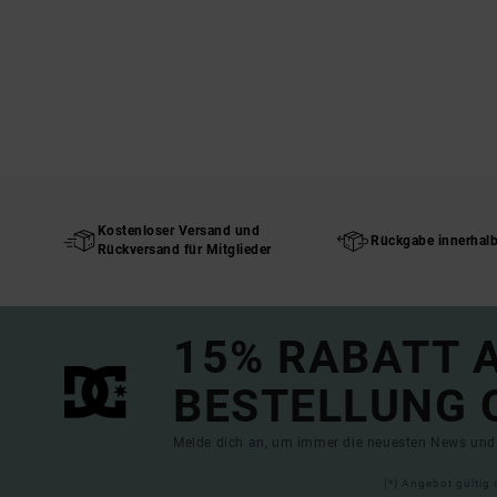
Kostenloser Versand und
Rückgabe innerhal
Rückversand für Mitglieder
15% RABATT A
BESTELLUNG 
Melde dich an, um immer die neuesten News und 
(*) Angebot gültig 