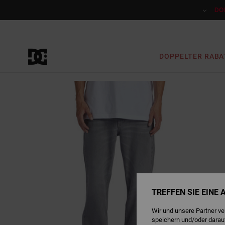
Direkt
zur
DO
Produktinformation
springen
DOPPELTER RABA
TREFFEN SIE EINE
Wir und unsere Partner v
speichern und/oder darau