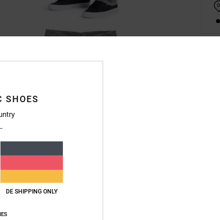
Deta
Männer
C SHOES
Style
untry
Funkt
M
Baum
F
H
DE SHIPPING ONLY
Ta
V
IES