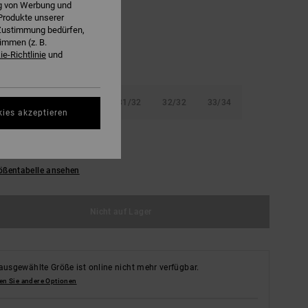
ng von Werbung und
Produkte unserer
r Zustimmung bedürfen,
immen (z. B.
e-Richtlinie
und
32
29/32
30/32
31/32
32/32
33/34
kies akzeptieren
34
36/34
38/34
ößentabelle ansehen
Nicht auf Lager
ausgewählte Größe ist online nicht mehr verfügbar.
en Sie andere Optionen