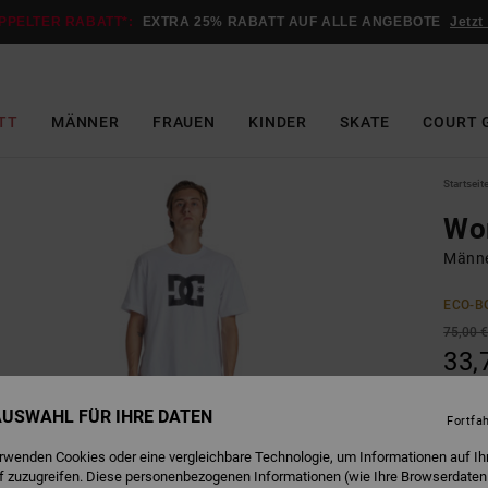
PPELTER RABATT*:
EXTRA 25% RABATT AUF ALLE ANGEBOTE
Jetzt
TT
MÄNNER
FRAUEN
KINDER
SKATE
COURT 
Startseit
Wo
Männe
ECO-B
75,00 
33,
SALE
 AUSWAHL FÜR IHRE DATEN
DOPPE
Fortfa
erwenden Cookies oder eine vergleichbare Technologie, um Informationen auf Ih
f zuzugreifen. Diese personenbezogenen Informationen (wie Ihre Browserdaten
Farbe