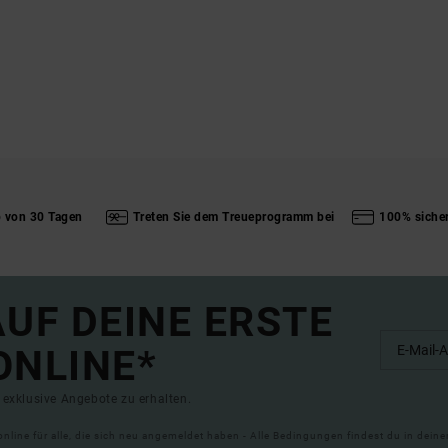
b von 30 Tagen
Treten Sie dem Treueprogramm bei
100% siche
UF DEINE ERSTE
ONLINE*
exklusive Angebote zu erhalten.
online für alle, die sich neu angemeldet haben - Alle Bedingungen findest du in dei