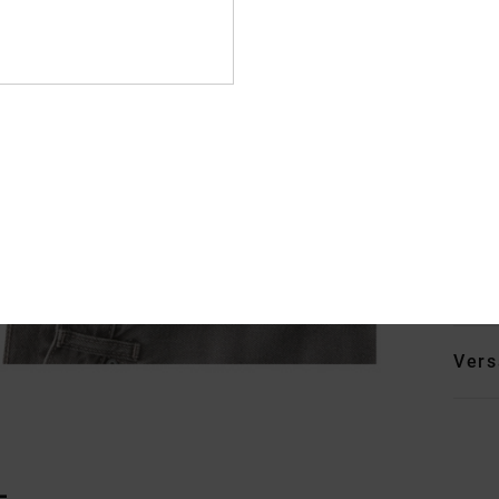
T
B
A
G
M
S
S
M
Zusa
Baumw
Vers
L