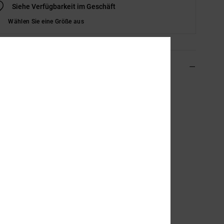
Siehe Verfügbarkeit im Geschäft
Wählen Sie eine Größe aus
ils & Funktionen
 Schwarz Jeans mit Straight Fit
ADYDP03074
Farbcode
kzmw
ionen
aterial:
Komfortabler, fester Jeansstoff aus recycelter
wolle [326 g/m2]
it:
Gerade Passform
osenschlitz:
Hosenschlitz mit Reißverschluss
ille:
Standard-Taille
erschluss:
Knopfverschluss