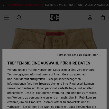
Direkt
zur
DOPPELTER RABATT*:
EXTRA 25% RABATT AUF ALLE ANGEBOTE
Produktinformation
springen
DOPPELTER
SALE MÄNNER
ESSENTIALS
ESSENTIALS
ESSENTIALS
SKATE SHOP
SNOW SHOP FÜR
Auf meine
Schuhe
Schuhe
Sale Schuhe
Stag
Astrix
Neue Kollektio
Neue Kollektio
Caps & Hüte
Chelsea
Pixie
Neue Kollektio
Schneejacken
Court Graffik
Neue Kollektio
Neue Kollektio
Hüte & Caps
Skaterschuhe
Team
Schneejacken
Snowboard Boo
Snowboard Boo
Bestellung
RABATT
MÄNNER
zugreifen
SALE FRAUEN
HIGHLIGHTS
HIGHLIGHTS
SCHUHE
COMMUNITY
Sale Bekleidun
Snow
Sale Bekleidun
Court Graffik
Ducati
Skate
Sweatshirts
Mützen
Court Graffik
Astrix
Sneakers
Snowboardhos
Pure
Skate
T-Shirts
Mützen
Alle ansehen
Snowboardhos
Schneejacken
Snowboardjac
MÄNNER
SNOW SHOP FÜR
Fortfahren ohne zu akzeptieren
Versand
FRAUEN
SALE KINDER
SCHUHE
SCHUHE
BEKLEIDUNG
Accessoires
Sale Accessoi
Lynx
DC Command
Sneakers
T-shirts
Taschen &
Alle ansehen
DC Command
Skate
Alle ansehen
Stag
Babyschuhe
Sweatshirts &
Taschen
Snowboard Boo
Snowboardhos
Snowboardhos
TREFFEN SIE EINE AUSWAHL FÜR IHRE DATEN
FRAUEN
Rucksäcke
Hoodies
Retouren
Wir und unsere Partner verwenden Cookies oder eine vergleichbare
SNOW SHOP FÜR
Technologie, um Informationen auf Ihrem Gerät zu speichern
BEKLEIDUNG
KLEIDUNG
ACCESSOIRES
SALE SNOW
Sale Snow
Pure
Manteca
Sandalen
Hemden
Manteca
Sandalen
Sneakers
Alle ansehen
Winterschuhe
Alle ansehen
Mützen
KINDER
und/oder darauf zuzugreifen. Diese personenbezogenen
KINDER
Alle ansehen
Jacken & Mänt
Informationen (wie Ihre Browserdaten und Ihre IP-Adresse) können
Bezahlung
verwendet werden, um Ihnen personalisierte Beiträge und Inhalte zu
ACCESSOIRES
T-Shirts
Jacken & Mänt
Net
Construct
Winterschuhe
Jeans
Best Sellers
Snowboard Boo
Alle ansehen
Polarfleece &
Alle ansehen
präsentieren, um die Leistung von Werbung und Inhalten zu messen,
SKATE
Hemden
Softshells
um Werbung zu personalisieren, und um mehr über ihr Publikum zu
Geschenkkarte
erfahren, um die Produkte unserer Partner zu entwickeln und zu
Jacken & Mänt
Hoodies &
Alle ansehen
Ascend
Snowboard Boo
Jacken & Mänt
Unisex
verbessern. Sie können Ihre Wahl so einstellen, dass Sie Cookies, die
COURT GRAFFIK
Sweatshirts
Jeans & Hosen
Mützen