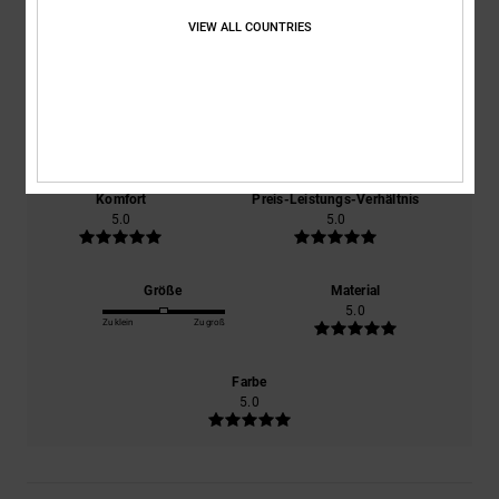
5.0
VIEW ALL COUNTRIES
/5
basierend auf
1 verifizierten Bewertungen
seit Juni 2026
100% unserer Kunden empfehlen dieses Produkt
Komfort
Preis-Leistungs-Verhältnis
5.0
5.0
Größe
Material
5.0
Zu klein
Zu groß
Farbe
5.0