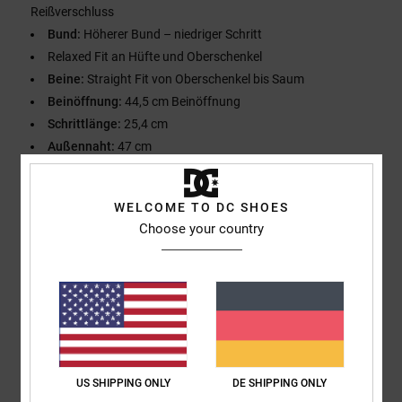
Reißverschluss
Bund:
Höherer Bund – niedriger Schritt
Relaxed Fit an Hüfte und Oberschenkel
Beine:
Straight Fit von Oberschenkel bis Saum
Beinöffnung:
44,5 cm Beinöffnung
Schrittlänge:
25,4 cm
Außennaht:
47 cm
Zusammensetzung
[Hauptstoff] 99 % Baumwolle, 1 % Elastan
WELCOME TO DC SHOES
Choose your country
Versand & Rückversand
Kundenbewertungen
US SHIPPING ONLY
DE SHIPPING ONLY
Durchschnittliche Bewertung