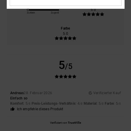
Größe
Material
5.0
Zu klein
Zu groß
Farbe
5.0
5
/5
Andreas
28. Februar 2026
Verifizierter Kauf
Einfach so
Komfort
: 5
Preis-Leistungs-Verhältnis
: 4
Material
: 5
Farbe
: 5
/5
/5
/5
/5
Ich empfehle dieses Produkt
Verifiziert von
TrustVille