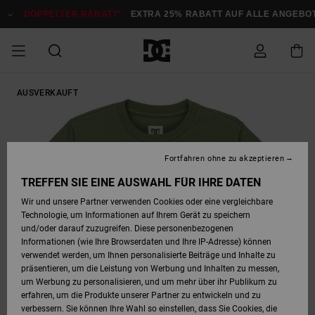
Direkt
zur
DOPPELTER RABATT*:
EXTRA 25% RABATT AUF ALLE ANGEBOTE
Produktinformation
springen
DOPPELTER
AUSVERKAUFT
SALE MÄNNER
ESSENTIALS
ESSENTIALS
ESSENTIALS
SKATE SHOP
SNOW SHOP FÜR
Auf meine
Schuhe
Schuhe
Sale Schuhe
Stag
Astrix
Neue Kollektio
Neue Kollektio
Caps & Hüte
Chelsea
Pixie
Neue Kollektio
Schneejacken
Court Graffik
Neue Kollektio
Neue Kollektio
Hüte & Caps
Skaterschuhe
Team
Schneejacken
Snowboard Boo
Snowboard Boo
Bestellung
RABATT
MÄNNER
zugreifen
SALE FRAUEN
HIGHLIGHTS
HIGHLIGHTS
SCHUHE
COMMUNITY
Sale Bekleidun
Snow
Sale Bekleidun
Court Graffik
Ducati
Skate
Sweatshirts
Mützen
Court Graffik
Astrix
Sneakers
Snowboardhos
Pure
Skate
T-Shirts
Mützen
Alle ansehen
Snowboardhos
Schneejacken
Snowboardjac
MÄNNER
SNOW SHOP FÜR
Fortfahren ohne zu akzeptieren
Versand
FRAUEN
SALE KINDER
SCHUHE
SCHUHE
BEKLEIDUNG
Accessoires
Sale Accessoi
Lynx
DC Command
Sneakers
T-shirts
Taschen &
Alle ansehen
DC Command
Skate
Alle ansehen
Stag
Babyschuhe
Sweatshirts &
Taschen
Snowboard Boo
Snowboardhos
Snowboardhos
TREFFEN SIE EINE AUSWAHL FÜR IHRE DATEN
FRAUEN
Rucksäcke
Hoodies
Retouren
Wir und unsere Partner verwenden Cookies oder eine vergleichbare
SNOW SHOP FÜR
Technologie, um Informationen auf Ihrem Gerät zu speichern
BEKLEIDUNG
KLEIDUNG
ACCESSOIRES
SALE SNOW
Sale Snow
Pure
Manteca
Sandalen
Hemden
Manteca
Sandalen
Sneakers
Alle ansehen
Winterschuhe
Alle ansehen
Mützen
KINDER
und/oder darauf zuzugreifen. Diese personenbezogenen
KINDER
Alle ansehen
Jacken & Mänt
Informationen (wie Ihre Browserdaten und Ihre IP-Adresse) können
Bezahlung
verwendet werden, um Ihnen personalisierte Beiträge und Inhalte zu
ACCESSOIRES
T-Shirts
Jacken & Mänt
Net
Construct
Winterschuhe
Jeans
Best Sellers
Snowboard Boo
Alle ansehen
Polarfleece &
Alle ansehen
präsentieren, um die Leistung von Werbung und Inhalten zu messen,
SKATE
Hemden
Softshells
um Werbung zu personalisieren, und um mehr über ihr Publikum zu
Geschenkkarte
erfahren, um die Produkte unserer Partner zu entwickeln und zu
Jacken & Mänt
Hoodies &
Alle ansehen
Ascend
Snowboard Boo
Jacken & Mänt
Unisex
verbessern. Sie können Ihre Wahl so einstellen, dass Sie Cookies, die
COURT GRAFFIK
Sweatshirts
Jeans & Hosen
Mützen