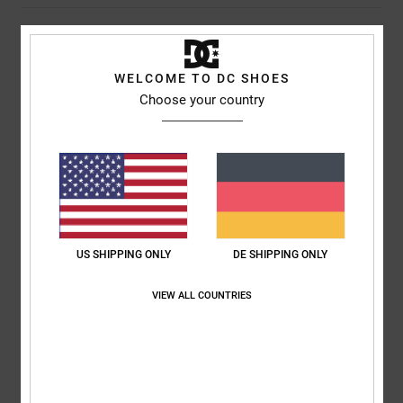
Versand & Rückversand
WELCOME TO DC SHOES
Choose your country
Kundenbewertungen
Durchschnittliche Bewertung
5.0
/5
US SHIPPING ONLY
DE SHIPPING ONLY
basierend auf
1 verifizierten Bewertungen
seit Februar 2026
VIEW ALL COUNTRIES
100% unserer Kunden empfehlen dieses Produkt
Komfort
Preis-Leistungs-Verhältnis
5.0
4.0