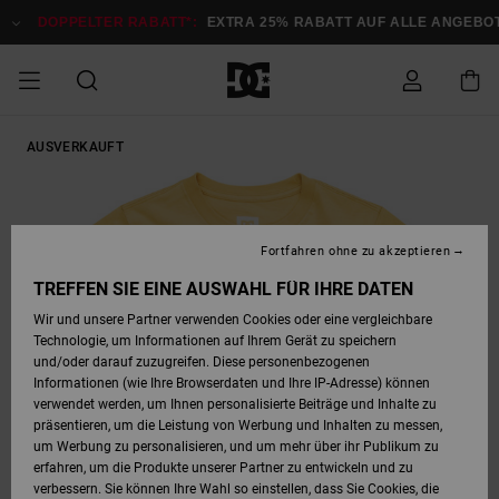
Direkt
zur
DOPPELTER RABATT*:
EXTRA 25% RABATT AUF ALLE ANGEBOTE
Produktinformation
springen
DOPPELTER
AUSVERKAUFT
SALE MÄNNER
ESSENTIALS
ESSENTIALS
ESSENTIALS
SKATE SHOP
SNOW SHOP FÜR
Auf meine
Schuhe
Schuhe
Sale Schuhe
Stag
Astrix
Neue Kollektio
Neue Kollektio
Caps & Hüte
Chelsea
Pixie
Neue Kollektio
Schneejacken
Court Graffik
Neue Kollektio
Neue Kollektio
Hüte & Caps
Skaterschuhe
Team
Schneejacken
Snowboard Boo
Snowboard Boo
Bestellung
RABATT
MÄNNER
zugreifen
SALE FRAUEN
HIGHLIGHTS
HIGHLIGHTS
SCHUHE
COMMUNITY
Sale Bekleidun
Snow
Sale Bekleidun
Court Graffik
Ducati
Skate
Sweatshirts
Mützen
Court Graffik
Astrix
Sneakers
Snowboardhos
Pure
Skate
T-Shirts
Mützen
Alle ansehen
Snowboardhos
Schneejacken
Snowboardjac
MÄNNER
SNOW SHOP FÜR
Fortfahren ohne zu akzeptieren
Versand
FRAUEN
SALE KINDER
SCHUHE
SCHUHE
BEKLEIDUNG
Accessoires
Sale Accessoi
Lynx
DC Command
Sneakers
T-shirts
Taschen &
Alle ansehen
DC Command
Skate
Alle ansehen
Stag
Babyschuhe
Sweatshirts &
Taschen
Snowboard Boo
Snowboardhos
Snowboardhos
TREFFEN SIE EINE AUSWAHL FÜR IHRE DATEN
FRAUEN
Rucksäcke
Hoodies
Retouren
Wir und unsere Partner verwenden Cookies oder eine vergleichbare
SNOW SHOP FÜR
Technologie, um Informationen auf Ihrem Gerät zu speichern
BEKLEIDUNG
KLEIDUNG
ACCESSOIRES
SALE SNOW
Sale Snow
Pure
Manteca
Sandalen
Hemden
Manteca
Sandalen
Sneakers
Alle ansehen
Winterschuhe
Alle ansehen
Mützen
KINDER
und/oder darauf zuzugreifen. Diese personenbezogenen
KINDER
Alle ansehen
Jacken & Mänt
Informationen (wie Ihre Browserdaten und Ihre IP-Adresse) können
Bezahlung
verwendet werden, um Ihnen personalisierte Beiträge und Inhalte zu
ACCESSOIRES
T-Shirts
Jacken & Mänt
Net
Construct
Winterschuhe
Jeans
Best Sellers
Snowboard Boo
Alle ansehen
Polarfleece &
Alle ansehen
präsentieren, um die Leistung von Werbung und Inhalten zu messen,
SKATE
Hemden
Softshells
um Werbung zu personalisieren, und um mehr über ihr Publikum zu
Geschenkkarte
erfahren, um die Produkte unserer Partner zu entwickeln und zu
Jacken & Mänt
Hoodies &
Alle ansehen
Ascend
Snowboard Boo
Jacken & Mänt
Unisex
verbessern. Sie können Ihre Wahl so einstellen, dass Sie Cookies, die
COURT GRAFFIK
Sweatshirts
Jeans & Hosen
Mützen