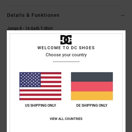
Details & Funktionen
Jungs 8 - 16 Gelb T-Shirt
Style
ADBZT03297
Farbcode
xyyb
WELCOME TO DC SHOES
Funktionen
Choose your country
Material:
Jersey-Stoff aus 75 % Baumwolle und 25 %
recycelter Baumwolle [200 g/m2]
Passform:
Standard Fit
Hals:
Rundhalsausschnitt
Ärmel:
kurzärmlig
Logo:
Druck auf der linken Brust und hinten
US SHIPPING ONLY
DE SHIPPING ONLY
Siebdrucketikett im Nacken
Vertikales Label am Saum
VIEW ALL COUNTRIES
Zusammensetzung
[Hauptstoff] 75 % Baumwolle, 25 % recycelte