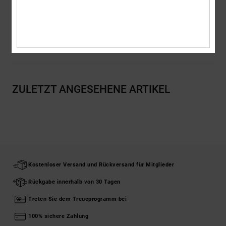
Baumwolle
Versand & Rückversand
ZULETZT ANGESEHENE ARTIKEL
Kostenloser Versand und Rückversand für Mitglieder
Rückgabe innerhalb von 30 Tagen
Treten Sie dem Treueprogramm bei
100% sichere Zahlung