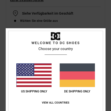
Kaufen Sie andere Optionen
Siehe Verfügbarkeit im Geschäft
Wählen Sie eine Größe aus
Details & Funktionen
WELCOME TO DC SHOES
Choose your country
Dcshoes ADYS100567</br>Villain 2 - Slip-On Shoes for Men
Style
ADYS100567
Farbcode
bl0
Funktionen
Upper:
Leather [cow] upper
Mesh lining
US SHIPPING ONLY
DE SHIPPING ONLY
Moc toe slip-on
DCs trademarked Pill Pattern tread
VIEW ALL COUNTRIES