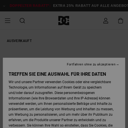
Direkt
zur
DOPPELTER RABATT*:
EXTRA 25% RABATT AUF ALLE ANGEBOTE
Produktinformation
springen
DOPPELTER
SALE MÄNNER
ESSENTIALS
ESSENTIALS
ESSENTIALS
SKATE SHOP
SNOW SHOP FÜR
Auf meine
Schuhe
Schuhe
Sale Schuhe
Stag
Astrix
Neue Kollektio
Neue Kollektio
Caps & Hüte
Chelsea
Pixie
Neue Kollektio
Schneejacken
Court Graffik
Neue Kollektio
Neue Kollektio
Hüte & Caps
Skaterschuhe
Team
Schneejacken
Snowboard Boo
Snowboard Boo
AUSVERKAUFT
Bestellung
RABATT
MÄNNER
zugreifen
SALE FRAUEN
HIGHLIGHTS
HIGHLIGHTS
SCHUHE
COMMUNITY
Sale Bekleidun
Snow
Sale Bekleidun
Court Graffik
Ducati
Skate
Sweatshirts
Mützen
Court Graffik
Astrix
Sneakers
Snowboardhos
Pure
Skate
T-Shirts
Mützen
Alle ansehen
Snowboardhos
Schneejacken
Snowboardjac
MÄNNER
SNOW SHOP FÜR
Fortfahren ohne zu akzeptieren
Versand
FRAUEN
SALE KINDER
SCHUHE
SCHUHE
BEKLEIDUNG
Accessoires
Sale Accessoi
Lynx
DC Command
Sneakers
T-shirts
Taschen &
Alle ansehen
DC Command
Skate
Alle ansehen
Stag
Babyschuhe
Sweatshirts &
Taschen
Snowboard Boo
Snowboardhos
Snowboardhos
TREFFEN SIE EINE AUSWAHL FÜR IHRE DATEN
FRAUEN
Rucksäcke
Hoodies
Retouren
Wir und unsere Partner verwenden Cookies oder eine vergleichbare
SNOW SHOP FÜR
Technologie, um Informationen auf Ihrem Gerät zu speichern
BEKLEIDUNG
KLEIDUNG
ACCESSOIRES
SALE SNOW
Sale Snow
Pure
Manteca
Sandalen
Hemden
Manteca
Sandalen
Sneakers
Alle ansehen
Winterschuhe
Alle ansehen
Mützen
KINDER
und/oder darauf zuzugreifen. Diese personenbezogenen
KINDER
Alle ansehen
Jacken & Mänt
Informationen (wie Ihre Browserdaten und Ihre IP-Adresse) können
Bezahlung
verwendet werden, um Ihnen personalisierte Beiträge und Inhalte zu
ACCESSOIRES
T-Shirts
Jacken & Mänt
Net
Construct
Winterschuhe
Jeans
Best Sellers
Snowboard Boo
Alle ansehen
Polarfleece &
Alle ansehen
präsentieren, um die Leistung von Werbung und Inhalten zu messen,
SKATE
Hemden
Softshells
um Werbung zu personalisieren, und um mehr über ihr Publikum zu
Geschenkkarte
erfahren, um die Produkte unserer Partner zu entwickeln und zu
Jacken & Mänt
Hoodies &
Alle ansehen
Ascend
Snowboard Boo
Jacken & Mänt
Unisex
verbessern. Sie können Ihre Wahl so einstellen, dass Sie Cookies, die
COURT GRAFFIK
Sweatshirts
Jeans & Hosen
Mützen