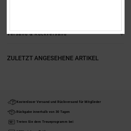
Zusammensetzung
Upper: Leather (Cow) / Lining: Textile /
Outsole: Eva
Versand & Rückversand
ZULETZT ANGESEHENE ARTIKEL
Kostenloser Versand und Rückversand für Mitglieder
Rückgabe innerhalb von 30 Tagen
Treten Sie dem Treueprogramm bei