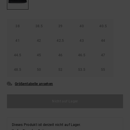
Kontaktformular.
FAQ
ansehen
38
38.5
39
40
40.5
41
42
42.5
43
44
44.5
45
46
46.5
47
48.5
50
52
53.5
55
Größentabelle ansehen
Nicht auf Lager
Dieses Produkt ist derzeit nicht auf Lager.