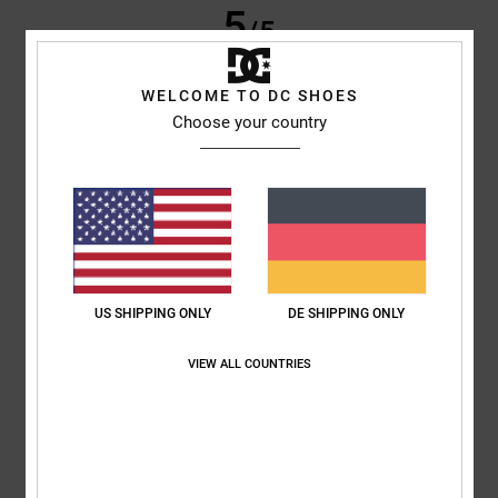
5
/5
WELCOME TO DC SHOES
Choose your country
ERIC
20. November 2025
Verifizierter Kauf
Null
Original anzeigen - Français
Komfort
: 5
Preis-Leistungs-Verhältnis
: 5
Material
: 5
Farbe
: 5
/5
/5
/5
/5
Ich empfehle dieses Produkt
5
/5
US SHIPPING ONLY
DE SHIPPING ONLY
VIEW ALL COUNTRIES
Hajar
20. November 2025
Verifizierter Kauf
Weil es die Realität ist
Original anzeigen - Français
Komfort
: 5
Preis-Leistungs-Verhältnis
: 5
Größe
: Zu groß
Material
:
/5
/5
5
Farbe
: 5
/5
/5