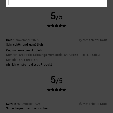
Ich empfehle dieses Produkt
5
/5
Dale
7. November 2025
Verifizierter Kauf
Sehr schön und gemütlich
Original anzeigen - English
Komfort
: 5
Preis-Leistungs-Verhältnis
: 5
Größe
: Perfekte Größe
/5
/5
Material
: 5
Farbe
: 5
/5
/5
Ich empfehle dieses Produkt
5
/5
Sylvain
26. Oktober 2025
Verifizierter Kauf
Super bequem und sehr schön