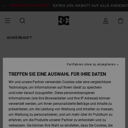
Direkt
zur
DOPPELTER RABATT*:
EXTRA 25% RABATT AUF ALLE ANGEBOTE
Produktinformation
springen
DOPPELTER
AUSVERKAUFT
SALE MÄNNER
ESSENTIALS
ESSENTIALS
ESSENTIALS
SKATE SHOP
SNOW SHOP FÜR
Auf meine
Schuhe
Schuhe
Sale Schuhe
Stag
Astrix
Neue Kollektio
Neue Kollektio
Caps & Hüte
Chelsea
Pixie
Neue Kollektio
Schneejacken
Court Graffik
Neue Kollektio
Neue Kollektio
Hüte & Caps
Skaterschuhe
Team
Schneejacken
Snowboard Boo
Snowboard Boo
Bestellung
RABATT
MÄNNER
zugreifen
SALE FRAUEN
HIGHLIGHTS
HIGHLIGHTS
SCHUHE
COMMUNITY
Sale Bekleidun
Snow
Sale Bekleidun
Court Graffik
Ducati
Skate
Sweatshirts
Mützen
Court Graffik
Astrix
Sneakers
Snowboardhos
Pure
Skate
T-Shirts
Mützen
Alle ansehen
Snowboardhos
Schneejacken
Snowboardjac
MÄNNER
SNOW SHOP FÜR
Fortfahren ohne zu akzeptieren
Versand
FRAUEN
SALE KINDER
SCHUHE
SCHUHE
BEKLEIDUNG
Accessoires
Sale Accessoi
Lynx
DC Command
Sneakers
T-shirts
Taschen &
Alle ansehen
DC Command
Skate
Alle ansehen
Stag
Babyschuhe
Sweatshirts &
Taschen
Snowboard Boo
Snowboardhos
Snowboardhos
TREFFEN SIE EINE AUSWAHL FÜR IHRE DATEN
FRAUEN
Rucksäcke
Hoodies
Retouren
Wir und unsere Partner verwenden Cookies oder eine vergleichbare
SNOW SHOP FÜR
Technologie, um Informationen auf Ihrem Gerät zu speichern
BEKLEIDUNG
KLEIDUNG
ACCESSOIRES
SALE SNOW
Sale Snow
Pure
Manteca
Sandalen
Hemden
Manteca
Sandalen
Sneakers
Alle ansehen
Winterschuhe
Alle ansehen
Mützen
KINDER
und/oder darauf zuzugreifen. Diese personenbezogenen
KINDER
Alle ansehen
Jacken & Mänt
Informationen (wie Ihre Browserdaten und Ihre IP-Adresse) können
Bezahlung
verwendet werden, um Ihnen personalisierte Beiträge und Inhalte zu
ACCESSOIRES
T-Shirts
Jacken & Mänt
Net
Construct
Winterschuhe
Jeans
Best Sellers
Snowboard Boo
Alle ansehen
Polarfleece &
Alle ansehen
präsentieren, um die Leistung von Werbung und Inhalten zu messen,
SKATE
Hemden
Softshells
um Werbung zu personalisieren, und um mehr über ihr Publikum zu
Geschenkkarte
erfahren, um die Produkte unserer Partner zu entwickeln und zu
Jacken & Mänt
Hoodies &
Alle ansehen
Ascend
Snowboard Boo
Jacken & Mänt
Unisex
verbessern. Sie können Ihre Wahl so einstellen, dass Sie Cookies, die
COURT GRAFFIK
Sweatshirts
Jeans & Hosen
Mützen