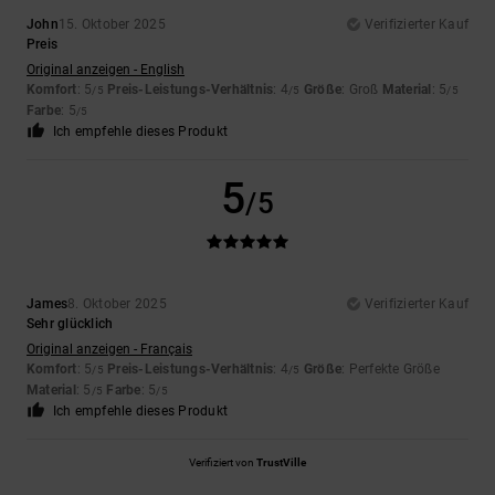
John
15. Oktober 2025
Verifizierter Kauf
Preis
Original anzeigen - English
Komfort
: 5
Preis-Leistungs-Verhältnis
: 4
Größe
: Groß
Material
: 5
/5
/5
/5
Farbe
: 5
/5
Ich empfehle dieses Produkt
5
/5
James
8. Oktober 2025
Verifizierter Kauf
Sehr glücklich
Original anzeigen - Français
Komfort
: 5
Preis-Leistungs-Verhältnis
: 4
Größe
: Perfekte Größe
/5
/5
Material
: 5
Farbe
: 5
/5
/5
Ich empfehle dieses Produkt
Verifiziert von
TrustVille