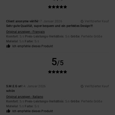
Client anonyme vérifié
17. Januar 2026
Verifizierter Kauf
Sehr gute Qualität, super bequem und ein perfektes Design!!!
Original anzeigen - Français
Komfort
: 5
Preis-Leistungs-Verhältnis
: 5
Größe
: Perfekte Größe
/5
/5
Material
: 5
Farbe
: 5
/5
/5
Ich empfehle dieses Produkt
5
/5
S.M.E.G srl
14. Januar 2026
Verifizierter Kauf
schön
Original anzeigen - Italiano
Komfort
: 5
Preis-Leistungs-Verhältnis
: 5
Größe
: Perfekte Größe
/5
/5
Material
: 5
Farbe
: 5
/5
/5
Ich empfehle dieses Produkt