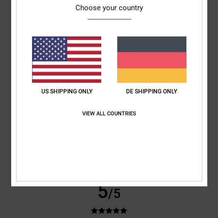
Estela
15. Februar 2026
Verifizierter Kauf
Choose your country
Sehr gut
Original anzeigen - Castellano
Komfort
: 4
Preis-Leistungs-Verhältnis
: 3
Größe
: Groß
Material
: 4
/5
/5
/5
Farbe
: 4
/5
4
/5
US SHIPPING ONLY
DE SHIPPING ONLY
VIEW ALL COUNTRIES
Client anonyme vérifié
12. Februar 2026
Verifizierter Kauf
Spitzenqualität
Original anzeigen - Français
Komfort
: 5
Preis-Leistungs-Verhältnis
: 5
Größe
: Groß
Material
: 5
/5
/5
/5
Farbe
: 5
/5
Ich empfehle dieses Produkt
5
/5