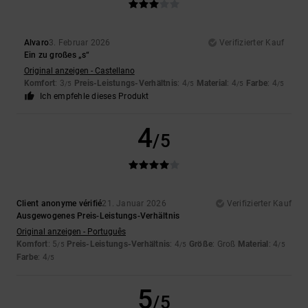
Alvaro
3. Februar 2026
Verifizierter Kauf
Ein zu großes „s“
Original anzeigen - Castellano
Komfort
: 3
Preis-Leistungs-Verhältnis
: 4
Material
: 4
Farbe
: 4
/5
/5
/5
/5
Ich empfehle dieses Produkt
4
/5
Client anonyme vérifié
21. Januar 2026
Verifizierter Kauf
Ausgewogenes Preis-Leistungs-Verhältnis
Original anzeigen - Português
Komfort
: 5
Preis-Leistungs-Verhältnis
: 4
Größe
: Groß
Material
: 4
/5
/5
/5
Farbe
: 4
/5
5
/5