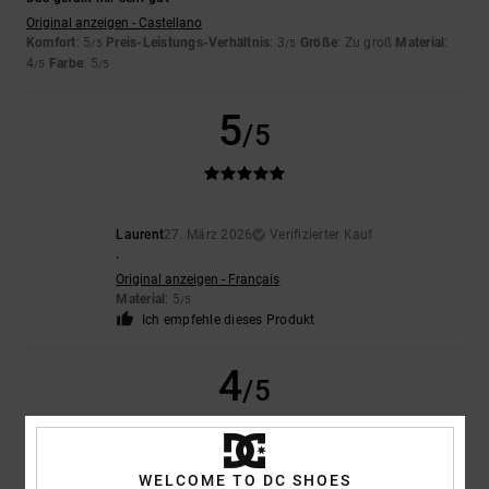
Original anzeigen - Castellano
Komfort
: 5
Preis-Leistungs-Verhältnis
: 3
Größe
: Zu groß
Material
:
/5
/5
4
Farbe
: 5
/5
/5
5
/5
Laurent
27. März 2026
Verifizierter Kauf
.
Original anzeigen - Français
Material
: 5
/5
Ich empfehle dieses Produkt
4
/5
WELCOME TO DC SHOES