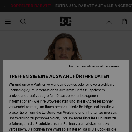
Direkt
zur
DOPPELTER RABATT*:
EXTRA 25% RABATT AUF ALLE ANGEBOTE
Produktinformation
springen
DOPPELTER
SALE MÄNNER
ESSENTIALS
ESSENTIALS
ESSENTIALS
SKATE SHOP
SNOW SHOP FÜR
Auf meine
Schuhe
Schuhe
Sale Schuhe
Stag
Astrix
Neue Kollektio
Neue Kollektio
Caps & Hüte
Chelsea
Pixie
Neue Kollektio
Schneejacken
Court Graffik
Neue Kollektio
Neue Kollektio
Hüte & Caps
Skaterschuhe
Team
Schneejacken
Snowboard Boo
Snowboard Boo
Bestellung
RABATT
MÄNNER
zugreifen
SALE FRAUEN
HIGHLIGHTS
HIGHLIGHTS
SCHUHE
COMMUNITY
Sale Bekleidun
Snow
Sale Bekleidun
Court Graffik
Ducati
Skate
Sweatshirts
Mützen
Court Graffik
Astrix
Sneakers
Snowboardhos
Pure
Skate
T-Shirts
Mützen
Alle ansehen
Snowboardhos
Schneejacken
Snowboardjac
MÄNNER
SNOW SHOP FÜR
Fortfahren ohne zu akzeptieren
Versand
FRAUEN
SALE KINDER
SCHUHE
SCHUHE
BEKLEIDUNG
Accessoires
Sale Accessoi
Lynx
DC Command
Sneakers
T-shirts
Taschen &
Alle ansehen
DC Command
Skate
Alle ansehen
Stag
Babyschuhe
Sweatshirts &
Taschen
Snowboard Boo
Snowboardhos
Snowboardhos
TREFFEN SIE EINE AUSWAHL FÜR IHRE DATEN
FRAUEN
Rucksäcke
Hoodies
Retouren
Wir und unsere Partner verwenden Cookies oder eine vergleichbare
SNOW SHOP FÜR
Technologie, um Informationen auf Ihrem Gerät zu speichern
BEKLEIDUNG
KLEIDUNG
ACCESSOIRES
SALE SNOW
Sale Snow
Pure
Manteca
Sandalen
Hemden
Manteca
Sandalen
Sneakers
Alle ansehen
Winterschuhe
Alle ansehen
Mützen
KINDER
und/oder darauf zuzugreifen. Diese personenbezogenen
KINDER
Alle ansehen
Jacken & Mänt
Informationen (wie Ihre Browserdaten und Ihre IP-Adresse) können
Bezahlung
verwendet werden, um Ihnen personalisierte Beiträge und Inhalte zu
ACCESSOIRES
T-Shirts
Jacken & Mänt
Net
Construct
Winterschuhe
Jeans
Best Sellers
Snowboard Boo
Alle ansehen
Polarfleece &
Alle ansehen
präsentieren, um die Leistung von Werbung und Inhalten zu messen,
SKATE
Hemden
Softshells
um Werbung zu personalisieren, und um mehr über ihr Publikum zu
Geschenkkarte
erfahren, um die Produkte unserer Partner zu entwickeln und zu
Jacken & Mänt
Hoodies &
Alle ansehen
Ascend
Snowboard Boo
Jacken & Mänt
Unisex
verbessern. Sie können Ihre Wahl so einstellen, dass Sie Cookies, die
COURT GRAFFIK
Sweatshirts
Jeans & Hosen
Mützen