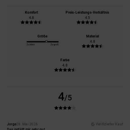
Komfort
Preis-Leistungs-Verhältnis
4.8
4.5
Größe
Material
4.8
Zu klein
Zu groß
Farbe
4.8
4
/5
Jorge
28. Mai 2026
Verifizierter Kauf
Das gefällt mir sehr gut