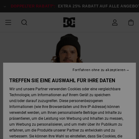
Direkt
zur
DOPPELTER RABATT*:
EXTRA 25% RABATT AUF ALLE ANGEBOTE
Produktinformation
springen
DOPPELTER
SALE MÄNNER
ESSENTIALS
ESSENTIALS
ESSENTIALS
SKATE SHOP
SNOW SHOP FÜR
Auf meine
Schuhe
Schuhe
Sale Schuhe
Stag
Astrix
Neue Kollektio
Neue Kollektio
Caps & Hüte
Chelsea
Pixie
Neue Kollektio
Schneejacken
Court Graffik
Neue Kollektio
Neue Kollektio
Hüte & Caps
Skaterschuhe
Team
Schneejacken
Snowboard Boo
Snowboard Boo
Bestellung
RABATT
MÄNNER
zugreifen
SALE FRAUEN
HIGHLIGHTS
HIGHLIGHTS
SCHUHE
COMMUNITY
Sale Bekleidun
Snow
Sale Bekleidun
Court Graffik
Ducati
Skate
Sweatshirts
Mützen
Court Graffik
Astrix
Sneakers
Snowboardhos
Pure
Skate
T-Shirts
Mützen
Alle ansehen
Snowboardhos
Schneejacken
Snowboardjac
MÄNNER
SNOW SHOP FÜR
Fortfahren ohne zu akzeptieren
Versand
FRAUEN
SALE KINDER
SCHUHE
SCHUHE
BEKLEIDUNG
Accessoires
Sale Accessoi
Lynx
DC Command
Sneakers
T-shirts
Taschen &
Alle ansehen
DC Command
Skate
Alle ansehen
Stag
Babyschuhe
Sweatshirts &
Taschen
Snowboard Boo
Snowboardhos
Snowboardhos
TREFFEN SIE EINE AUSWAHL FÜR IHRE DATEN
FRAUEN
Rucksäcke
Hoodies
Retouren
Wir und unsere Partner verwenden Cookies oder eine vergleichbare
SNOW SHOP FÜR
Technologie, um Informationen auf Ihrem Gerät zu speichern
BEKLEIDUNG
KLEIDUNG
ACCESSOIRES
SALE SNOW
Sale Snow
Pure
Manteca
Sandalen
Hemden
Manteca
Sandalen
Sneakers
Alle ansehen
Winterschuhe
Alle ansehen
Mützen
KINDER
und/oder darauf zuzugreifen. Diese personenbezogenen
KINDER
Alle ansehen
Jacken & Mänt
Informationen (wie Ihre Browserdaten und Ihre IP-Adresse) können
Bezahlung
verwendet werden, um Ihnen personalisierte Beiträge und Inhalte zu
ACCESSOIRES
T-Shirts
Jacken & Mänt
Net
Construct
Winterschuhe
Jeans
Best Sellers
Snowboard Boo
Alle ansehen
Polarfleece &
Alle ansehen
präsentieren, um die Leistung von Werbung und Inhalten zu messen,
SKATE
Hemden
Softshells
um Werbung zu personalisieren, und um mehr über ihr Publikum zu
Geschenkkarte
erfahren, um die Produkte unserer Partner zu entwickeln und zu
Jacken & Mänt
Hoodies &
Alle ansehen
Ascend
Snowboard Boo
Jacken & Mänt
Unisex
verbessern. Sie können Ihre Wahl so einstellen, dass Sie Cookies, die
COURT GRAFFIK
Sweatshirts
Jeans & Hosen
Mützen