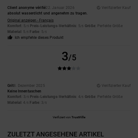
Client anonyme vérifié
22. Januar 2026
Verifizierter Kauf
absolut wasserdicht und angenehm zu tragen.
Original anzeigen - Français
Komfort
: 5
Preis-Leistungs-Verhältnis
: 5
Größe
: Perfekte Größe
/5
/5
Material
: 5
Farbe
: 5
/5
/5
Ich empfehle dieses Produkt
3
/5
Grit
8. Dezember 2025
Verifizierter Kauf
Keine Innentaschen
Komfort
: 3
Preis-Leistungs-Verhältnis
: 4
Größe
: Perfekte Größe
/5
/5
Material
: 4
Farbe
: 3
/5
/5
Verifiziert von
TrustVille
ZULETZT ANGESEHENE ARTIKEL