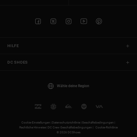
HILFE
DC SHOES
Wähle deine Region
Cookie-Einstellungen |
Datenschutzrichtlinie |
Geschäftsbedingungen |
Rechtliche Hinweise |
DC Crew Geschäftsbedingungen |
Cookie-Richtlinie
© 2026 DCShoes