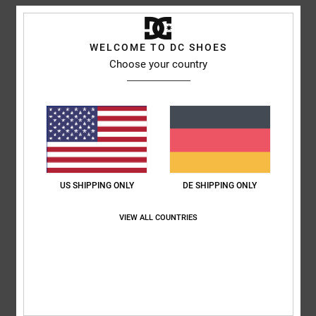
Kundenbewertungen
WELCOME TO DC SHOES
Choose your country
Durchschnittliche Bewertung
4.3
/5
basierend auf
3 verifizierten Bewertungen
seit Dezember 2025
67% unserer Kunden empfehlen dieses Produkt
US SHIPPING ONLY
DE SHIPPING ONLY
Komfort
Preis-Leistungs-Verhältnis
4.3
4.7
VIEW ALL COUNTRIES
Größe
Material
4.7
Zu klein
Zu groß
Farbe