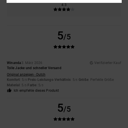
4.3
5
/5
Winanda
3. März 2026
Verifizierter Kauf
Tolle Jacke und schneller Versand
Original anzeigen - Dutch
Komfort
: 5
Preis-Leistungs-Verhältnis
: 5
Größe
: Perfekte Größe
/5
/5
Material
: 5
Farbe
: 5
/5
/5
Ich empfehle dieses Produkt
5
/5