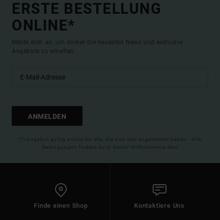
ERSTE BESTELLUNG
ONLINE*
Melde dich an, um immer die neuesten News und exklusive
Angebote zu erhalten.
ANMELDEN
(*) Angebot gültig online für alle, die sich neu angemeldet haben - Alle
Bedingungen findest du in deiner Willkommens-Mail
Finde einen Shop
Kontaktiere Uns