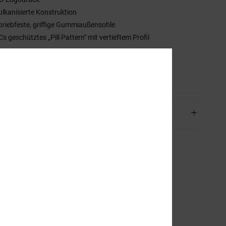
ulkanisierte Konstruktion
briebfeste, griffige Gummiaußensohle
Cs geschütztes „Pill Pattern" mit vertieftem Profil
mmensetzung
Obermaterial: Leder [Kuh] / Futter: Textil /
sohle: Gummi
and & Rückversand