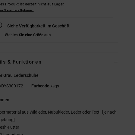
es Produkt ist derzeit nicht auf Lager.
en Sie andere Optionen
Siehe Verfügbarkeit im Geschäft
Wählen Sie eine Größe aus
ils & Funktionen
r Grau Lederschuhe
ADYS300172
Farbcode
xsgs
ionen
bermaterial aus Wildleder, Nubukleder, Leder oder Textil [je nach
gebung]
esh-Futter
D-Logodruck