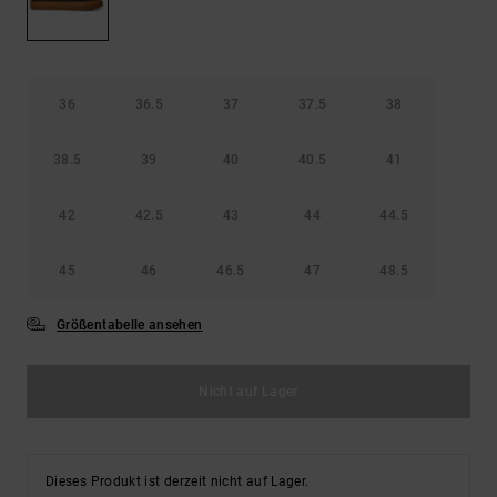
Kontaktformular.
FAQ
ansehen
36
36.5
37
37.5
38
38.5
39
40
40.5
41
42
42.5
43
44
44.5
45
46
46.5
47
48.5
Größentabelle ansehen
Nicht auf Lager
Dieses Produkt ist derzeit nicht auf Lager.