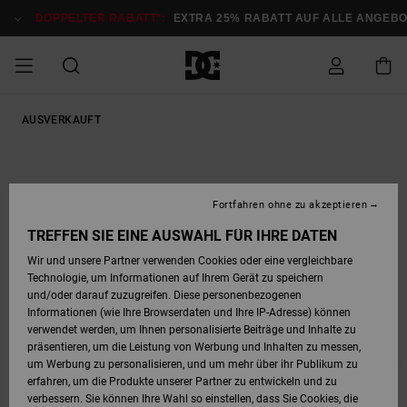
Direkt
zur
DOPPELTER RABATT*:
EXTRA 25% RABATT AUF ALLE ANGEBOT
Produktinformation
springen
DOPPELTER
AUSVERKAUFT
SALE MÄNNER
ESSENTIALS
ESSENTIALS
ESSENTIALS
SKATE SHOP
SNOW SHOP FÜR
Auf meine
Schuhe
Schuhe
Sale Schuhe
Stag
Astrix
Neue Kollektio
Neue Kollektio
Caps & Hüte
Chelsea
Pixie
Neue Kollektio
Schneejacken
Court Graffik
Neue Kollektio
Neue Kollektio
Hüte & Caps
Skaterschuhe
Team
Schneejacken
Snowboard Boo
Snowboard Boo
Bestellung
RABATT
MÄNNER
zugreifen
SALE FRAUEN
HIGHLIGHTS
HIGHLIGHTS
SCHUHE
COMMUNITY
Sale Bekleidun
Snow
Sale Bekleidun
Court Graffik
Ducati
Skate
Sweatshirts
Mützen
Court Graffik
Astrix
Sneakers
Snowboardhos
Pure
Skate
T-Shirts
Mützen
Alle ansehen
Snowboardhos
Schneejacken
Snowboardjac
MÄNNER
SNOW SHOP FÜR
Fortfahren ohne zu akzeptieren
Versand
FRAUEN
SALE KINDER
SCHUHE
SCHUHE
BEKLEIDUNG
Accessoires
Sale Accessoi
Lynx
DC Command
Sneakers
T-shirts
Taschen &
Alle ansehen
DC Command
Skate
Alle ansehen
Stag
Babyschuhe
Sweatshirts &
Taschen
Snowboard Boo
Snowboardhos
Snowboardhos
TREFFEN SIE EINE AUSWAHL FÜR IHRE DATEN
FRAUEN
Rucksäcke
Hoodies
Retouren
Wir und unsere Partner verwenden Cookies oder eine vergleichbare
SNOW SHOP FÜR
Technologie, um Informationen auf Ihrem Gerät zu speichern
BEKLEIDUNG
KLEIDUNG
ACCESSOIRES
SALE SNOW
Sale Snow
Pure
Manteca
Sandalen
Hemden
Manteca
Sandalen
Sneakers
Alle ansehen
Winterschuhe
Alle ansehen
Mützen
KINDER
und/oder darauf zuzugreifen. Diese personenbezogenen
KINDER
Alle ansehen
Jacken & Mänt
Informationen (wie Ihre Browserdaten und Ihre IP-Adresse) können
Bezahlung
verwendet werden, um Ihnen personalisierte Beiträge und Inhalte zu
ACCESSOIRES
T-Shirts
Jacken & Mänt
Net
Construct
Winterschuhe
Jeans
Best Sellers
Snowboard Boo
Alle ansehen
Polarfleece &
Alle ansehen
präsentieren, um die Leistung von Werbung und Inhalten zu messen,
SKATE
Hemden
Softshells
um Werbung zu personalisieren, und um mehr über ihr Publikum zu
Geschenkkarte
erfahren, um die Produkte unserer Partner zu entwickeln und zu
Jacken & Mänt
Hoodies &
Alle ansehen
Ascend
Snowboard Boo
Jacken & Mänt
Unisex
verbessern. Sie können Ihre Wahl so einstellen, dass Sie Cookies, die
COURT GRAFFIK
Sweatshirts
Jeans & Hosen
Mützen