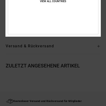
VIEW ALL COUNTRIES
Abriebfeste, griffige Gummiaußensohle
Die unverkennbare vertiefte Pill-Pattern-Lauffläche von DC
Zusammensetzung
Obermaterial: Textil (Baumwolle) / Futter:
Textil / Außensohle: Gummi
Versand & Rückversand
ZULETZT ANGESEHENE ARTIKEL
Kostenloser Versand und Rückversand für Mitglieder