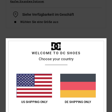
Kaufen Sie andere Optionen
Siehe Verfügbarkeit im Geschäft
Wählen Sie eine Größe aus
Details & Funktionen
WELCOME TO DC SHOES
Männer Schwarz Schuhe
Choose your country
Style
ADYS300656
Farbcode
bgm
Funktionen
Obermaterial:
Canvasobermaterial
Mesh-Futter
HD-Logodruck
US SHIPPING ONLY
DE SHIPPING ONLY
Vulkanisiert für ein hervorragendes Boardgefühl und eine
federnde Sohle