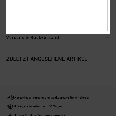
Zusammensetzung
Obermaterial: Leder (Kuh) / Futter: Textil /
Außensohle: EVA
Versand & Rückversand
ZULETZT ANGESEHENE ARTIKEL
Kostenloser Versand und Rückversand für Mitglieder
Rückgabe innerhalb von 30 Tagen
Treten Sie dem Treueprogramm bei