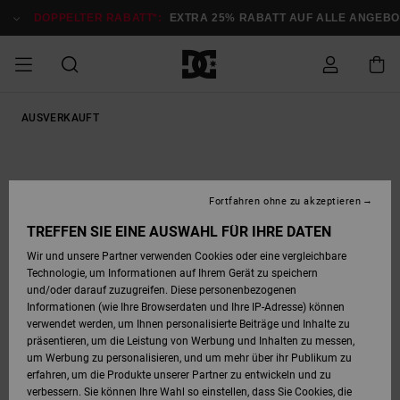
Direkt
zur
DOPPELTER RABATT*:
EXTRA 25% RABATT AUF ALLE ANGEBOT
Produktinformation
springen
DOPPELTER
AUSVERKAUFT
SALE MÄNNER
ESSENTIALS
ESSENTIALS
ESSENTIALS
SKATE SHOP
SNOW SHOP FÜR
Auf meine
Schuhe
Schuhe
Sale Schuhe
Stag
Astrix
Neue Kollektio
Neue Kollektio
Caps & Hüte
Chelsea
Pixie
Neue Kollektio
Schneejacken
Court Graffik
Neue Kollektio
Neue Kollektio
Hüte & Caps
Skaterschuhe
Team
Schneejacken
Snowboard Boo
Snowboard Boo
Bestellung
RABATT
MÄNNER
zugreifen
SALE FRAUEN
HIGHLIGHTS
HIGHLIGHTS
SCHUHE
COMMUNITY
Sale Bekleidun
Snow
Sale Bekleidun
Court Graffik
Ducati
Skate
Sweatshirts
Mützen
Court Graffik
Astrix
Sneakers
Snowboardhos
Pure
Skate
T-Shirts
Mützen
Alle ansehen
Snowboardhos
Schneejacken
Snowboardjac
MÄNNER
SNOW SHOP FÜR
Fortfahren ohne zu akzeptieren
Versand
FRAUEN
SALE KINDER
SCHUHE
SCHUHE
BEKLEIDUNG
Accessoires
Sale Accessoi
Lynx
DC Command
Sneakers
T-shirts
Taschen &
Alle ansehen
DC Command
Skate
Alle ansehen
Stag
Babyschuhe
Sweatshirts &
Taschen
Snowboard Boo
Snowboardhos
Snowboardhos
TREFFEN SIE EINE AUSWAHL FÜR IHRE DATEN
FRAUEN
Rucksäcke
Hoodies
Retouren
Wir und unsere Partner verwenden Cookies oder eine vergleichbare
SNOW SHOP FÜR
Technologie, um Informationen auf Ihrem Gerät zu speichern
BEKLEIDUNG
KLEIDUNG
ACCESSOIRES
SALE SNOW
Sale Snow
Pure
Manteca
Sandalen
Hemden
Manteca
Sandalen
Sneakers
Alle ansehen
Winterschuhe
Alle ansehen
Mützen
KINDER
und/oder darauf zuzugreifen. Diese personenbezogenen
KINDER
Alle ansehen
Jacken & Mänt
Informationen (wie Ihre Browserdaten und Ihre IP-Adresse) können
Bezahlung
verwendet werden, um Ihnen personalisierte Beiträge und Inhalte zu
ACCESSOIRES
T-Shirts
Jacken & Mänt
Net
Construct
Winterschuhe
Jeans
Best Sellers
Snowboard Boo
Alle ansehen
Polarfleece &
Alle ansehen
präsentieren, um die Leistung von Werbung und Inhalten zu messen,
SKATE
Hemden
Softshells
um Werbung zu personalisieren, und um mehr über ihr Publikum zu
Geschenkkarte
erfahren, um die Produkte unserer Partner zu entwickeln und zu
Jacken & Mänt
Hoodies &
Alle ansehen
Ascend
Snowboard Boo
Jacken & Mänt
Unisex
verbessern. Sie können Ihre Wahl so einstellen, dass Sie Cookies, die
COURT GRAFFIK
Sweatshirts
Jeans & Hosen
Mützen