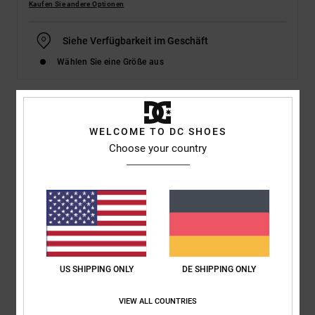
Kaufen Sie andere Optionen
Siehe Verfügbarkeit im Geschäft
Wählen Sie eine Größe aus
Details & Funktionen
WELCOME TO DC SHOES
Choose your country
Männer Schwarz Schuhe
Style
ADYS700227
Farbcode
bkw
Funktionen
Obermaterial:
Nubukleder- und Mesh-Obermaterial
Unilite Zwischensohle für leichten Komfort und
US SHIPPING ONLY
DE SHIPPING ONLY
Unterstützung
Fußbett IMPACT-ALG für Polsterung
VIEW ALL COUNTRIES
Gumminoppen an der Außensohle für mehr Grip