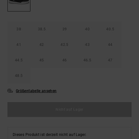
Kontaktformular.
FAQ
ansehen
38
38.5
39
40
40.5
41
42
42.5
43
44
44.5
45
46
46.5
47
48.5
Größentabelle ansehen
Nicht auf Lager
Dieses Produkt ist derzeit nicht auf Lager.