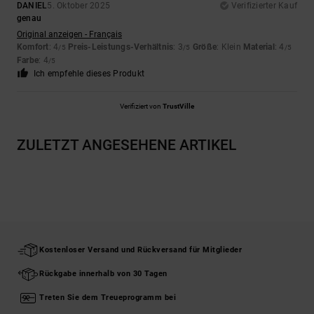
DANIEL
5. Oktober 2025
Verifizierter Kauf
genau
Original anzeigen - Français
Komfort
: 4
Preis-Leistungs-Verhältnis
: 3
Größe
: Klein
Material
: 4
/5
/5
/5
Farbe
: 4
/5
Ich empfehle dieses Produkt
Verifiziert von
TrustVille
ZULETZT ANGESEHENE ARTIKEL
Kostenloser Versand und Rückversand für Mitglieder
Rückgabe innerhalb von 30 Tagen
Treten Sie dem Treueprogramm bei