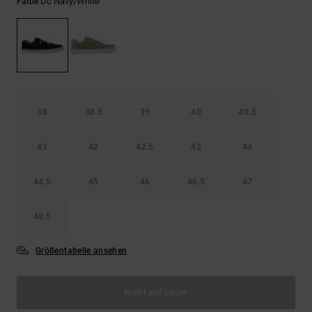
Kontaktformular.
Dc Navy/white
Farbe
FAQ
ansehen
38
38.5
39
40
40.5
41
42
42.5
43
44
44.5
45
46
46.5
47
48.5
Größentabelle ansehen
Nicht auf Lager