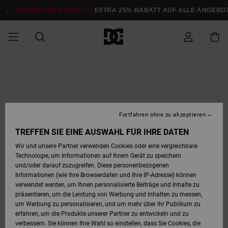
Direkt
zur
DOPPELTER RABATT*:
EXTRA 25% RABATT AUF ALLE ANGEB
Produktinformation
springen
DOPPELTER
SALE MÄNNER
ESSENTIALS
ESSENTIALS
ESSENTIALS
SKATE SHOP
SNOW SHOP FÜR
Auf meine
Schuhe
Schuhe
Sale Schuhe
Stag
Astrix
Neue Kollektio
Neue Kollektio
Caps & Hüte
Chelsea
Pixie
Neue Kollektio
Schneejacken
Court Graffik
Neue Kollektio
Neue Kollektio
Hüte & Caps
Skaterschuhe
Team
Schneejacken
Snowboard Boo
Snowboard Boo
Bestellung
RABATT
MÄNNER
zugreifen
SALE FRAUEN
HIGHLIGHTS
HIGHLIGHTS
SCHUHE
COMMUNITY
Sale Bekleidun
Snow
Sale Bekleidun
Court Graffik
Ducati
Skate
Sweatshirts
Mützen
Court Graffik
Astrix
Sneakers
Snowboardhos
Pure
Skate
T-Shirts
Mützen
Alle ansehen
Snowboardhos
Schneejacken
Snowboardjac
MÄNNER
SNOW SHOP FÜR
Fortfahren ohne zu akzeptieren
Versand
FRAUEN
SALE KINDER
SCHUHE
SCHUHE
BEKLEIDUNG
Accessoires
Sale Accessoi
Lynx
DC Command
Sneakers
T-shirts
Taschen &
Alle ansehen
DC Command
Skate
Alle ansehen
Stag
Babyschuhe
Sweatshirts &
Taschen
Snowboard Boo
Snowboardhos
Snowboardhos
TREFFEN SIE EINE AUSWAHL FÜR IHRE DATEN
FRAUEN
Rucksäcke
Hoodies
Retouren
Wir und unsere Partner verwenden Cookies oder eine vergleichbare
SNOW SHOP FÜR
Technologie, um Informationen auf Ihrem Gerät zu speichern
BEKLEIDUNG
KLEIDUNG
ACCESSOIRES
SALE SNOW
Sale Snow
Pure
Manteca
Sandalen
Hemden
Manteca
Sandalen
Sneakers
Alle ansehen
Winterschuhe
Alle ansehen
Mützen
KINDER
und/oder darauf zuzugreifen. Diese personenbezogenen
KINDER
Alle ansehen
Jacken & Mänt
Informationen (wie Ihre Browserdaten und Ihre IP-Adresse) können
Bezahlung
verwendet werden, um Ihnen personalisierte Beiträge und Inhalte zu
ACCESSOIRES
T-Shirts
Jacken & Mänt
Net
Construct
Winterschuhe
Jeans
Best Sellers
Snowboard Boo
Alle ansehen
Polarfleece &
Alle ansehen
präsentieren, um die Leistung von Werbung und Inhalten zu messen,
SKATE
Hemden
Softshells
um Werbung zu personalisieren, und um mehr über ihr Publikum zu
Geschenkkarte
erfahren, um die Produkte unserer Partner zu entwickeln und zu
Jacken & Mänt
Hoodies &
Alle ansehen
Ascend
Snowboard Boo
Jacken & Mänt
Unisex
verbessern. Sie können Ihre Wahl so einstellen, dass Sie Cookies, die
COURT GRAFFIK
Sweatshirts
Jeans & Hosen
Mützen