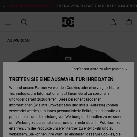
Direkt
zur
DOPPELTER RABATT*:
EXTRA 25% RABATT AUF ALLE ANGEBOTE
Produktinformation
springen
DOPPELTER
AUSVERKAUFT
SALE MÄNNER
ESSENTIALS
ESSENTIALS
ESSENTIALS
SKATE SHOP
SNOW SHOP FÜR
Auf meine
Schuhe
Schuhe
Sale Schuhe
Stag
Astrix
Neue Kollektio
Neue Kollektio
Caps & Hüte
Chelsea
Pixie
Neue Kollektio
Schneejacken
Court Graffik
Neue Kollektio
Neue Kollektio
Hüte & Caps
Skaterschuhe
Team
Schneejacken
Snowboard Boo
Snowboard Boo
Bestellung
RABATT
MÄNNER
zugreifen
SALE FRAUEN
HIGHLIGHTS
HIGHLIGHTS
SCHUHE
COMMUNITY
Sale Bekleidun
Snow
Sale Bekleidun
Court Graffik
Ducati
Skate
Sweatshirts
Mützen
Court Graffik
Astrix
Sneakers
Snowboardhos
Pure
Skate
T-Shirts
Mützen
Alle ansehen
Snowboardhos
Schneejacken
Snowboardjac
MÄNNER
SNOW SHOP FÜR
Fortfahren ohne zu akzeptieren
Versand
FRAUEN
SALE KINDER
SCHUHE
SCHUHE
BEKLEIDUNG
Accessoires
Sale Accessoi
Lynx
DC Command
Sneakers
T-shirts
Taschen &
Alle ansehen
DC Command
Skate
Alle ansehen
Stag
Babyschuhe
Sweatshirts &
Taschen
Snowboard Boo
Snowboardhos
Snowboardhos
TREFFEN SIE EINE AUSWAHL FÜR IHRE DATEN
FRAUEN
Rucksäcke
Hoodies
Retouren
Wir und unsere Partner verwenden Cookies oder eine vergleichbare
SNOW SHOP FÜR
Technologie, um Informationen auf Ihrem Gerät zu speichern
BEKLEIDUNG
KLEIDUNG
ACCESSOIRES
SALE SNOW
Sale Snow
Pure
Manteca
Sandalen
Hemden
Manteca
Sandalen
Sneakers
Alle ansehen
Winterschuhe
Alle ansehen
Mützen
KINDER
und/oder darauf zuzugreifen. Diese personenbezogenen
KINDER
Alle ansehen
Jacken & Mänt
Informationen (wie Ihre Browserdaten und Ihre IP-Adresse) können
Bezahlung
verwendet werden, um Ihnen personalisierte Beiträge und Inhalte zu
ACCESSOIRES
T-Shirts
Jacken & Mänt
Net
Construct
Winterschuhe
Jeans
Best Sellers
Snowboard Boo
Alle ansehen
Polarfleece &
Alle ansehen
präsentieren, um die Leistung von Werbung und Inhalten zu messen,
SKATE
Hemden
Softshells
um Werbung zu personalisieren, und um mehr über ihr Publikum zu
Geschenkkarte
erfahren, um die Produkte unserer Partner zu entwickeln und zu
Jacken & Mänt
Hoodies &
Alle ansehen
Ascend
Snowboard Boo
Jacken & Mänt
Unisex
verbessern. Sie können Ihre Wahl so einstellen, dass Sie Cookies, die
COURT GRAFFIK
Sweatshirts
Jeans & Hosen
Mützen