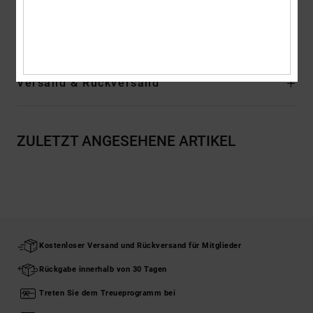
Zusammensetzung
[Hauptstoff] 75 % Baumwolle, 25 % recycelte
Baumwolle
Versand & Rückversand
ZULETZT ANGESEHENE ARTIKEL
Kostenloser Versand und Rückversand für Mitglieder
Rückgabe innerhalb von 30 Tagen
Treten Sie dem Treueprogramm bei