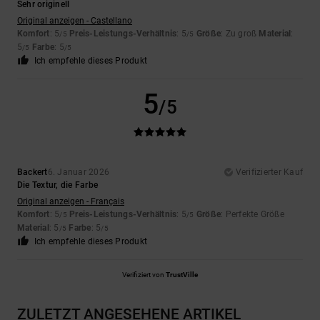
Sehr originell
Original anzeigen - Castellano
Komfort
: 5
Preis-Leistungs-Verhältnis
: 5
Größe
: Zu groß
Material
:
/5
/5
5
Farbe
: 5
/5
/5
Ich empfehle dieses Produkt
5
/5
Backert
6. Januar 2026
Verifizierter Kauf
Die Textur, die Farbe
Original anzeigen - Français
Komfort
: 5
Preis-Leistungs-Verhältnis
: 5
Größe
: Perfekte Größe
/5
/5
Material
: 5
Farbe
: 5
/5
/5
Ich empfehle dieses Produkt
Verifiziert von
TrustVille
ZULETZT ANGESEHENE ARTIKEL