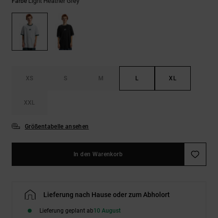
Kontaktformular.
Light Heather Grey
Farbe
FAQ
ansehen
XS
S
M
L
XL
XXL
Größentabelle ansehen
In den Warenkorb
Lieferung nach Hause oder zum Abholort
Lieferung geplant ab
10 August