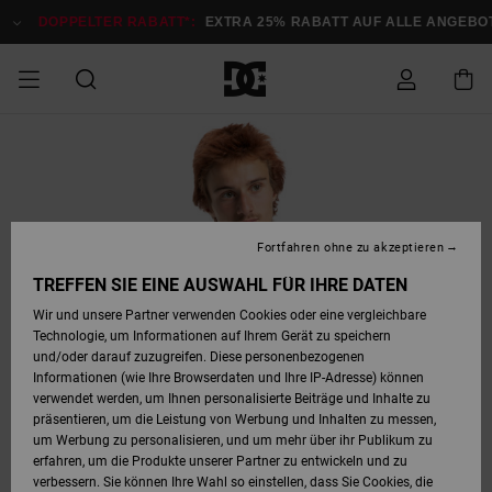
Direkt
zur
DOPPELTER RABATT*:
EXTRA 25% RABATT AUF ALLE ANGEBOTE
Produktinformation
springen
DOPPELTER
SALE MÄNNER
ESSENTIALS
ESSENTIALS
ESSENTIALS
SKATE SHOP
SNOW SHOP FÜR
Auf meine
Schuhe
Schuhe
Sale Schuhe
Stag
Astrix
Neue Kollektio
Neue Kollektio
Caps & Hüte
Chelsea
Pixie
Neue Kollektio
Schneejacken
Court Graffik
Neue Kollektio
Neue Kollektio
Hüte & Caps
Skaterschuhe
Team
Schneejacken
Snowboard Boo
Snowboard Boo
Bestellung
RABATT
MÄNNER
zugreifen
SALE FRAUEN
HIGHLIGHTS
HIGHLIGHTS
SCHUHE
COMMUNITY
Sale Bekleidun
Snow
Sale Bekleidun
Court Graffik
Ducati
Skate
Sweatshirts
Mützen
Court Graffik
Astrix
Sneakers
Snowboardhos
Pure
Skate
T-Shirts
Mützen
Alle ansehen
Snowboardhos
Schneejacken
Snowboardjac
MÄNNER
SNOW SHOP FÜR
Fortfahren ohne zu akzeptieren
Versand
FRAUEN
SALE KINDER
SCHUHE
SCHUHE
BEKLEIDUNG
Accessoires
Sale Accessoi
Lynx
DC Command
Sneakers
T-shirts
Taschen &
Alle ansehen
DC Command
Skate
Alle ansehen
Stag
Babyschuhe
Sweatshirts &
Taschen
Snowboard Boo
Snowboardhos
Snowboardhos
TREFFEN SIE EINE AUSWAHL FÜR IHRE DATEN
FRAUEN
Rucksäcke
Hoodies
Retouren
Wir und unsere Partner verwenden Cookies oder eine vergleichbare
SNOW SHOP FÜR
Technologie, um Informationen auf Ihrem Gerät zu speichern
BEKLEIDUNG
KLEIDUNG
ACCESSOIRES
SALE SNOW
Sale Snow
Pure
Manteca
Sandalen
Hemden
Manteca
Sandalen
Sneakers
Alle ansehen
Winterschuhe
Alle ansehen
Mützen
KINDER
und/oder darauf zuzugreifen. Diese personenbezogenen
KINDER
Alle ansehen
Jacken & Mänt
Informationen (wie Ihre Browserdaten und Ihre IP-Adresse) können
Bezahlung
verwendet werden, um Ihnen personalisierte Beiträge und Inhalte zu
ACCESSOIRES
T-Shirts
Jacken & Mänt
Net
Construct
Winterschuhe
Jeans
Best Sellers
Snowboard Boo
Alle ansehen
Polarfleece &
Alle ansehen
präsentieren, um die Leistung von Werbung und Inhalten zu messen,
SKATE
Hemden
Softshells
um Werbung zu personalisieren, und um mehr über ihr Publikum zu
Geschenkkarte
erfahren, um die Produkte unserer Partner zu entwickeln und zu
Jacken & Mänt
Hoodies &
Alle ansehen
Ascend
Snowboard Boo
Jacken & Mänt
Unisex
verbessern. Sie können Ihre Wahl so einstellen, dass Sie Cookies, die
COURT GRAFFIK
Sweatshirts
Jeans & Hosen
Mützen