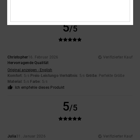
Material
: 5
Farbe
: 5
/5
/5
Ich empfehle dieses Produkt
5
/5
Christopher
16. Februar 2026
Verifizierter Kauf
Hervorragende Qualität
Original anzeigen - English
Komfort
: 5
Preis-Leistungs-Verhältnis
: 5
Größe
: Perfekte Größe
/5
/5
Material
: 5
Farbe
: 5
/5
/5
Ich empfehle dieses Produkt
5
/5
Julia
31. Januar 2026
Verifizierter Kauf