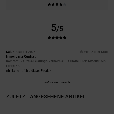
4.0
5
/5
Kai
25. Oktober 2025
Verifizierter Kauf
Immer beste Qualität
Komfort
: 5
Preis-Leistungs-Verhältnis
: 5
Größe
: Groß
Material
: 5
/5
/5
/5
Farbe
: 4
/5
Ich empfehle dieses Produkt
Verifiziert von
TrustVille
ZULETZT ANGESEHENE ARTIKEL