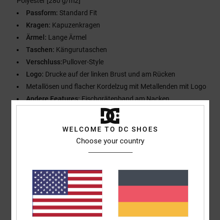
Polyester [280 g/m2]
Passform:
Standard Fit
Kragen:
Kapuzenkragen
Ärmel:
Lange Ärmel
Taschen:
Kängurutaschen
Verschluss:
Pullover-Style
Logo:
Drucke auf der linken Brust und am Rücken
Metallösen und flacher Kordelzug mit Metallenden mit Logo
Andere Features:
Fischgrätenband am Nacken
Dc re/solve trim package
WELCOME TO DC SHOES
Zusammensetzung
[Hauptstoff] 55 % Baumwolle, 25 % recycelte
Choose your country
Baumwolle, 20 % recyceltes Polyester
Versand & Rückversand