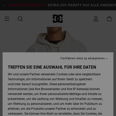
Direkt
zur
DOPPELTER RABATT*:
EXTRA 25% RABATT AUF ALLE ANGEBOTE
Produktinformation
springen
DOPPELTER
SALE MÄNNER
ESSENTIALS
ESSENTIALS
ESSENTIALS
SKATE SHOP
SNOW SHOP FÜR
Auf meine
Schuhe
Schuhe
Sale Schuhe
Stag
Astrix
Neue Kollektio
Neue Kollektio
Caps & Hüte
Chelsea
Pixie
Neue Kollektio
Schneejacken
Court Graffik
Neue Kollektio
Neue Kollektio
Hüte & Caps
Skaterschuhe
Team
Schneejacken
Snowboard Boo
Snowboard Boo
Bestellung
RABATT
MÄNNER
zugreifen
SALE FRAUEN
HIGHLIGHTS
HIGHLIGHTS
SCHUHE
COMMUNITY
Sale Bekleidun
Snow
Sale Bekleidun
Court Graffik
Ducati
Skate
Sweatshirts
Mützen
Court Graffik
Astrix
Sneakers
Snowboardhos
Pure
Skate
T-Shirts
Mützen
Alle ansehen
Snowboardhos
Schneejacken
Snowboardjac
MÄNNER
SNOW SHOP FÜR
Fortfahren ohne zu akzeptieren
Versand
FRAUEN
SALE KINDER
SCHUHE
SCHUHE
BEKLEIDUNG
Accessoires
Sale Accessoi
Lynx
DC Command
Sneakers
T-shirts
Taschen &
Alle ansehen
DC Command
Skate
Alle ansehen
Stag
Babyschuhe
Sweatshirts &
Taschen
Snowboard Boo
Snowboardhos
Snowboardhos
TREFFEN SIE EINE AUSWAHL FÜR IHRE DATEN
FRAUEN
Rucksäcke
Hoodies
Retouren
Wir und unsere Partner verwenden Cookies oder eine vergleichbare
SNOW SHOP FÜR
Technologie, um Informationen auf Ihrem Gerät zu speichern
BEKLEIDUNG
KLEIDUNG
ACCESSOIRES
SALE SNOW
Sale Snow
Pure
Manteca
Sandalen
Hemden
Manteca
Sandalen
Sneakers
Alle ansehen
Winterschuhe
Alle ansehen
Mützen
KINDER
und/oder darauf zuzugreifen. Diese personenbezogenen
KINDER
Alle ansehen
Jacken & Mänt
Informationen (wie Ihre Browserdaten und Ihre IP-Adresse) können
Bezahlung
verwendet werden, um Ihnen personalisierte Beiträge und Inhalte zu
ACCESSOIRES
T-Shirts
Jacken & Mänt
Net
Construct
Winterschuhe
Jeans
Best Sellers
Snowboard Boo
Alle ansehen
Polarfleece &
Alle ansehen
präsentieren, um die Leistung von Werbung und Inhalten zu messen,
SKATE
Hemden
Softshells
um Werbung zu personalisieren, und um mehr über ihr Publikum zu
Geschenkkarte
erfahren, um die Produkte unserer Partner zu entwickeln und zu
Jacken & Mänt
Hoodies &
Alle ansehen
Ascend
Snowboard Boo
Jacken & Mänt
Unisex
verbessern. Sie können Ihre Wahl so einstellen, dass Sie Cookies, die
COURT GRAFFIK
Sweatshirts
Jeans & Hosen
Mützen