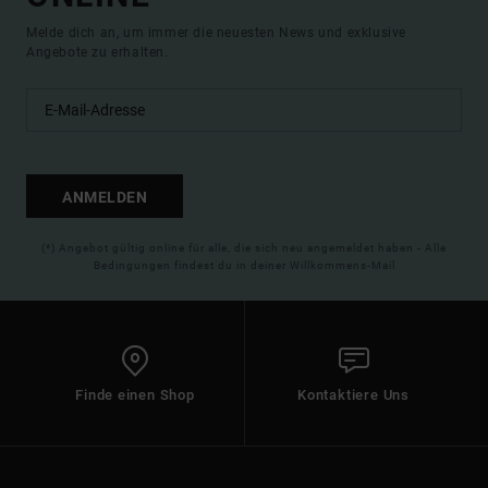
Melde dich an, um immer die neuesten News und exklusive
Angebote zu erhalten.
ANMELDEN
(*) Angebot gültig online für alle, die sich neu angemeldet haben - Alle
Bedingungen findest du in deiner Willkommens-Mail
Finde einen Shop
Kontaktiere Uns