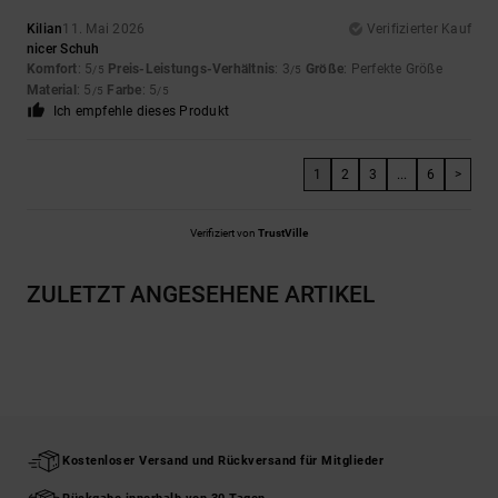
Kilian
11. Mai 2026
Verifizierter Kauf
nicer Schuh
Komfort
: 5
Preis-Leistungs-Verhältnis
: 3
Größe
: Perfekte Größe
/5
/5
Material
: 5
Farbe
: 5
/5
/5
Ich empfehle dieses Produkt
1
2
3
...
6
>
Verifiziert von
TrustVille
ZULETZT ANGESEHENE ARTIKEL
Kostenloser Versand und Rückversand für Mitglieder