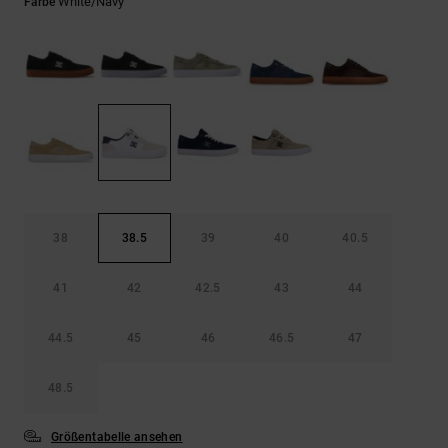
Kontaktformular.
White/navy
Farbe
FAQ
ansehen
38
38.5
39
40
40.5
41
42
42.5
43
44
44.5
45
46
46.5
47
48.5
Größentabelle ansehen