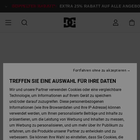
Direkt
zur
DOPPELTER RABATT*:
EXTRA 25% RABATT AUF ALLE ANGEBOTE
Produktinformation
springen
DOPPELTER
SALE MÄNNER
ESSENTIALS
ESSENTIALS
ESSENTIALS
SKATE SHOP
SNOW SHOP FÜR
Auf meine
Schuhe
Schuhe
Sale Schuhe
Stag
Astrix
Neue Kollektio
Neue Kollektio
Caps & Hüte
Chelsea
Pixie
Neue Kollektio
Schneejacken
Court Graffik
Neue Kollektio
Neue Kollektio
Hüte & Caps
Skaterschuhe
Team
Schneejacken
Snowboard Boo
Snowboard Boo
Bestellung
RABATT
MÄNNER
zugreifen
SALE FRAUEN
HIGHLIGHTS
HIGHLIGHTS
SCHUHE
COMMUNITY
Sale Bekleidun
Snow
Sale Bekleidun
Court Graffik
Ducati
Skate
Sweatshirts
Mützen
Court Graffik
Astrix
Sneakers
Snowboardhos
Pure
Skate
T-Shirts
Mützen
Alle ansehen
Snowboardhos
Schneejacken
Snowboardjac
MÄNNER
SNOW SHOP FÜR
Fortfahren ohne zu akzeptieren
Versand
FRAUEN
SALE KINDER
SCHUHE
SCHUHE
BEKLEIDUNG
Accessoires
Sale Accessoi
Lynx
DC Command
Sneakers
T-shirts
Taschen &
Alle ansehen
DC Command
Skate
Alle ansehen
Stag
Babyschuhe
Sweatshirts &
Taschen
Snowboard Boo
Snowboardhos
Snowboardhos
TREFFEN SIE EINE AUSWAHL FÜR IHRE DATEN
FRAUEN
Rucksäcke
Hoodies
Retouren
Wir und unsere Partner verwenden Cookies oder eine vergleichbare
SNOW SHOP FÜR
Technologie, um Informationen auf Ihrem Gerät zu speichern
BEKLEIDUNG
KLEIDUNG
ACCESSOIRES
SALE SNOW
Sale Snow
Pure
Manteca
Sandalen
Hemden
Manteca
Sandalen
Sneakers
Alle ansehen
Winterschuhe
Alle ansehen
Mützen
KINDER
und/oder darauf zuzugreifen. Diese personenbezogenen
KINDER
Alle ansehen
Jacken & Mänt
Informationen (wie Ihre Browserdaten und Ihre IP-Adresse) können
Bezahlung
verwendet werden, um Ihnen personalisierte Beiträge und Inhalte zu
ACCESSOIRES
T-Shirts
Jacken & Mänt
Net
Construct
Winterschuhe
Jeans
Best Sellers
Snowboard Boo
Alle ansehen
Polarfleece &
Alle ansehen
präsentieren, um die Leistung von Werbung und Inhalten zu messen,
SKATE
Hemden
Softshells
um Werbung zu personalisieren, und um mehr über ihr Publikum zu
Geschenkkarte
erfahren, um die Produkte unserer Partner zu entwickeln und zu
Jacken & Mänt
Hoodies &
Alle ansehen
Ascend
Snowboard Boo
Jacken & Mänt
Unisex
verbessern. Sie können Ihre Wahl so einstellen, dass Sie Cookies, die
COURT GRAFFIK
Sweatshirts
Jeans & Hosen
Mützen