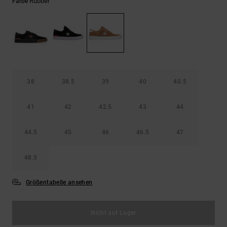
Kontaktformular.
Rubber
Farbe
FAQ
ansehen
38
38.5
39
40
40.5
41
42
42.5
43
44
44.5
45
46
46.5
47
48.5
Größentabelle ansehen
Nicht auf Lager