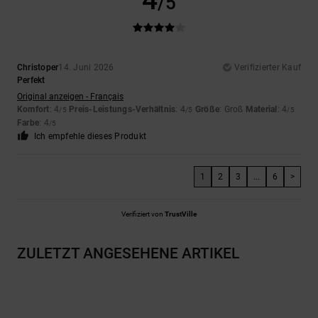
4
/5
Christoper
14. Juni 2026
Verifizierter Kauf
Perfekt
Original anzeigen - Français
Komfort
: 4
Preis-Leistungs-Verhältnis
: 4
Größe
: Groß
Material
: 4
/5
/5
/5
Farbe
: 4
/5
Ich empfehle dieses Produkt
1
2
3
...
6
>
Verifiziert von
TrustVille
ZULETZT ANGESEHENE ARTIKEL