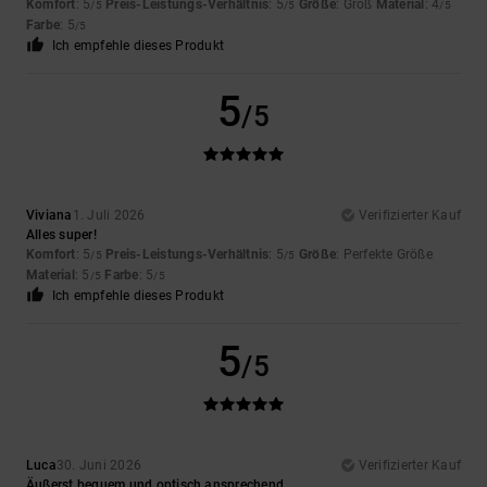
Komfort
: 5
Preis-Leistungs-Verhältnis
: 5
Größe
: Groß
Material
: 4
/5
/5
/5
Farbe
: 5
/5
Ich empfehle dieses Produkt
5
/5
Viviana
1. Juli 2026
Verifizierter Kauf
Alles super!
Komfort
: 5
Preis-Leistungs-Verhältnis
: 5
Größe
: Perfekte Größe
/5
/5
Material
: 5
Farbe
: 5
/5
/5
Ich empfehle dieses Produkt
5
/5
Luca
30. Juni 2026
Verifizierter Kauf
Äußerst bequem und optisch ansprechend