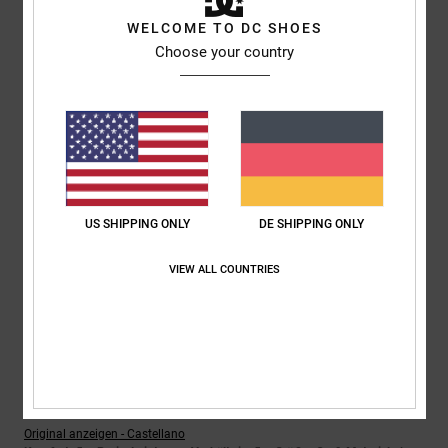
Ich empfehle dieses Produkt
WELCOME TO DC SHOES
4
Choose your country
/5
Alberto
6. Juli 2026
Verifizierter Kauf
Ein schöner und bequemer Schuh
Original anzeigen - Italiano
Komfort
: 5
Preis-Leistungs-Verhältnis
: 4
Größe
: Perfekte Größe
/5
/5
US SHIPPING ONLY
DE SHIPPING ONLY
Material
: 4
Farbe
: 4
/5
/5
VIEW ALL COUNTRIES
4
/5
Víctor
2. Juli 2026
Verifizierter Kauf
Das gefällt mir
Original anzeigen - Castellano