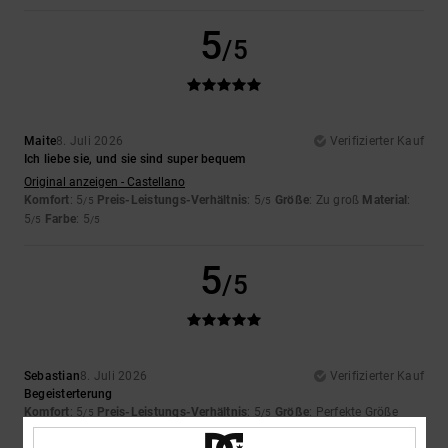
5
/5
Maite
8. Juli 2026
Verifizierter Kauf
Ich liebe sie, und sie sind super bequem
Original anzeigen - Castellano
Komfort
: 5
Preis-Leistungs-Verhältnis
: 5
Größe
: Zu groß
Material
:
/5
/5
5
Farbe
: 5
/5
/5
5
/5
Sebastian
8. Juli 2026
Verifizierter Kauf
Begeisterterung
Komfort
: 5
Preis-Leistungs-Verhältnis
: 5
Größe
: Perfekte Größe
/5
/5
Material
: 5
Farbe
: 5
/5
/5