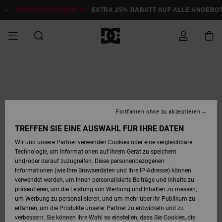
Direkt
zur
DOPPELTER RABATT*:
EXTRA 25% RABATT AUF ALLE ANGEBOTE
Produktinformation
springen
DOPPELTER
SALE MÄNNER
ESSENTIALS
ESSENTIALS
ESSENTIALS
SKATE SHOP
SNOW SHOP FÜR
Auf meine
Schuhe
Schuhe
Sale Schuhe
Stag
Astrix
Neue Kollektio
Neue Kollektio
Caps & Hüte
Chelsea
Pixie
Neue Kollektio
Schneejacken
Court Graffik
Neue Kollektio
Neue Kollektio
Hüte & Caps
Skaterschuhe
Team
Schneejacken
Snowboard Boo
Snowboard Boo
Bestellung
RABATT
MÄNNER
zugreifen
SALE FRAUEN
HIGHLIGHTS
HIGHLIGHTS
SCHUHE
COMMUNITY
Sale Bekleidun
Snow
Sale Bekleidun
Court Graffik
Ducati
Skate
Sweatshirts
Mützen
Court Graffik
Astrix
Sneakers
Snowboardhos
Pure
Skate
T-Shirts
Mützen
Alle ansehen
Snowboardhos
Schneejacken
Snowboardjac
MÄNNER
SNOW SHOP FÜR
Fortfahren ohne zu akzeptieren
Versand
FRAUEN
SALE KINDER
SCHUHE
SCHUHE
BEKLEIDUNG
Accessoires
Sale Accessoi
Lynx
DC Command
Sneakers
T-shirts
Taschen &
Alle ansehen
DC Command
Skate
Alle ansehen
Stag
Babyschuhe
Sweatshirts &
Taschen
Snowboard Boo
Snowboardhos
Snowboardhos
TREFFEN SIE EINE AUSWAHL FÜR IHRE DATEN
FRAUEN
Rucksäcke
Hoodies
Retouren
Wir und unsere Partner verwenden Cookies oder eine vergleichbare
SNOW SHOP FÜR
Technologie, um Informationen auf Ihrem Gerät zu speichern
BEKLEIDUNG
KLEIDUNG
ACCESSOIRES
SALE SNOW
Sale Snow
Pure
Manteca
Sandalen
Hemden
Manteca
Sandalen
Sneakers
Alle ansehen
Winterschuhe
Alle ansehen
Mützen
KINDER
und/oder darauf zuzugreifen. Diese personenbezogenen
KINDER
Alle ansehen
Jacken & Mänt
Informationen (wie Ihre Browserdaten und Ihre IP-Adresse) können
Bezahlung
verwendet werden, um Ihnen personalisierte Beiträge und Inhalte zu
ACCESSOIRES
T-Shirts
Jacken & Mänt
Net
Construct
Winterschuhe
Jeans
Best Sellers
Snowboard Boo
Alle ansehen
Polarfleece &
Alle ansehen
präsentieren, um die Leistung von Werbung und Inhalten zu messen,
SKATE
Hemden
Softshells
um Werbung zu personalisieren, und um mehr über ihr Publikum zu
Geschenkkarte
erfahren, um die Produkte unserer Partner zu entwickeln und zu
Jacken & Mänt
Hoodies &
Alle ansehen
Ascend
Snowboard Boo
Jacken & Mänt
Unisex
verbessern. Sie können Ihre Wahl so einstellen, dass Sie Cookies, die
COURT GRAFFIK
Sweatshirts
Jeans & Hosen
Mützen