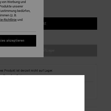
ng von Werbung und
Produkte unserer
r Zustimmung bedürfen,
immen (z. B.
e-Richtlinie
und
1SZ
ößentabelle ansehen
kies akzeptieren
Nicht auf Lager
es Produkt ist derzeit nicht auf Lager.
en Sie andere Optionen
Siehe Verfügbarkeit im Geschäft
Meinen Laden auswählen