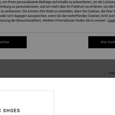
 um Ihnen personalisierte Beiträge und Inhalte zu präsentieren, um die Leistu
erbung zu personalisieren, und um mehr über ihr Publikum zu erfahren, um die 
 zu verbessern. Sie können Ihre Wahl so einstellen, dass Sie Cookies, die Ihre
der sich dagegen aussprechen, wenn Sie den betreffenden Cookies nicht zust
ssung der Besucherzahlen). Weitere Informationen finden Sie in unserer :
Cooki
Gr
walten
Alle Coo
Dies
Kauf
C SHOES