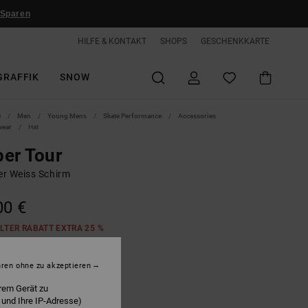
 Sparen
HILFE & KONTAKT
SHOPS
GESCHENKKARTE
GRAFFIK
SNOW
e
Men
Young Mens
Skate Performance
Accessories
wear
Hat
er Tour
r Weiss Schirm
00 €
LTER RABATT EXTRA 25 %
hren ohne zu akzeptieren
hite
rem Gerät zu
 und Ihre IP-Adresse)