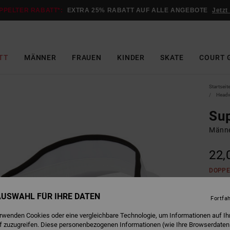
PPELTER RABATT*:
EXTRA 25% RABATT AUF ALLE ANGEBOTE
Jetzt
TT
MÄNNER
FRAUEN
KINDER
SKATE
COURT 
Startseit
Head
Sup
Männe
22,
DOPPE
 AUSWAHL FÜR IHRE DATEN
Fortfa
W
Farbe
erwenden Cookies oder eine vergleichbare Technologie, um Informationen auf Ih
f zuzugreifen. Diese personenbezogenen Informationen (wie Ihre Browserdaten