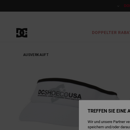
Direkt
zur
DO
Produktinformation
springen
DOPPELTER RABA
AUSVERKAUFT
TREFFEN SIE EINE
Wir und unsere Partner v
speichern und/oder darau