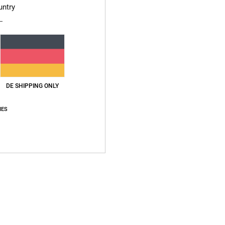
untry
Deta
Männe
Style
Funkt
DE SHIPPING ONLY
M
V
IES
D
Zusa
Vers