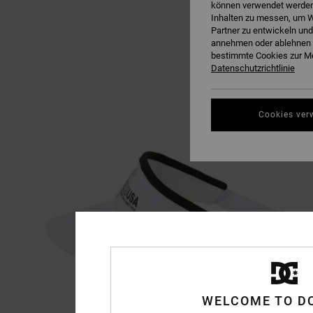
können verwendet werden,
Inhalten zu messen, um W
Partner zu entwickeln und
annehmen oder ablehnen o
bestimmte Cookies zur Me
Datenschutzrichtlinie
Cookies ver
WELCOME TO D