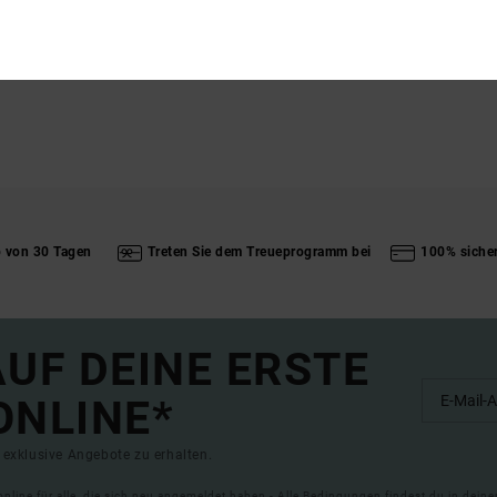
L
b von 30 Tagen
Treten Sie dem Treueprogramm bei
100% siche
UF DEINE ERSTE
ONLINE*
exklusive Angebote zu erhalten.
online für alle, die sich neu angemeldet haben - Alle Bedingungen findest du in dei