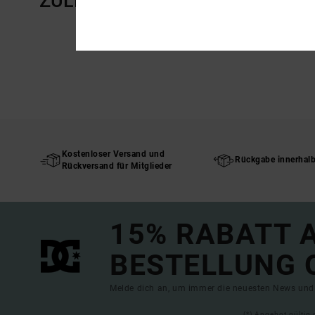
ZULETZT ANGESEHENE ARTIKE
Kostenloser Versand und
Rückgabe innerhal
Rückversand für Mitglieder
15% RABATT A
BESTELLUNG 
Melde dich an, um immer die neuesten News und 
(*) Angebot gültig 