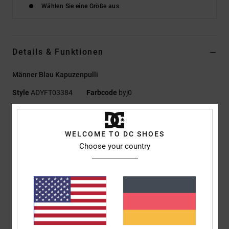
Wählen Sie eine Größe aus
Details & Funktionen
Männer Blau Kapuzenpulli
Style
ADYFT03384
Farbcode
byj0
Funktionen
WELCOME TO DC SHOES
Umweltfreundliches Material:
French Terry aus gekämmter
Choose your country
Baumwolle, recycelter Baumwolle und Polyester, das sich wie
Wildleder anfühlt, mit halbgebürsteter Innenseite [280 g/m2]
Passform:
Standard Fit
Kragen:
Kapuzenkragen
Ärmel:
Langärmlig
Verschluss:
Pullover-Style
Taschen:
Kängurutaschen