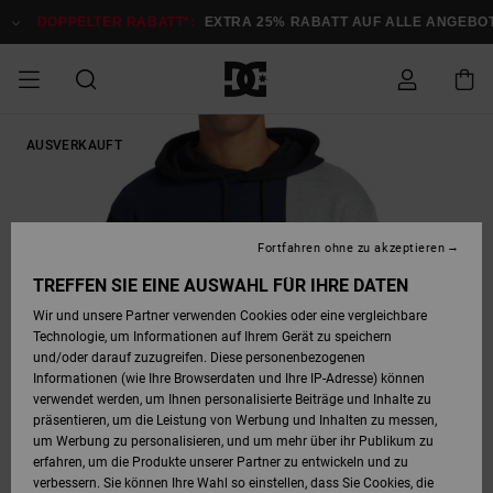
Direkt
zur
DOPPELTER RABATT*:
EXTRA 25% RABATT AUF ALLE ANGEBOTE
Produktinformation
springen
DOPPELTER
AUSVERKAUFT
SALE MÄNNER
ESSENTIALS
ESSENTIALS
ESSENTIALS
SKATE SHOP
SNOW SHOP FÜR
Auf meine
Schuhe
Schuhe
Sale Schuhe
Stag
Astrix
Neue Kollektio
Neue Kollektio
Caps & Hüte
Chelsea
Pixie
Neue Kollektio
Schneejacken
Court Graffik
Neue Kollektio
Neue Kollektio
Hüte & Caps
Skaterschuhe
Team
Schneejacken
Snowboard Boo
Snowboard Boo
Bestellung
RABATT
MÄNNER
zugreifen
SALE FRAUEN
HIGHLIGHTS
HIGHLIGHTS
SCHUHE
COMMUNITY
Sale Bekleidun
Snow
Sale Bekleidun
Court Graffik
Ducati
Skate
Sweatshirts
Mützen
Court Graffik
Astrix
Sneakers
Snowboardhos
Pure
Skate
T-Shirts
Mützen
Alle ansehen
Snowboardhos
Schneejacken
Snowboardjac
MÄNNER
SNOW SHOP FÜR
Fortfahren ohne zu akzeptieren
Versand
FRAUEN
SALE KINDER
SCHUHE
SCHUHE
BEKLEIDUNG
Accessoires
Sale Accessoi
Lynx
DC Command
Sneakers
T-shirts
Taschen &
Alle ansehen
DC Command
Skate
Alle ansehen
Stag
Babyschuhe
Sweatshirts &
Taschen
Snowboard Boo
Snowboardhos
Snowboardhos
TREFFEN SIE EINE AUSWAHL FÜR IHRE DATEN
FRAUEN
Rucksäcke
Hoodies
Retouren
Wir und unsere Partner verwenden Cookies oder eine vergleichbare
SNOW SHOP FÜR
Technologie, um Informationen auf Ihrem Gerät zu speichern
BEKLEIDUNG
KLEIDUNG
ACCESSOIRES
SALE SNOW
Sale Snow
Pure
Manteca
Sandalen
Hemden
Manteca
Sandalen
Sneakers
Alle ansehen
Winterschuhe
Alle ansehen
Mützen
KINDER
und/oder darauf zuzugreifen. Diese personenbezogenen
KINDER
Alle ansehen
Jacken & Mänt
Informationen (wie Ihre Browserdaten und Ihre IP-Adresse) können
Bezahlung
verwendet werden, um Ihnen personalisierte Beiträge und Inhalte zu
ACCESSOIRES
T-Shirts
Jacken & Mänt
Net
Construct
Winterschuhe
Jeans
Best Sellers
Snowboard Boo
Alle ansehen
Polarfleece &
Alle ansehen
präsentieren, um die Leistung von Werbung und Inhalten zu messen,
SKATE
Hemden
Softshells
um Werbung zu personalisieren, und um mehr über ihr Publikum zu
Geschenkkarte
erfahren, um die Produkte unserer Partner zu entwickeln und zu
Jacken & Mänt
Hoodies &
Alle ansehen
Ascend
Snowboard Boo
Jacken & Mänt
Unisex
verbessern. Sie können Ihre Wahl so einstellen, dass Sie Cookies, die
COURT GRAFFIK
Sweatshirts
Jeans & Hosen
Mützen