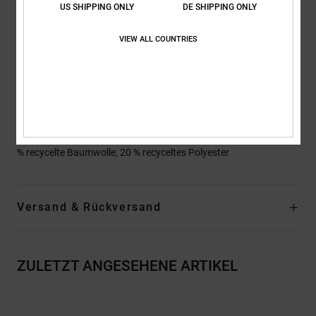
US SHIPPING ONLY
DE SHIPPING ONLY
Logo:
Druck auf Brust und rechtem Ärmel
Gewebtes Etikett an der Tasche
VIEW ALL COUNTRIES
Andere Features: Fischgrätenband am Nacken
Metallösen
Runder Kordelzug mit Logo-Metallenden
Colour Blocking
Zusammensetzung
[Hauptstoff] 55 % gekämmte Baumwolle, 25
% recycelte Baumwolle, 20 % recyceltes Polyester
Versand & Rückversand
ZULETZT ANGESEHENE ARTIKEL