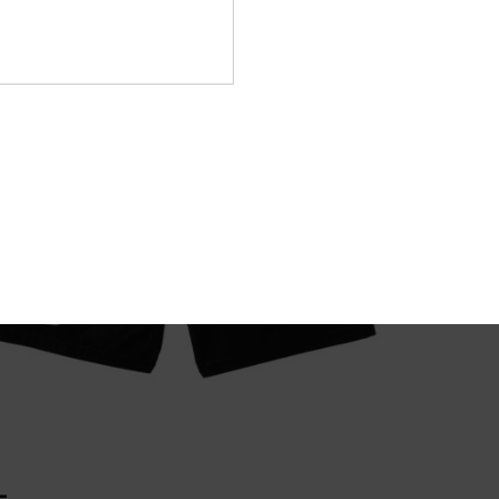
L
A
W
Zusa
Vers
L