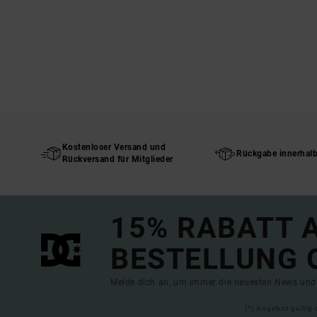
Kostenloser Versand und
Rückgabe innerhal
Rückversand für Mitglieder
15% RABATT A
BESTELLUNG 
Melde dich an, um immer die neuesten News und 
(*) Angebot gültig 