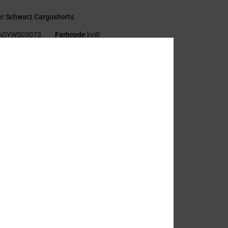
r Schwarz Cargoshorts
ADYWS03073
Farbcode
kvj0
ionen
ollektion:
Kapselkollektion
aterial:
Ripstop-Gewebe aus Polyester [117 g/m2]
assform:
Baggy Fit
aille/Bund:
Verstellbarer, hinten elastischer Bund
erschluss:
Gürtel aus Gurtband mit Schnalle am Bund
aschen:
Schlitztaschen vorne
esäßtasche
argotasche
und:
Höherer Bund mit tieferem Schritt
einöffnung: 63,5 cm Beinöffnung
chrittlänge:
19 cm Schrittlänge
ußennaht:
49,5 cm Außennaht, kurze Länge