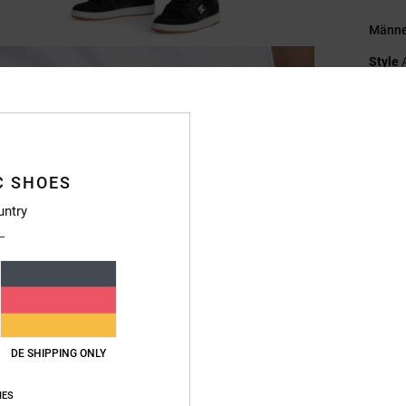
Männe
Style
Funkt
K
M
C SHOES
P
T
untry
V
T
G
C
B
B
DE SHIPPING ONLY
S
A
IES