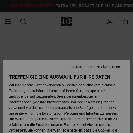
Direkt
zur
DOPPELTER RABATT*:
EXTRA 25% RABATT AUF ALLE ANGEB
Produktinformation
springen
DOPPELTER
SALE MÄNNER
ESSENTIALS
ESSENTIALS
ESSENTIALS
SKATE SHOP
SNOW SHOP FÜR
Auf meine
Schuhe
Schuhe
Sale Schuhe
Stag
Astrix
Neue Kollektio
Neue Kollektio
Caps & Hüte
Chelsea
Pixie
Neue Kollektio
Schneejacken
Court Graffik
Neue Kollektio
Neue Kollektio
Hüte & Caps
Skaterschuhe
Team
Schneejacken
Snowboard Boo
Snowboard Boo
Bestellung
RABATT
MÄNNER
zugreifen
SALE FRAUEN
HIGHLIGHTS
HIGHLIGHTS
SCHUHE
COMMUNITY
Sale Bekleidun
Snow
Sale Bekleidun
Court Graffik
Ducati
Skate
Sweatshirts
Mützen
Court Graffik
Astrix
Sneakers
Snowboardhos
Pure
Skate
T-Shirts
Mützen
Alle ansehen
Snowboardhos
Schneejacken
Snowboardjac
MÄNNER
SNOW SHOP FÜR
Fortfahren ohne zu akzeptieren
Versand
FRAUEN
SALE KINDER
SCHUHE
SCHUHE
BEKLEIDUNG
Accessoires
Sale Accessoi
Lynx
DC Command
Sneakers
T-shirts
Taschen &
Alle ansehen
DC Command
Skate
Alle ansehen
Stag
Babyschuhe
Sweatshirts &
Taschen
Snowboard Boo
Snowboardhos
Snowboardhos
TREFFEN SIE EINE AUSWAHL FÜR IHRE DATEN
FRAUEN
Rucksäcke
Hoodies
Retouren
Wir und unsere Partner verwenden Cookies oder eine vergleichbare
SNOW SHOP FÜR
Technologie, um Informationen auf Ihrem Gerät zu speichern
BEKLEIDUNG
KLEIDUNG
ACCESSOIRES
SALE SNOW
Sale Snow
Pure
Manteca
Sandalen
Hemden
Manteca
Sandalen
Sneakers
Alle ansehen
Winterschuhe
Alle ansehen
Mützen
KINDER
und/oder darauf zuzugreifen. Diese personenbezogenen
KINDER
Alle ansehen
Jacken & Mänt
Informationen (wie Ihre Browserdaten und Ihre IP-Adresse) können
Bezahlung
verwendet werden, um Ihnen personalisierte Beiträge und Inhalte zu
ACCESSOIRES
T-Shirts
Jacken & Mänt
Net
Construct
Winterschuhe
Jeans
Best Sellers
Snowboard Boo
Alle ansehen
Polarfleece &
Alle ansehen
präsentieren, um die Leistung von Werbung und Inhalten zu messen,
SKATE
Hemden
Softshells
um Werbung zu personalisieren, und um mehr über ihr Publikum zu
Geschenkkarte
erfahren, um die Produkte unserer Partner zu entwickeln und zu
Jacken & Mänt
Hoodies &
Alle ansehen
Ascend
Snowboard Boo
Jacken & Mänt
Unisex
verbessern. Sie können Ihre Wahl so einstellen, dass Sie Cookies, die
COURT GRAFFIK
Sweatshirts
Jeans & Hosen
Mützen