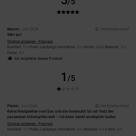
5
/5
Marco
6. Juli 2026
Verifizierter Kauf
Sehr gut
Original anzeigen - Français
Komfort
: 5
Preis-Leistungs-Verhältnis
: 5
Größe
: Groß
Material
: 5
/5
/5
/5
Farbe
: 5
/5
Ich empfehle dieses Produkt
1
/5
Pierre
6. Juli 2026
Verifizierter Kauf
Keine Neuigkeiten vom Sav, und die Innennaht tut mir trotz der
passenden Schuhgröße weh – ich kann damit unmöglich laufen.
Original anzeigen - Français
Komfort
: 1
Preis-Leistungs-Verhältnis
: 4
Material
: 4
Farbe
: 4
/5
/5
/5
/5