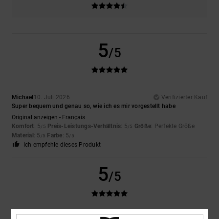
5
/5
Michael
10. Juli 2026
Verifizierter Kauf
Super bequem und genau so, wie ich es mir vorgestellt habe
Original anzeigen - Français
Komfort
: 5
Preis-Leistungs-Verhältnis
: 5
Größe
: Perfekte Größe
/5
/5
Material
: 5
Farbe
: 5
/5
/5
Ich empfehle dieses Produkt
5
/5