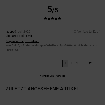
5
/5
Iacopo
5. Juli 2026
Verifizierter Kauf
Die Farbe gefällt mir
Original anzeigen - Italiano
Komfort
: 5
Preis-Leistungs-Verhältnis
: 4
Größe
: Groß
Material
: 4
/5
/5
/5
Farbe
: 5
/5
1
2
3
...
47
>
Verifiziert von
TrustVille
ZULETZT ANGESEHENE ARTIKEL