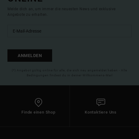
Melde dich an, um immer die neuesten News und exklusive
Angebote zu erhalten.
ANMELDEN
(*) Angebot gültig online für alle, die sich neu angemeldet haben - Alle
Bedingungen findest du in deiner Willkommens-Mail
Finde einen Shop
Kontaktiere Uns