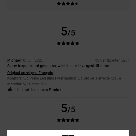
5
/5
Michael
10. Juli 2026
Verifizierter Kauf
Super bequem und genau so, wie ich es mir vorgestellt habe
Original anzeigen - Français
Komfort
: 5
Preis-Leistungs-Verhältnis
: 5
Größe
: Perfekte Größe
/5
/5
Material
: 5
Farbe
: 5
/5
/5
Ich empfehle dieses Produkt
5
/5