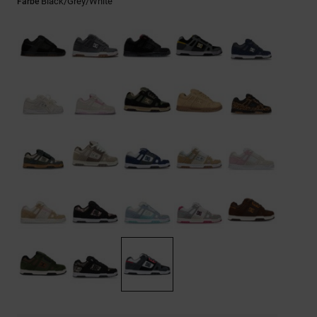
Kontaktformular.
Black/grey/white
Farbe
FAQ
ansehen