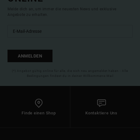
Melde dich an, um immer die neuesten News und exklusive
Angebote zu erhalten.
ANMELDEN
(*) Angebot gültig online für alle, die sich neu angemeldet haben - Alle
Bedingungen findest du in deiner Willkommens-Mail
Finde einen Shop
Kontaktiere Uns