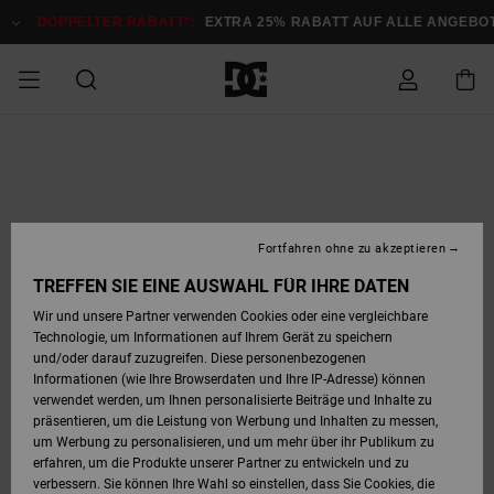
Direkt
zur
DOPPELTER RABATT*:
EXTRA 25% RABATT AUF ALLE ANGEB
Produktinformation
springen
DOPPELTER
SALE MÄNNER
ESSENTIALS
ESSENTIALS
ESSENTIALS
SKATE SHOP
SNOW SHOP FÜR
Auf meine
Schuhe
Schuhe
Sale Schuhe
Stag
Astrix
Neue Kollektio
Neue Kollektio
Caps & Hüte
Chelsea
Pixie
Neue Kollektio
Schneejacken
Court Graffik
Neue Kollektio
Neue Kollektio
Hüte & Caps
Skaterschuhe
Team
Schneejacken
Snowboard Boo
Snowboard Boo
Bestellung
RABATT
MÄNNER
zugreifen
SALE FRAUEN
HIGHLIGHTS
HIGHLIGHTS
SCHUHE
COMMUNITY
Sale Bekleidun
Snow
Sale Bekleidun
Court Graffik
Ducati
Skate
Sweatshirts
Mützen
Court Graffik
Astrix
Sneakers
Snowboardhos
Pure
Skate
T-Shirts
Mützen
Alle ansehen
Snowboardhos
Schneejacken
Snowboardjac
MÄNNER
SNOW SHOP FÜR
Fortfahren ohne zu akzeptieren
Versand
FRAUEN
SALE KINDER
SCHUHE
SCHUHE
BEKLEIDUNG
Accessoires
Sale Accessoi
Lynx
DC Command
Sneakers
T-shirts
Taschen &
Alle ansehen
DC Command
Skate
Alle ansehen
Stag
Babyschuhe
Sweatshirts &
Taschen
Snowboard Boo
Snowboardhos
Snowboardhos
TREFFEN SIE EINE AUSWAHL FÜR IHRE DATEN
FRAUEN
Rucksäcke
Hoodies
Retouren
Wir und unsere Partner verwenden Cookies oder eine vergleichbare
SNOW SHOP FÜR
Technologie, um Informationen auf Ihrem Gerät zu speichern
BEKLEIDUNG
KLEIDUNG
ACCESSOIRES
SALE SNOW
Sale Snow
Pure
Manteca
Sandalen
Hemden
Manteca
Sandalen
Sneakers
Alle ansehen
Winterschuhe
Alle ansehen
Mützen
KINDER
und/oder darauf zuzugreifen. Diese personenbezogenen
KINDER
Alle ansehen
Jacken & Mänt
Informationen (wie Ihre Browserdaten und Ihre IP-Adresse) können
Bezahlung
verwendet werden, um Ihnen personalisierte Beiträge und Inhalte zu
ACCESSOIRES
T-Shirts
Jacken & Mänt
Net
Construct
Winterschuhe
Jeans
Best Sellers
Snowboard Boo
Alle ansehen
Polarfleece &
Alle ansehen
präsentieren, um die Leistung von Werbung und Inhalten zu messen,
SKATE
Hemden
Softshells
um Werbung zu personalisieren, und um mehr über ihr Publikum zu
Geschenkkarte
erfahren, um die Produkte unserer Partner zu entwickeln und zu
Jacken & Mänt
Hoodies &
Alle ansehen
Ascend
Snowboard Boo
Jacken & Mänt
Unisex
verbessern. Sie können Ihre Wahl so einstellen, dass Sie Cookies, die
COURT GRAFFIK
Sweatshirts
Jeans & Hosen
Mützen