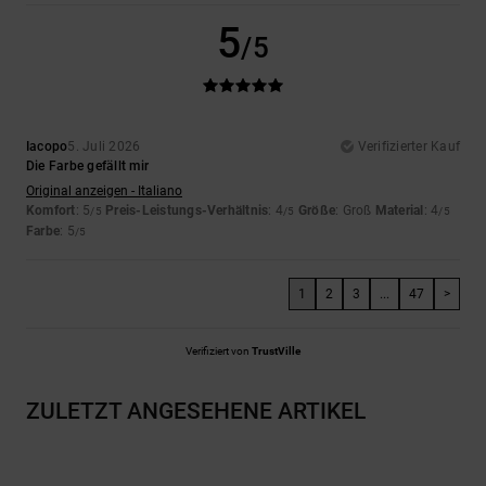
5
/5
Iacopo
5. Juli 2026
Verifizierter Kauf
Die Farbe gefällt mir
Original anzeigen - Italiano
Komfort
: 5
Preis-Leistungs-Verhältnis
: 4
Größe
: Groß
Material
: 4
/5
/5
/5
Farbe
: 5
/5
1
2
3
...
47
>
Verifiziert von
TrustVille
ZULETZT ANGESEHENE ARTIKEL