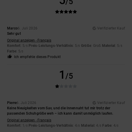
5
/5
Marco
6. Juli 2026
Verifizierter Kauf
Sehr gut
Original anzeigen - Français
Komfort
: 5
Preis-Leistungs-Verhältnis
: 5
Größe
: Groß
Material
: 5
/5
/5
/5
Farbe
: 5
/5
Ich empfehle dieses Produkt
1
/5
Pierre
6. Juli 2026
Verifizierter Kauf
Keine Neuigkeiten vom Sav, und die Innennaht tut mir trotz der
passenden Schuhgröße weh – ich kann damit unmöglich laufen.
Original anzeigen - Français
Komfort
: 1
Preis-Leistungs-Verhältnis
: 4
Material
: 4
Farbe
: 4
/5
/5
/5
/5