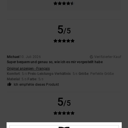
5
/5
Michael
10. Juli 2026
Verifizierter Kauf
Super bequem und genau so, wie ich es mir vorgestellt habe
Original anzeigen - Français
Komfort
: 5
Preis-Leistungs-Verhältnis
: 5
Größe
: Perfekte Größe
/5
/5
Material
: 5
Farbe
: 5
/5
/5
Ich empfehle dieses Produkt
5
/5