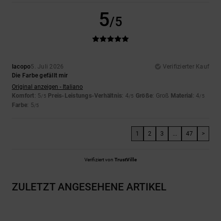
5
/5
Iacopo
5. Juli 2026
Verifizierter Kauf
Die Farbe gefällt mir
Original anzeigen - Italiano
Komfort
: 5
Preis-Leistungs-Verhältnis
: 4
Größe
: Groß
Material
: 4
/5
/5
/5
Farbe
: 5
/5
1
2
3
...
47
>
Verifiziert von
TrustVille
ZULETZT ANGESEHENE ARTIKEL