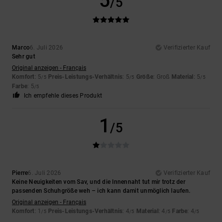
5
/5
Marco
6. Juli 2026
Verifizierter Kauf
Sehr gut
Original anzeigen - Français
Komfort
: 5
Preis-Leistungs-Verhältnis
: 5
Größe
: Groß
Material
: 5
/5
/5
/5
Farbe
: 5
/5
Ich empfehle dieses Produkt
1
/5
Pierre
6. Juli 2026
Verifizierter Kauf
Keine Neuigkeiten vom Sav, und die Innennaht tut mir trotz der
passenden Schuhgröße weh – ich kann damit unmöglich laufen.
Original anzeigen - Français
Komfort
: 1
Preis-Leistungs-Verhältnis
: 4
Material
: 4
Farbe
: 4
/5
/5
/5
/5