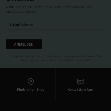
Melde dich an, um immer die neuesten News und exklusive
Angebote zu erhalten.
ANMELDEN
(*) Angebot gültig online für alle, die sich neu angemeldet haben - Alle
Bedingungen findest du in deiner Willkommens-Mail
Finde einen Shop
Kontaktiere Uns