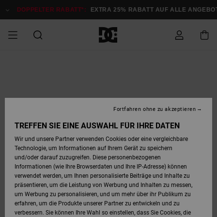
Direkt
zur
DOPPELTER RABATT*:
EXTRA 25% RABATT AUF ALLE ANGEB
Produktinformation
springen
DOPPELTER
SALE MÄNNER
ESSENTIALS
ESSENTIALS
ESSENTIALS
SKATE SHOP
SNOW SHOP FÜR
Auf meine
Schuhe
Schuhe
Sale Schuhe
Stag
Astrix
Neue Kollektio
Neue Kollektio
Caps & Hüte
Chelsea
Pixie
Neue Kollektio
Schneejacken
Court Graffik
Neue Kollektio
Neue Kollektio
Hüte & Caps
Skaterschuhe
Team
Schneejacken
Snowboard Boo
Snowboard Boo
Bestellung
RABATT
MÄNNER
zugreifen
SALE FRAUEN
HIGHLIGHTS
HIGHLIGHTS
SCHUHE
COMMUNITY
Sale Bekleidun
Snow
Sale Bekleidun
Court Graffik
Ducati
Skate
Sweatshirts
Mützen
Court Graffik
Astrix
Sneakers
Snowboardhos
Pure
Skate
T-Shirts
Mützen
Alle ansehen
Snowboardhos
Schneejacken
Snowboardjac
MÄNNER
SNOW SHOP FÜR
Fortfahren ohne zu akzeptieren
Versand
FRAUEN
SALE KINDER
SCHUHE
SCHUHE
BEKLEIDUNG
Accessoires
Sale Accessoi
Lynx
DC Command
Sneakers
T-shirts
Taschen &
Alle ansehen
DC Command
Skate
Alle ansehen
Stag
Babyschuhe
Sweatshirts &
Taschen
Snowboard Boo
Snowboardhos
Snowboardhos
TREFFEN SIE EINE AUSWAHL FÜR IHRE DATEN
FRAUEN
Rucksäcke
Hoodies
Retouren
Wir und unsere Partner verwenden Cookies oder eine vergleichbare
SNOW SHOP FÜR
Technologie, um Informationen auf Ihrem Gerät zu speichern
BEKLEIDUNG
KLEIDUNG
ACCESSOIRES
SALE SNOW
Sale Snow
Pure
Manteca
Sandalen
Hemden
Manteca
Sandalen
Sneakers
Alle ansehen
Winterschuhe
Alle ansehen
Mützen
KINDER
und/oder darauf zuzugreifen. Diese personenbezogenen
KINDER
Alle ansehen
Jacken & Mänt
Informationen (wie Ihre Browserdaten und Ihre IP-Adresse) können
Bezahlung
verwendet werden, um Ihnen personalisierte Beiträge und Inhalte zu
ACCESSOIRES
T-Shirts
Jacken & Mänt
Net
Construct
Winterschuhe
Jeans
Best Sellers
Snowboard Boo
Alle ansehen
Polarfleece &
Alle ansehen
präsentieren, um die Leistung von Werbung und Inhalten zu messen,
SKATE
Hemden
Softshells
um Werbung zu personalisieren, und um mehr über ihr Publikum zu
Geschenkkarte
erfahren, um die Produkte unserer Partner zu entwickeln und zu
Jacken & Mänt
Hoodies &
Alle ansehen
Ascend
Snowboard Boo
Jacken & Mänt
Unisex
verbessern. Sie können Ihre Wahl so einstellen, dass Sie Cookies, die
COURT GRAFFIK
Sweatshirts
Jeans & Hosen
Mützen