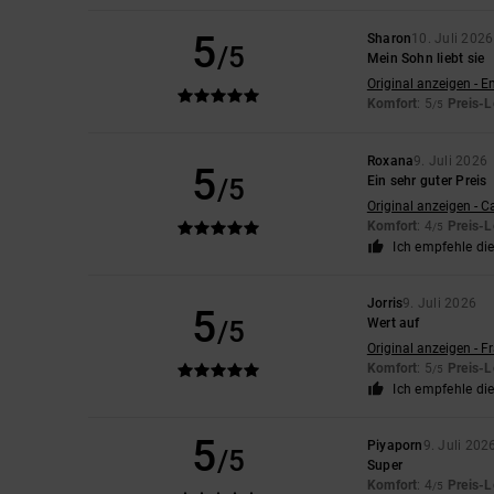
5
Sharon
10. Juli 2026
/5
Mein Sohn liebt sie
Original anzeigen - E
Komfort
: 5
Preis-L
/5
Roxana
9. Juli 2026
5
/5
Ein sehr guter Preis
Original anzeigen - C
Komfort
: 4
Preis-L
/5
Ich empfehle di
Jorris
9. Juli 2026
5
/5
Wert auf
Original anzeigen - F
Komfort
: 5
Preis-L
/5
Ich empfehle di
5
Piyaporn
9. Juli 202
/5
Super
Komfort
: 4
Preis-L
/5