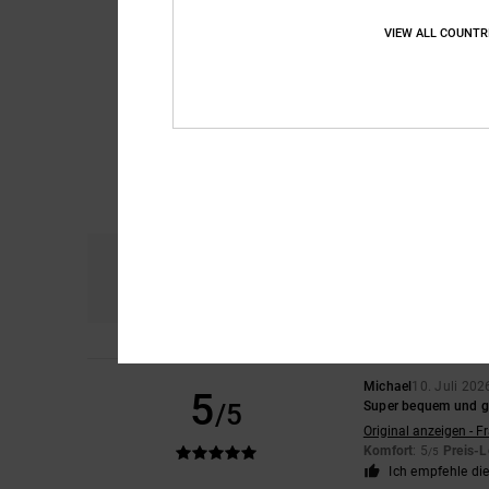
VIEW ALL COUNTR
Komfort
Prei
4.8
Michael
10. Juli 202
5
/5
Super bequem und ge
Original anzeigen - F
Komfort
: 5
Preis-L
/5
Ich empfehle di