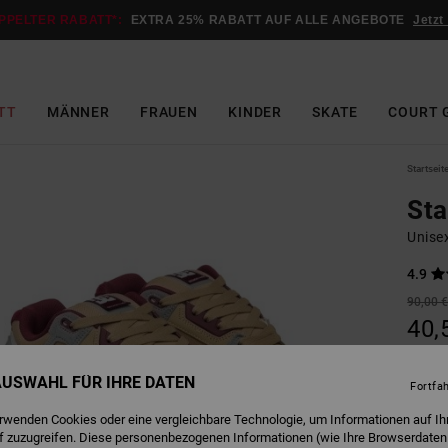
PPELTER RABATT*:
EXTRA 25% RABATT AUF ALLE ANGEBOTE
Jetzt
TT
MÄNNER
FRAUEN
KINDER
SKATE
COURT 
Startseit
St
Unise
4.9
90,00 
40,
SALE
 AUSWAHL FÜR IHRE DATEN
DOPPE
Fortfa
erwenden Cookies oder eine vergleichbare Technologie, um Informationen auf Ih
f zuzugreifen. Diese personenbezogenen Informationen (wie Ihre Browserdaten
T
Farbe