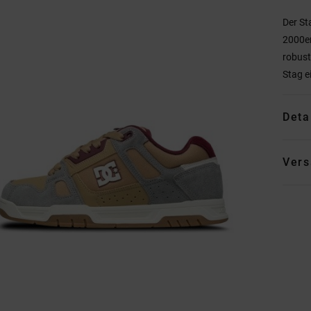
Der St
2000er
robus
Stag e
Deta
Vers