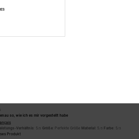
IES
Durchschnittliche Bewertung
4.9
/5
basierend auf
470 verifizierten Bewertungen
seit September 2025
89% unserer Kunden empfehlen dieses Produkt
s-Leistungs-Verhältnis
Größe
Materi
4.7
4.8
Zu klein
Zu groß
6
nau so, wie ich es mir vorgestellt habe
rançais
eistungs-Verhältnis
: 5
Größe
: Perfekte Größe
Material
: 5
Farbe
: 5
/5
/5
/5
eses Produkt