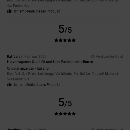
Komfort
: 4
Preis-Leistungs-Verhältnis
: 4
Größe
: Zu klein
Material
:
/5
/5
4
Farbe
: 4
/5
/5
Ich empfehle dieses Produkt
5
/5
Raffaela
3. Februar 2026
Verifizierter Kauf
Hervorragende Qualität und tolle Farbkombinationen
Original anzeigen - Italiano
Komfort
: 5
Preis-Leistungs-Verhältnis
: 5
Größe
: Zu groß
Material
:
/5
/5
5
Farbe
: 5
/5
/5
Ich empfehle dieses Produkt
5
/5