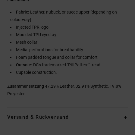
Fabric:
Leather, nubuck, or suede upper [depending on
colourway]
Injected TPR logo
Moulded TPU eyestay
Mesh collar
Medial perforations for breathability
Foam padded tongue and collar for comfort
Outsole:
DC's trademarked "Pill Pattern" tread
Cupsole construction.
Zusammensetzung
47.29% Leather, 32.91% Synthetic, 19.8%
Polyester
Versand & Rückversand