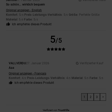
Jennifer
1. Februar 2026
Verifizierter Kauf
So schön... wirklich bequem
Original anzeigen - English
Komfort
: 5
Preis-Leistungs-Verhältnis
: 5
Größe
: Perfekte Größe
/5
/5
Material
: 5
Farbe
: 5
/5
/5
Ich empfehle dieses Produkt
5
/5
VALLVERDU
27. Januar 2026
Verifizierter Kauf
Aaa
Original anzeigen - Français
Komfort
: 4
Preis-Leistungs-Verhältnis
: 4
Material
: 5
Farbe
: 5
/5
/5
/5
/5
Ich empfehle dieses Produkt
1
2
3
>
Verifiziert von
TrustVille