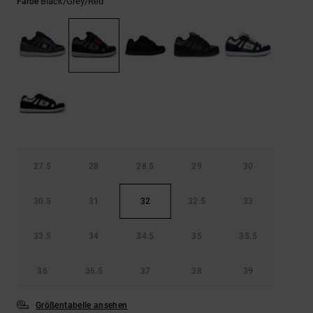
Kontaktformular.
Black/grey/red
Farbe
FAQ
ansehen
27.5
28
28.5
29
30
30.5
31
32
32.5
33
33.5
34
34.5
35
35.5
36
36.5
37
38
39
Größentabelle ansehen