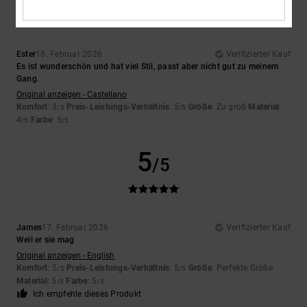
Ester
18. Februar 2026
Verifizierter Kauf
Es ist wunderschön und hat viel Stil, passt aber nicht gut zu meinem
Gang.
Original anzeigen - Castellano
Komfort
: 3
Preis-Leistungs-Verhältnis
: 5
Größe
: Zu groß
Material
:
/5
/5
4
Farbe
: 5
/5
/5
5
/5
James
17. Februar 2026
Verifizierter Kauf
Weil er sie mag
Original anzeigen - English
Komfort
: 5
Preis-Leistungs-Verhältnis
: 5
Größe
: Perfekte Größe
/5
/5
Material
: 5
Farbe
: 5
/5
/5
Ich empfehle dieses Produkt