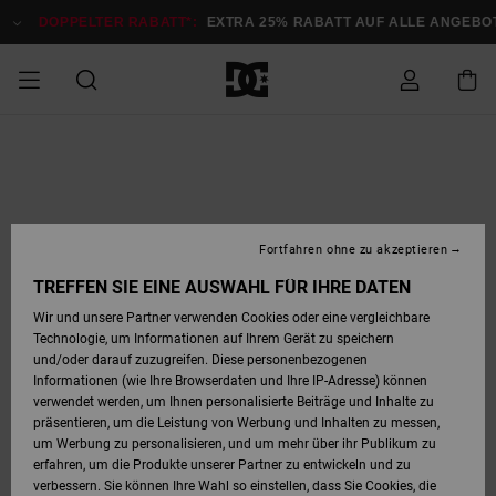
Direkt
zur
DOPPELTER RABATT*:
EXTRA 25% RABATT AUF ALLE ANGEB
Produktinformation
springen
DOPPELTER
SALE MÄNNER
ESSENTIALS
ESSENTIALS
ESSENTIALS
SKATE SHOP
SNOW SHOP FÜR
Auf meine
Schuhe
Schuhe
Sale Schuhe
Stag
Astrix
Neue Kollektio
Neue Kollektio
Caps & Hüte
Chelsea
Pixie
Neue Kollektio
Schneejacken
Court Graffik
Neue Kollektio
Neue Kollektio
Hüte & Caps
Skaterschuhe
Team
Schneejacken
Snowboard Boo
Snowboard Boo
Bestellung
RABATT
MÄNNER
zugreifen
SALE FRAUEN
HIGHLIGHTS
HIGHLIGHTS
SCHUHE
COMMUNITY
Sale Bekleidun
Snow
Sale Bekleidun
Court Graffik
Ducati
Skate
Sweatshirts
Mützen
Court Graffik
Astrix
Sneakers
Snowboardhos
Pure
Skate
T-Shirts
Mützen
Alle ansehen
Snowboardhos
Schneejacken
Snowboardjac
MÄNNER
SNOW SHOP FÜR
Fortfahren ohne zu akzeptieren
Versand
FRAUEN
SALE KINDER
SCHUHE
SCHUHE
BEKLEIDUNG
Accessoires
Sale Accessoi
Lynx
DC Command
Sneakers
T-shirts
Taschen &
Alle ansehen
DC Command
Skate
Alle ansehen
Stag
Babyschuhe
Sweatshirts &
Taschen
Snowboard Boo
Snowboardhos
Snowboardhos
TREFFEN SIE EINE AUSWAHL FÜR IHRE DATEN
FRAUEN
Rucksäcke
Hoodies
Retouren
Wir und unsere Partner verwenden Cookies oder eine vergleichbare
SNOW SHOP FÜR
Technologie, um Informationen auf Ihrem Gerät zu speichern
BEKLEIDUNG
KLEIDUNG
ACCESSOIRES
SALE SNOW
Sale Snow
Pure
Manteca
Sandalen
Hemden
Manteca
Sandalen
Sneakers
Alle ansehen
Winterschuhe
Alle ansehen
Mützen
KINDER
und/oder darauf zuzugreifen. Diese personenbezogenen
KINDER
Alle ansehen
Jacken & Mänt
Informationen (wie Ihre Browserdaten und Ihre IP-Adresse) können
Bezahlung
verwendet werden, um Ihnen personalisierte Beiträge und Inhalte zu
ACCESSOIRES
T-Shirts
Jacken & Mänt
Net
Construct
Winterschuhe
Jeans
Best Sellers
Snowboard Boo
Alle ansehen
Polarfleece &
Alle ansehen
präsentieren, um die Leistung von Werbung und Inhalten zu messen,
SKATE
Hemden
Softshells
um Werbung zu personalisieren, und um mehr über ihr Publikum zu
Geschenkkarte
erfahren, um die Produkte unserer Partner zu entwickeln und zu
Jacken & Mänt
Hoodies &
Alle ansehen
Ascend
Snowboard Boo
Jacken & Mänt
Unisex
verbessern. Sie können Ihre Wahl so einstellen, dass Sie Cookies, die
COURT GRAFFIK
Sweatshirts
Jeans & Hosen
Mützen