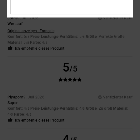
Jorris
9. Juli 2026
Verifizierter Kauf
Wert auf
Original anzeigen - Français
Komfort
: 5
Preis-Leistungs-Verhältnis
: 5
Größe
: Perfekte Größe
/5
/5
Material
: 5
Farbe
: 4
/5
/5
Ich empfehle dieses Produkt
5
/5
Piyaporn
9. Juli 2026
Verifizierter Kauf
Super
Komfort
: 4
Preis-Leistungs-Verhältnis
: 4
Größe
: Zu groß
Material
:
/5
/5
4
Farbe
: 4
/5
/5
Ich empfehle dieses Produkt
4