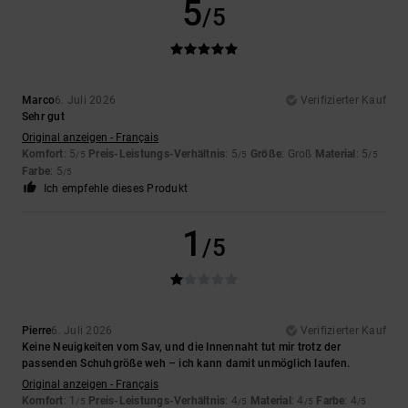
5
/5
Marco
6. Juli 2026
Verifizierter Kauf
Sehr gut
Original anzeigen - Français
Komfort
: 5
Preis-Leistungs-Verhältnis
: 5
Größe
: Groß
Material
: 5
/5
/5
/5
Farbe
: 5
/5
Ich empfehle dieses Produkt
1
/5
Pierre
6. Juli 2026
Verifizierter Kauf
Keine Neuigkeiten vom Sav, und die Innennaht tut mir trotz der
passenden Schuhgröße weh – ich kann damit unmöglich laufen.
Original anzeigen - Français
Komfort
: 1
Preis-Leistungs-Verhältnis
: 4
Material
: 4
Farbe
: 4
/5
/5
/5
/5