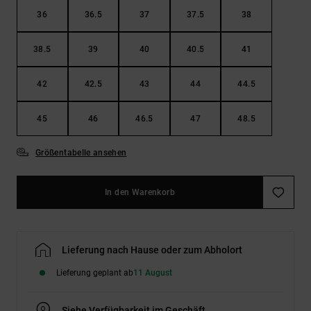
36
36.5
37
37.5
38
38.5
39
40
40.5
41
42
42.5
43
44
44.5
45
46
46.5
47
48.5
Größentabelle ansehen
In den Warenkorb
Lieferung nach Hause oder zum Abholort
Lieferung geplant ab
11 August
Siehe Verfügbarkeit im Geschäft