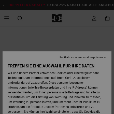
Direkt
zur
DOPPELTER RABATT*:
EXTRA 25% RABATT AUF ALLE ANGEBOTE
J
Produktinformation
springen
DOPPELTER
SALE MÄNNER
ESSENTIALS
ESSENTIALS
ESSENTIALS
SKATE SHOP
SNOW SHOP FÜR
Auf meine
Schuhe
Schuhe
Sale Schuhe
Stag
Astrix
Neue Kollektio
Neue Kollektio
Caps & Hüte
Chelsea
Pixie
Neue Kollektio
Schneejacken
Court Graffik
Neue Kollektio
Neue Kollektio
Hüte & Caps
Skaterschuhe
Team
Schneejacken
Snowboard Boo
Snowboard Boo
Bestellung
RABATT
MÄNNER
zugreifen
SALE FRAUEN
HIGHLIGHTS
HIGHLIGHTS
SCHUHE
COMMUNITY
Sale Bekleidun
Snow
Sale Bekleidun
Court Graffik
Ducati
Skate
Sweatshirts
Mützen
Court Graffik
Astrix
Sneakers
Snowboardhos
Pure
Skate
T-Shirts
Mützen
Alle ansehen
Snowboardhos
Schneejacken
Snowboardjac
MÄNNER
SNOW SHOP FÜR
Fortfahren ohne zu akzeptieren
Versand
FRAUEN
SALE KINDER
SCHUHE
SCHUHE
BEKLEIDUNG
Accessoires
Sale Accessoi
Lynx
DC Command
Sneakers
T-shirts
Taschen &
Alle ansehen
DC Command
Skate
Alle ansehen
Stag
Babyschuhe
Sweatshirts &
Taschen
Snowboard Boo
Snowboardhos
Snowboardhos
TREFFEN SIE EINE AUSWAHL FÜR IHRE DATEN
FRAUEN
Rucksäcke
Hoodies
Retouren
Wir und unsere Partner verwenden Cookies oder eine vergleichbare
SNOW SHOP FÜR
Technologie, um Informationen auf Ihrem Gerät zu speichern
BEKLEIDUNG
KLEIDUNG
ACCESSOIRES
SALE SNOW
Sale Snow
Pure
Manteca
Sandalen
Hemden
Manteca
Sandalen
Sneakers
Alle ansehen
Winterschuhe
Alle ansehen
Mützen
KINDER
und/oder darauf zuzugreifen. Diese personenbezogenen
KINDER
Alle ansehen
Jacken & Mänt
Informationen (wie Ihre Browserdaten und Ihre IP-Adresse) können
Bezahlung
verwendet werden, um Ihnen personalisierte Beiträge und Inhalte zu
ACCESSOIRES
T-Shirts
Jacken & Mänt
Net
Construct
Winterschuhe
Jeans
Best Sellers
Snowboard Boo
Alle ansehen
Polarfleece &
Alle ansehen
präsentieren, um die Leistung von Werbung und Inhalten zu messen,
SKATE
Hemden
Softshells
um Werbung zu personalisieren, und um mehr über ihr Publikum zu
Geschenkkarte
erfahren, um die Produkte unserer Partner zu entwickeln und zu
Jacken & Mänt
Hoodies &
Alle ansehen
Ascend
Snowboard Boo
Jacken & Mänt
Unisex
verbessern. Sie können Ihre Wahl so einstellen, dass Sie Cookies, die
COURT GRAFFIK
Sweatshirts
Jeans & Hosen
Mützen