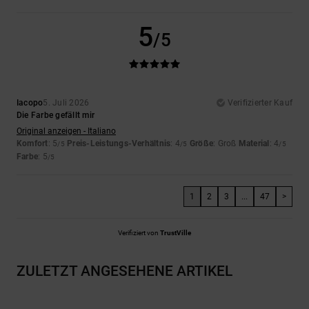
5
/5
Iacopo
5. Juli 2026
Verifizierter Kauf
Die Farbe gefällt mir
Original anzeigen - Italiano
Komfort
: 5
Preis-Leistungs-Verhältnis
: 4
Größe
: Groß
Material
: 4
/5
/5
/5
Farbe
: 5
/5
1
2
3
...
47
>
Verifiziert von
TrustVille
ZULETZT ANGESEHENE ARTIKEL