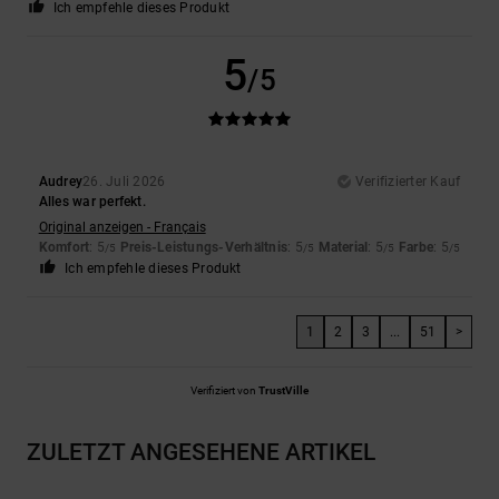
Ich empfehle dieses Produkt
5
/5
Audrey
26. Juli 2026
Verifizierter Kauf
Alles war perfekt.
Original anzeigen - Français
Komfort
: 5
Preis-Leistungs-Verhältnis
: 5
Material
: 5
Farbe
: 5
/5
/5
/5
/5
Ich empfehle dieses Produkt
1
2
3
...
51
>
Verifiziert von
TrustVille
ZULETZT ANGESEHENE ARTIKEL