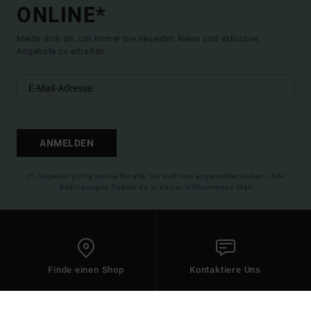
ONLINE*
Melde dich an, um immer die neuesten News und exklusive
Angebote zu erhalten.
ANMELDEN
(*) Angebot gültig online für alle, die sich neu angemeldet haben - Alle
Bedingungen findest du in deiner Willkommens-Mail
Finde einen Shop
Kontaktiere Uns