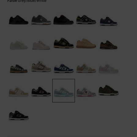
Kontaktformular.
Grey/blue/white
Farbe
FAQ
ansehen