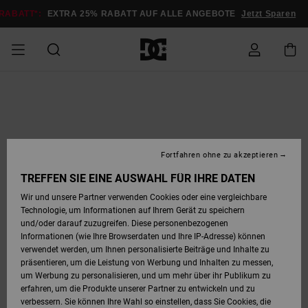
Direkt
zur
DOPPELTER RABATT*:
EXTRA 25% RABATT AUF ALLE ANGEB
Produktinformation
springen
DOPPELTER
SALE MÄNNER
ESSENTIALS
ESSENTIALS
ESSENTIALS
SKATE SHOP
SNOW SHOP FÜR
Auf meine
Schuhe
Schuhe
Sale Schuhe
Stag
Astrix
Neue Kollektio
Neue Kollektio
Caps & Hüte
Chelsea
Pixie
Neue Kollektio
Schneejacken
Court Graffik
Neue Kollektio
Neue Kollektio
Hüte & Caps
Skaterschuhe
Team
Schneejacken
Snowboard Boo
Snowboard Boo
Bestellung
RABATT
MÄNNER
zugreifen
SALE FRAUEN
HIGHLIGHTS
HIGHLIGHTS
SCHUHE
COMMUNITY
Sale Bekleidun
Snow
Sale Bekleidun
Court Graffik
Ducati
Skate
Sweatshirts
Mützen
Court Graffik
Astrix
Sneakers
Snowboardhos
Pure
Skate
T-Shirts
Mützen
Alle ansehen
Snowboardhos
Schneejacken
Snowboardjac
MÄNNER
SNOW SHOP FÜR
Fortfahren ohne zu akzeptieren
Versand
FRAUEN
SALE KINDER
SCHUHE
SCHUHE
BEKLEIDUNG
Accessoires
Sale Accessoi
Lynx
DC Command
Sneakers
T-shirts
Taschen &
Alle ansehen
DC Command
Skate
Alle ansehen
Stag
Babyschuhe
Sweatshirts &
Taschen
Snowboard Boo
Snowboardhos
Snowboardhos
TREFFEN SIE EINE AUSWAHL FÜR IHRE DATEN
FRAUEN
Rucksäcke
Hoodies
Retouren
Wir und unsere Partner verwenden Cookies oder eine vergleichbare
SNOW SHOP FÜR
Technologie, um Informationen auf Ihrem Gerät zu speichern
BEKLEIDUNG
KLEIDUNG
ACCESSOIRES
SALE SNOW
Sale Snow
Pure
Manteca
Sandalen
Hemden
Manteca
Sandalen
Sneakers
Alle ansehen
Winterschuhe
Alle ansehen
Mützen
KINDER
und/oder darauf zuzugreifen. Diese personenbezogenen
KINDER
Alle ansehen
Jacken & Mänt
Informationen (wie Ihre Browserdaten und Ihre IP-Adresse) können
Bezahlung
verwendet werden, um Ihnen personalisierte Beiträge und Inhalte zu
ACCESSOIRES
T-Shirts
Jacken & Mänt
Net
Construct
Winterschuhe
Jeans
Best Sellers
Snowboard Boo
Alle ansehen
Polarfleece &
Alle ansehen
präsentieren, um die Leistung von Werbung und Inhalten zu messen,
SKATE
Hemden
Softshells
um Werbung zu personalisieren, und um mehr über ihr Publikum zu
Geschenkkarte
erfahren, um die Produkte unserer Partner zu entwickeln und zu
Jacken & Mänt
Hoodies &
Alle ansehen
Ascend
Snowboard Boo
Jacken & Mänt
Unisex
verbessern. Sie können Ihre Wahl so einstellen, dass Sie Cookies, die
COURT GRAFFIK
Sweatshirts
Jeans & Hosen
Mützen