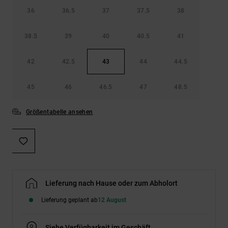
36
36.5
37
37.5
38
38.5
39
40
40.5
41
42
42.5
43
44
44.5
45
46
46.5
47
48.5
Größentabelle ansehen
Lieferung nach Hause oder zum Abholort
Lieferung geplant ab
12 August
Siehe Verfügbarkeit im Geschäft