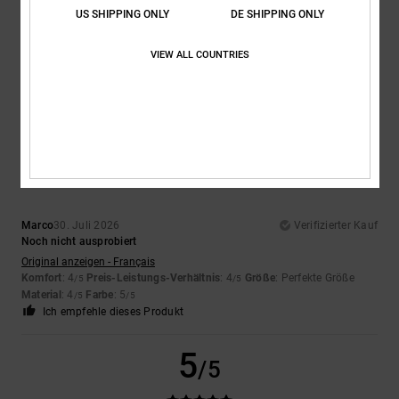
US SHIPPING ONLY
DE SHIPPING ONLY
Robin
30. Juli 2026
Verifizierter Kauf
Original anzeigen - Deutsch
Komfort
: 5
Preis-Leistungs-Verhältnis
: 5
Größe
: Perfekte Größe
/5
/5
VIEW ALL COUNTRIES
Material
: 5
Farbe
: 5
/5
/5
Ich empfehle dieses Produkt
4
/5
Marco
30. Juli 2026
Verifizierter Kauf
Noch nicht ausprobiert
Original anzeigen - Français
Komfort
: 4
Preis-Leistungs-Verhältnis
: 4
Größe
: Perfekte Größe
/5
/5
Material
: 4
Farbe
: 5
/5
/5
Ich empfehle dieses Produkt
5
/5