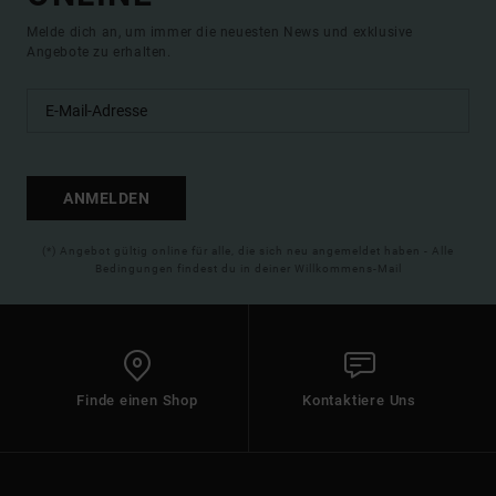
Melde dich an, um immer die neuesten News und exklusive
Angebote zu erhalten.
ANMELDEN
(*) Angebot gültig online für alle, die sich neu angemeldet haben - Alle
Bedingungen findest du in deiner Willkommens-Mail
Finde einen Shop
Kontaktiere Uns