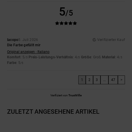
5
/5
Iacopo
5. Juli 2026
Verifizierter Kauf
Die Farbe gefällt mir
Original anzeigen - Italiano
Komfort
: 5
Preis-Leistungs-Verhältnis
: 4
Größe
: Groß
Material
: 4
/5
/5
/5
Farbe
: 5
/5
1
2
3
...
47
>
Verifiziert von
TrustVille
ZULETZT ANGESEHENE ARTIKEL