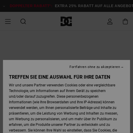
Direkt
zur
DOPPELTER RABATT*:
EXTRA 25% RABATT AUF ALLE ANGEB
Produktinformation
springen
DOPPELTER
SALE MÄNNER
ESSENTIALS
ESSENTIALS
ESSENTIALS
SKATE SHOP
SNOW SHOP FÜR
Auf meine
Schuhe
Schuhe
Sale Schuhe
Stag
Astrix
Neue Kollektio
Neue Kollektio
Caps & Hüte
Chelsea
Pixie
Neue Kollektio
Schneejacken
Court Graffik
Neue Kollektio
Neue Kollektio
Hüte & Caps
Skaterschuhe
Team
Schneejacken
Snowboard Boo
Snowboard Boo
Bestellung
RABATT
MÄNNER
zugreifen
SALE FRAUEN
HIGHLIGHTS
HIGHLIGHTS
SCHUHE
COMMUNITY
Sale Bekleidun
Snow
Sale Bekleidun
Court Graffik
Ducati
Skate
Sweatshirts
Mützen
Court Graffik
Astrix
Sneakers
Snowboardhos
Pure
Skate
T-Shirts
Mützen
Alle ansehen
Snowboardhos
Schneejacken
Snowboardjac
MÄNNER
SNOW SHOP FÜR
Fortfahren ohne zu akzeptieren
Versand
FRAUEN
SALE KINDER
SCHUHE
SCHUHE
BEKLEIDUNG
Accessoires
Sale Accessoi
Lynx
DC Command
Sneakers
T-shirts
Taschen &
Alle ansehen
DC Command
Skate
Alle ansehen
Stag
Babyschuhe
Sweatshirts &
Taschen
Snowboard Boo
Snowboardhos
Snowboardhos
TREFFEN SIE EINE AUSWAHL FÜR IHRE DATEN
FRAUEN
Rucksäcke
Hoodies
Retouren
Wir und unsere Partner verwenden Cookies oder eine vergleichbare
SNOW SHOP FÜR
Technologie, um Informationen auf Ihrem Gerät zu speichern
BEKLEIDUNG
KLEIDUNG
ACCESSOIRES
SALE SNOW
Sale Snow
Pure
Manteca
Sandalen
Hemden
Manteca
Sandalen
Sneakers
Alle ansehen
Winterschuhe
Alle ansehen
Mützen
KINDER
und/oder darauf zuzugreifen. Diese personenbezogenen
KINDER
Alle ansehen
Jacken & Mänt
Informationen (wie Ihre Browserdaten und Ihre IP-Adresse) können
Bezahlung
verwendet werden, um Ihnen personalisierte Beiträge und Inhalte zu
ACCESSOIRES
T-Shirts
Jacken & Mänt
Net
Construct
Winterschuhe
Jeans
Best Sellers
Snowboard Boo
Alle ansehen
Polarfleece &
Alle ansehen
präsentieren, um die Leistung von Werbung und Inhalten zu messen,
SKATE
Hemden
Softshells
um Werbung zu personalisieren, und um mehr über ihr Publikum zu
Geschenkkarte
erfahren, um die Produkte unserer Partner zu entwickeln und zu
Jacken & Mänt
Hoodies &
Alle ansehen
Ascend
Snowboard Boo
Jacken & Mänt
Unisex
verbessern. Sie können Ihre Wahl so einstellen, dass Sie Cookies, die
COURT GRAFFIK
Sweatshirts
Jeans & Hosen
Mützen