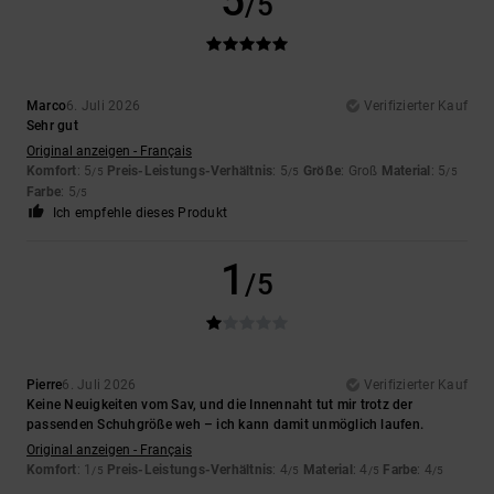
5
/5
Marco
6. Juli 2026
Verifizierter Kauf
Sehr gut
Original anzeigen - Français
Komfort
: 5
Preis-Leistungs-Verhältnis
: 5
Größe
: Groß
Material
: 5
/5
/5
/5
Farbe
: 5
/5
Ich empfehle dieses Produkt
1
/5
Pierre
6. Juli 2026
Verifizierter Kauf
Keine Neuigkeiten vom Sav, und die Innennaht tut mir trotz der
passenden Schuhgröße weh – ich kann damit unmöglich laufen.
Original anzeigen - Français
Komfort
: 1
Preis-Leistungs-Verhältnis
: 4
Material
: 4
Farbe
: 4
/5
/5
/5
/5