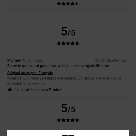
5
/5
Michael
10. Juli 2026
Verifizierter Kauf
Super bequem und genau so, wie ich es mir vorgestellt habe
Original anzeigen - Français
Komfort
: 5
Preis-Leistungs-Verhältnis
: 5
Größe
: Perfekte Größe
/5
/5
Material
: 5
Farbe
: 5
/5
/5
Ich empfehle dieses Produkt
5
/5