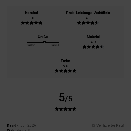
Komfort
Preis-Leistungs-Verhältnis
5.0
4.8
Größe
Material
4.9
Zu klein
Zu groß
Farbe
5.0
5
/5
David
7. Juli 2026
Verifizierter Kauf
Wahnsinn, dih