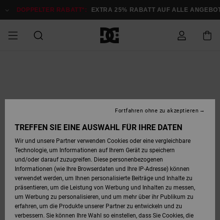
Direkt
zur
DOPPELTER RABATT*:
EXTRA 25% RABATT AUF ALLE ANGEBOTE
Produktinformation
springen
DOPPELTER
SALE MÄNNER
ESSENTIALS
ESSENTIALS
ESSENTIALS
SKATE SHOP
SNOW SHOP FÜR
Auf meine
Schuhe
Schuhe
Sale Schuhe
Stag
Astrix
Neue Kollektio
Neue Kollektio
Caps & Hüte
Chelsea
Pixie
Neue Kollektio
Schneejacken
Court Graffik
Neue Kollektio
Neue Kollektio
Hüte & Caps
Skaterschuhe
Team
Schneejacken
Snowboard Boo
Snowboard Boo
Bestellung
RABATT
MÄNNER
zugreifen
SALE FRAUEN
HIGHLIGHTS
HIGHLIGHTS
SCHUHE
COMMUNITY
Sale Bekleidun
Snow
Sale Bekleidun
Court Graffik
Ducati
Skate
Sweatshirts
Mützen
Court Graffik
Astrix
Sneakers
Snowboardhos
Pure
Skate
T-Shirts
Mützen
Alle ansehen
Snowboardhos
Schneejacken
Snowboardjac
MÄNNER
SNOW SHOP FÜR
Fortfahren ohne zu akzeptieren
Versand
FRAUEN
SALE KINDER
SCHUHE
SCHUHE
BEKLEIDUNG
Accessoires
Sale Accessoi
Lynx
DC Command
Sneakers
T-shirts
Taschen &
Alle ansehen
DC Command
Skate
Alle ansehen
Stag
Babyschuhe
Sweatshirts &
Taschen
Snowboard Boo
Snowboardhos
Snowboardhos
TREFFEN SIE EINE AUSWAHL FÜR IHRE DATEN
FRAUEN
Rucksäcke
Hoodies
Retouren
Wir und unsere Partner verwenden Cookies oder eine vergleichbare
SNOW SHOP FÜR
Technologie, um Informationen auf Ihrem Gerät zu speichern
BEKLEIDUNG
KLEIDUNG
ACCESSOIRES
SALE SNOW
Sale Snow
Pure
Manteca
Sandalen
Hemden
Manteca
Sandalen
Sneakers
Alle ansehen
Winterschuhe
Alle ansehen
Mützen
KINDER
und/oder darauf zuzugreifen. Diese personenbezogenen
KINDER
Alle ansehen
Jacken & Mänt
Informationen (wie Ihre Browserdaten und Ihre IP-Adresse) können
Bezahlung
verwendet werden, um Ihnen personalisierte Beiträge und Inhalte zu
ACCESSOIRES
T-Shirts
Jacken & Mänt
Net
Construct
Winterschuhe
Jeans
Best Sellers
Snowboard Boo
Alle ansehen
Polarfleece &
Alle ansehen
präsentieren, um die Leistung von Werbung und Inhalten zu messen,
SKATE
Hemden
Softshells
um Werbung zu personalisieren, und um mehr über ihr Publikum zu
Geschenkkarte
erfahren, um die Produkte unserer Partner zu entwickeln und zu
Jacken & Mänt
Hoodies &
Alle ansehen
Ascend
Snowboard Boo
Jacken & Mänt
Unisex
verbessern. Sie können Ihre Wahl so einstellen, dass Sie Cookies, die
COURT GRAFFIK
Sweatshirts
Jeans & Hosen
Mützen