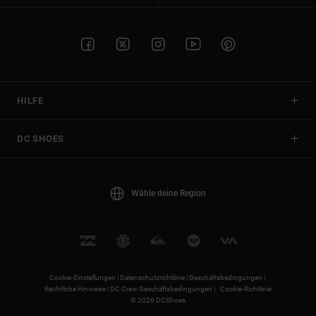
HILFE
DC SHOES
Wähle deine Region
Cookie-Einstellungen |
Datenschutzrichtlinie |
Geschäftsbedingungen |
Rechtliche Hinweise |
DC Crew Geschäftsbedingungen |
Cookie-Richtlinie
© 2026 DCShoes