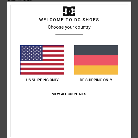
Original anzeigen - English
Komfort
: 5
Preis-Leistungs-Verhältnis
: 5
Größe
: Groß
Material
: 5
/5
/5
/5
Farbe
: 5
/5
WELCOME TO DC SHOES
Ich empfehle dieses Produkt
Choose your country
5
/5
CARL
5. Juni 2026
Verifizierter Kauf
Ich bin begeistert von den Produkten von DCSHOES! Die
US SHIPPING ONLY
DE SHIPPING ONLY
Sonderangebote finde ich interessant!
Original anzeigen - Français
VIEW ALL COUNTRIES
Komfort
: 5
Preis-Leistungs-Verhältnis
: 5
Größe
: Perfekte Größe
/5
/5
Material
: 5
Farbe
: 5
/5
/5
Ich empfehle dieses Produkt
5
/5