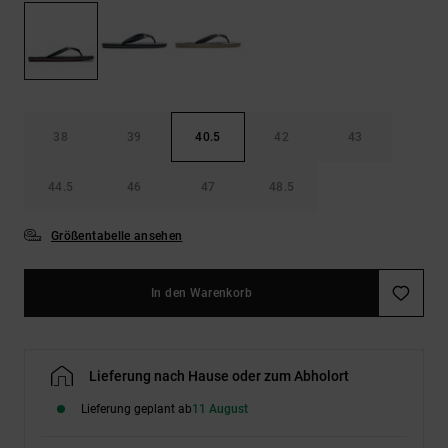
Kontaktformular.
FAQ
ansehen
38
39
40.5
42
43
44.5
46
47
48.5
Größentabelle ansehen
In den Warenkorb
Lieferung nach Hause oder zum Abholort
Lieferung geplant ab
11 August