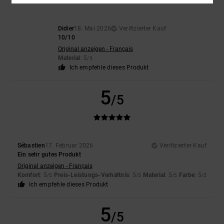
Didier
18. Mai 2026
Verifizierter Kauf
10/10
Original anzeigen - Français
Material
: 5
/5
Ich empfehle dieses Produkt
5
/5
Sébastien
17. Februar 2026
Verifizierter Kauf
Ein sehr gutes Produkt
Original anzeigen - Français
Komfort
: 5
Preis-Leistungs-Verhältnis
: 5
Material
: 5
Farbe
: 5
/5
/5
/5
/5
Ich empfehle dieses Produkt
5
/5