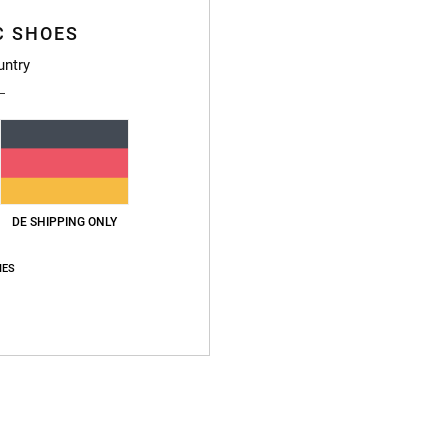
Baumw
C SHOES
untry
Vers
DE SHIPPING ONLY
Durchschnittliche Bewertung
IES
4.7
/5
basierend auf
3 verifizierten Bewertungen
seit Oktober 2025
100% unserer Kunden empfehlen dieses Produkt