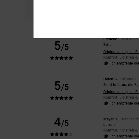
Komfort
Prei
4.7
Frederic
5. Mai 2026
5
/5
Bitte
Original anzeigen - F
Komfort
: 5
Preis-L
/5
Ich empfehle di
Helen
24. Oktober 2
5
/5
Sieht toll aus, die F
Original anzeigen - E
Komfort
: 5
Preis-L
/5
Ich empfehle di
4
Meyer
16. Oktober 2
/5
darum
Komfort
: 4
Preis-L
/5
Ich empfehle di