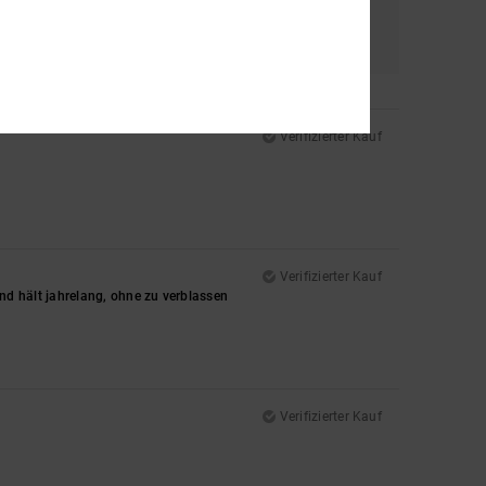
al
Farbe
4.7
Verifizierter Kauf
Verifizierter Kauf
 und hält jahrelang, ohne zu verblassen
Verifizierter Kauf