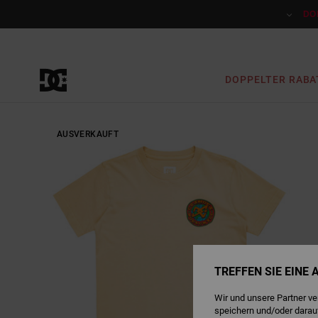
Direkt
zur
DO
Produktinformation
springen
DOPPELTER RABA
AUSVERKAUFT
TREFFEN SIE EINE
Wir und unsere Partner v
speichern und/oder darau