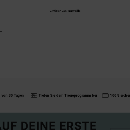
Verifiziert von
TrustVille
L
b von 30 Tagen
Treten Sie dem Treueprogramm bei
100% siche
UF DEINE ERSTE