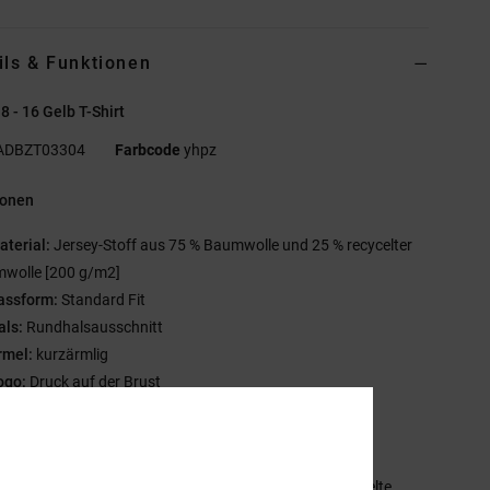
ils & Funktionen
8 - 16 Gelb T-Shirt
ADBZT03304
Farbcode
yhpz
ionen
aterial:
Jersey-Stoff aus 75 % Baumwolle und 25 % recycelter
wolle [200 g/m2]
assform:
Standard Fit
als:
Rundhalsausschnitt
rmel:
kurzärmlig
ogo:
Druck auf der Brust
iebdrucketikett im Nacken
ertikales Label am Saum
mmensetzung
[Hauptstoff] 75 % Baumwolle, 25 % recycelte