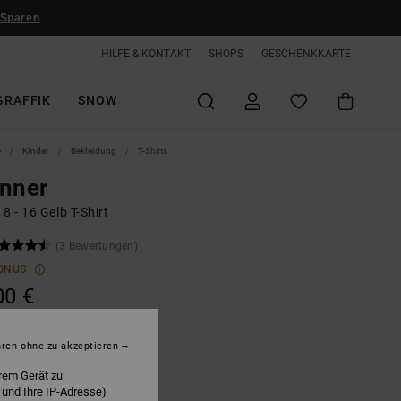
 Sparen
HILFE & KONTAKT
SHOPS
GESCHENKKARTE
GRAFFIK
SNOW
e
Kinder
Bekleidung
T-Shirts
nner
8 - 16 Gelb T-Shirt
(3 Bewertungen)
ONUS
00 €
LTER RABATT EXTRA 25 %
hren ohne zu akzeptieren
rem Gerät zu
attan Acid Wash
 und Ihre IP-Adresse)