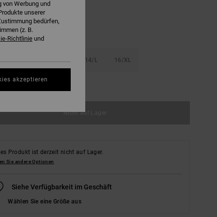
ng von Werbung und
Produkte unserer
r Zustimmung bedürfen,
immen (z. B.
e-Richtlinie
und
S
10/S
12/M
14/L
16/XL
kies akzeptieren
ößentabelle ansehen
Nicht auf Lager
es Produkt ist derzeit nicht auf Lager.
en Sie andere Optionen
Siehe Verfügbarkeit im Geschäft
Wählen Sie eine Größe aus