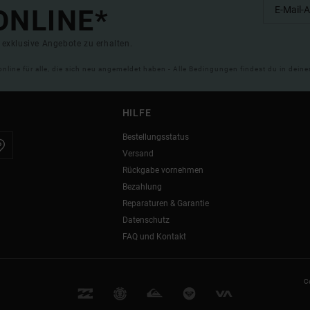
ONLINE*
exklusive Angebote zu erhalten.
online für alle, die sich neu angemeldet haben - Alle Bedingungen findest du in dei
HILFE
Bestellungsstatus
Versand
Rückgabe vornehmen
Bezahlung
Reparaturen & Garantie
Datenschutz
FAQ und Kontakt
C