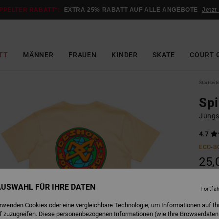
PPELTER RABATT*:
EXTRA 25% RABATT AUF ALLE ANGEBOTE
Jetzt
TT
MÄNNER
FRAUEN
KINDER
SKATE
COURT 
Startseit
Spi
Jungs 
4.7
ECO-B
25,
DOPPE
 AUSWAHL FÜR IHRE DATEN
Fortfa
erwenden Cookies oder eine vergleichbare Technologie, um Informationen auf Ih
R
Farbe
f zuzugreifen. Diese personenbezogenen Informationen (wie Ihre Browserdaten