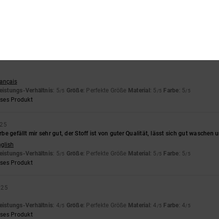
s-Leistungs-Verhältnis
Größe
Materi
4.7
4.7
Zu klein
Zu groß
rançais
eistungs-Verhältnis
: 5
Größe
: Perfekte Größe
Material
: 5
Farbe
: 5
/5
/5
/5
eses Produkt
025
arbe gefällt mir sehr gut, der Stoff ist von guter Qualität, lässt sich gut waschen
nglish
eistungs-Verhältnis
: 5
Größe
: Perfekte Größe
Material
: 5
Farbe
: 5
/5
/5
/5
eses Produkt
025
eistungs-Verhältnis
: 4
Größe
: Perfekte Größe
Material
: 4
Farbe
: 4
/5
/5
/5
eses Produkt