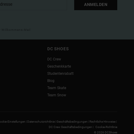
ANMELDEN
ner Willkommens-Mail
DC SHOES
DC Crew
Geschenkkarte
Studentenrabatt
Blog
Team Skate
Team Snow
ookie-Einstellungen |
Datenschutzrichtlinie |
Geschäftsbedingungen |
Rechtliche Hinweise |
DC Crew Geschäftsbedingungen |
Cookie-Richtlinie
© 2026 DCShoes