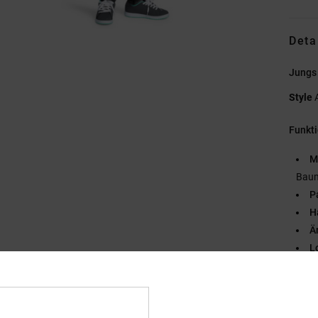
Deta
Jungs 
Style
Funkt
M
Baum
P
H
Ä
L
S
V
Zusa