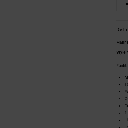
Deta
Männe
Style
Funkt
M
T
F
G
C
1
E
F