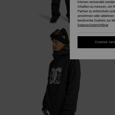
können verwendet werden,
Inhalten zu messen, um W
Partner zu entwickeln und
annehmen oder ablehnen o
bestimmte Cookies zur Me
Datenschutzrichtlinie
Cookies ver