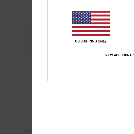
Komfort
Prei
5.0
US SHIPPING ONLY
VIEW ALL COUNTR
2
Stefano
19. März 20
/5
Verschlechterung der
Original anzeigen - It
Material
: 2
/5
Gian
19. Februar 20
5
/5
Eine tolle Jacke
Original anzeigen - It
Komfort
: 5
Preis-L
/5
Ich empfehle di