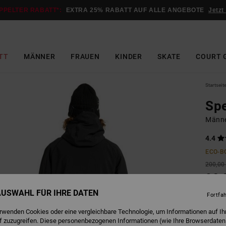
PPELTER RABATT*:
EXTRA 25% RABATT AUF ALLE ANGEBOTE
Jetzt
TT
MÄNNER
FRAUEN
KINDER
SKATE
COURT 
Startseit
Sp
Männe
4.4
ECO-B
200,00
90,
 AUSWAHL FÜR IHRE DATEN
SALE
Fortfa
DOPPE
erwenden Cookies oder eine vergleichbare Technologie, um Informationen auf Ih
f zuzugreifen. Diese personenbezogenen Informationen (wie Ihre Browserdaten