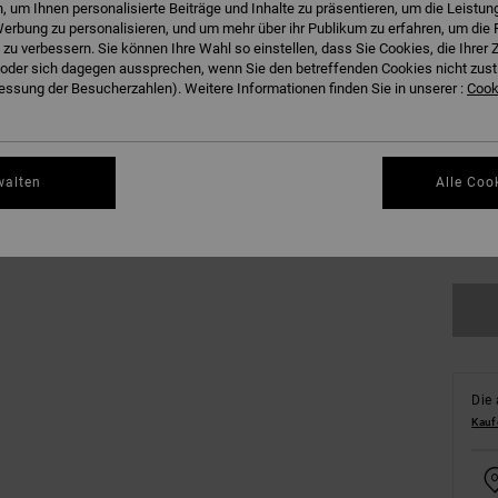
 um Ihnen personalisierte Beiträge und Inhalte zu präsentieren, um die Leistu
B
Farbe
erbung zu personalisieren, und um mehr über ihr Publikum zu erfahren, um die 
 zu verbessern. Sie können Ihre Wahl so einstellen, dass Sie Cookies, die Ihre
der sich dagegen aussprechen, wenn Sie den betreffenden Cookies nicht zust
ssung der Besucherzahlen). Weitere Informationen finden Sie in unserer :
Cooki
walten
Alle Coo
S
Gr
Die 
Kauf