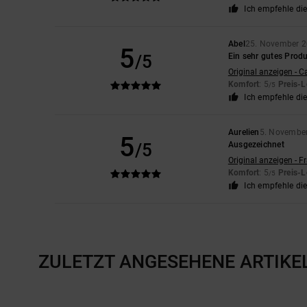
Ich empfehle di
Abel
25. November 
5
/5
Ein sehr gutes Prod
Original anzeigen - C
Komfort
: 5
Preis-L
/5
Ich empfehle di
Aurelien
5. Novembe
5
/5
Ausgezeichnet
Original anzeigen - F
Komfort
: 5
Preis-L
/5
Ich empfehle di
ZULETZT ANGESEHENE ARTIKE