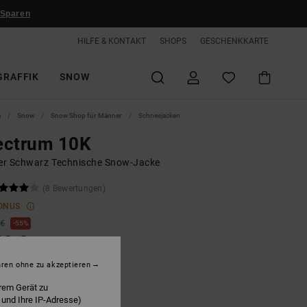
 Sparen
HILFE & KONTAKT
SHOPS
GESCHENKKARTE
GRAFFIK
SNOW
e
Snow
Snow Shop für Männer
Schneejacken
ectrum 10K
r Schwarz Technische Snow-Jacke
(8 Bewertungen)
ONUS
 €
55%
00 €
hren ohne zu akzeptieren
LTER RABATT EXTRA 25 %
rem Gerät zu
 und Ihre IP-Adresse)