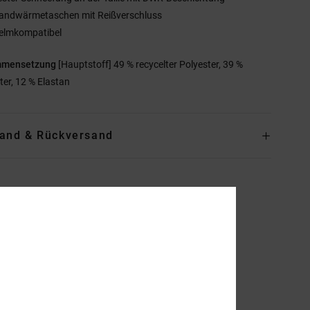
andwärmetaschen mit Reißverschluss
elmkompatibel
mmensetzung
[Hauptstoff] 49 % recycelter Polyester, 39 %
ter, 12 % Elastan
and & Rückversand