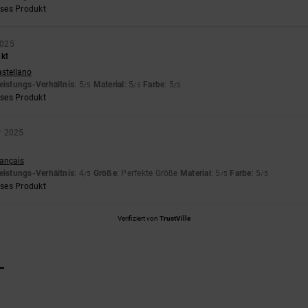
eses Produkt
2025
ukt
astellano
eistungs-Verhältnis
: 5
Material
: 5
Farbe
: 5
/5
/5
/5
eses Produkt
r 2025
rançais
eistungs-Verhältnis
: 4
Größe
: Perfekte Größe
Material
: 5
Farbe
: 5
/5
/5
/5
eses Produkt
Verifiziert von
TrustVille
L