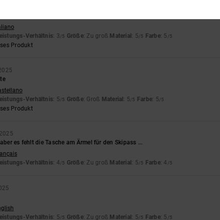
26
 machen
aliano
eistungs-Verhältnis
: 3
Größe
: Zu groß
Material
: 5
Farbe
: 5
/5
/5
/5
eses Produkt
2025
te
astellano
eistungs-Verhältnis
: 5
Größe
: Groß
Material
: 5
Farbe
: 5
/5
/5
/5
eses Produkt
 2025
aber es fehlt die Tasche am Ärmel für den Skipass ...
rançais
eistungs-Verhältnis
: 4
Größe
: Zu groß
Material
: 5
Farbe
: 4
/5
/5
/5
025
nglish
eistungs-Verhältnis
: 5
Größe
: Zu groß
Material
: 5
Farbe
: 5
/5
/5
/5