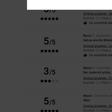
Valerio
7. Januar 20
5
/5
Um ein Geschenk zu
Original anzeigen - It
Komfort
: 5
Preis-L
/5
Ich empfehle di
Rocio
27. Dezember 
5
/5
Genau wie die Websi
Original anzeigen - C
Komfort
: 5
Preis-L
/5
Ich empfehle di
3
Mona
12. Dezember
/5
Die Jacke ist schön, 
Original anzeigen - F
Komfort
: 5
Preis-L
/5
Maya
4. Dezember 2
5
/5
Okay
Original anzeigen - E
Komfort
: 5
Preis-L
/5