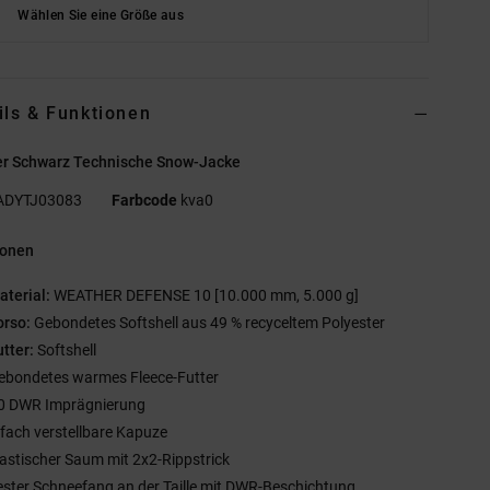
Wählen Sie eine Größe aus
ils & Funktionen
r Schwarz Technische Snow-Jacke
ADYTJ03083
Farbcode
kva0
ionen
aterial:
WEATHER DEFENSE 10 [10.000 mm, 5.000 g]
orso:
Gebondetes Softshell aus 49 % recyceltem Polyester
utter:
Softshell
ebondetes warmes Fleece-Futter
0 DWR Imprägnierung
-fach verstellbare Kapuze
lastischer Saum mit 2x2-Rippstrick
ester Schneefang an der Taille mit DWR-Beschichtung