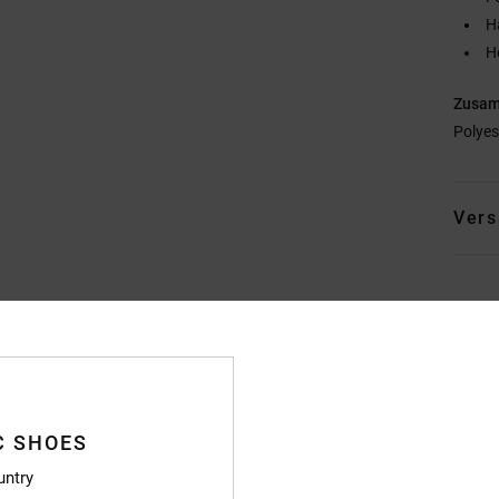
H
H
Zusa
Polyes
Vers
Durchschnittliche Bewertung
4.4
C SHOES
/5
untry