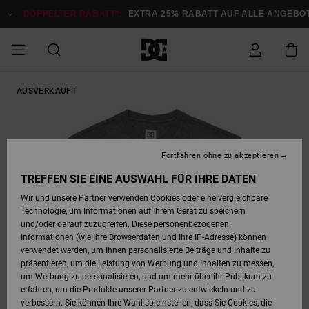
Direkt
zur
DOPPELTER RABATT*:
EXTRA 25% RABATT AUF ALLE ANGEBOTE
Produktinformation
springen
DOPPELTER
AUSVERKAUFT
SALE MÄNNER
ESSENTIALS
ESSENTIALS
ESSENTIALS
SKATE SHOP
SNOW SHOP FÜR
Auf meine
Schuhe
Schuhe
Sale Schuhe
Stag
Astrix
Neue Kollektio
Neue Kollektio
Caps & Hüte
Chelsea
Pixie
Neue Kollektio
Schneejacken
Court Graffik
Neue Kollektio
Neue Kollektio
Hüte & Caps
Skaterschuhe
Team
Schneejacken
Snowboard Boo
Snowboard Boo
Bestellung
RABATT
MÄNNER
zugreifen
SALE FRAUEN
HIGHLIGHTS
HIGHLIGHTS
SCHUHE
COMMUNITY
Sale Bekleidun
Snow
Sale Bekleidun
Court Graffik
Ducati
Skate
Sweatshirts
Mützen
Court Graffik
Astrix
Sneakers
Snowboardhos
Pure
Skate
T-Shirts
Mützen
Alle ansehen
Snowboardhos
Schneejacken
Snowboardjac
MÄNNER
SNOW SHOP FÜR
Fortfahren ohne zu akzeptieren
Versand
FRAUEN
SALE KINDER
SCHUHE
SCHUHE
BEKLEIDUNG
Accessoires
Sale Accessoi
Lynx
DC Command
Sneakers
T-shirts
Taschen &
Alle ansehen
DC Command
Skate
Alle ansehen
Stag
Babyschuhe
Sweatshirts &
Taschen
Snowboard Boo
Snowboardhos
Snowboardhos
TREFFEN SIE EINE AUSWAHL FÜR IHRE DATEN
FRAUEN
Rucksäcke
Hoodies
Retouren
Wir und unsere Partner verwenden Cookies oder eine vergleichbare
SNOW SHOP FÜR
Technologie, um Informationen auf Ihrem Gerät zu speichern
BEKLEIDUNG
KLEIDUNG
ACCESSOIRES
SALE SNOW
Sale Snow
Pure
Manteca
Sandalen
Hemden
Manteca
Sandalen
Sneakers
Alle ansehen
Winterschuhe
Alle ansehen
Mützen
KINDER
und/oder darauf zuzugreifen. Diese personenbezogenen
KINDER
Alle ansehen
Jacken & Mänt
Informationen (wie Ihre Browserdaten und Ihre IP-Adresse) können
Bezahlung
verwendet werden, um Ihnen personalisierte Beiträge und Inhalte zu
ACCESSOIRES
T-Shirts
Jacken & Mänt
Net
Construct
Winterschuhe
Jeans
Best Sellers
Snowboard Boo
Alle ansehen
Polarfleece &
Alle ansehen
präsentieren, um die Leistung von Werbung und Inhalten zu messen,
SKATE
Hemden
Softshells
um Werbung zu personalisieren, und um mehr über ihr Publikum zu
Geschenkkarte
erfahren, um die Produkte unserer Partner zu entwickeln und zu
Jacken & Mänt
Hoodies &
Alle ansehen
Ascend
Snowboard Boo
Jacken & Mänt
Unisex
verbessern. Sie können Ihre Wahl so einstellen, dass Sie Cookies, die
COURT GRAFFIK
Sweatshirts
Jeans & Hosen
Mützen