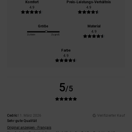
Komfort
Preis-Leistungs-Verhältnis
4.9
4.9
Größe
Material
4.9
Zu klein
Zu groß
Farbe
4.9
5
/5
Cedric
11. März 2026
Verifizierter Kauf
Sehr gute Qualität
Original anzeigen - Français