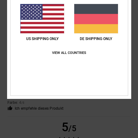
Christophe
9. Februar 2026
Verifizierter Kauf
Genau das, was auf der Website gezeigt wurde.
Original anzeigen - Français
Komfort
: 5
Preis-Leistungs-Verhältnis
: 5
Größe
: Groß
Material
: 4
/5
/5
/5
Farbe
: 5
/5
Ich empfehle dieses Produkt
US SHIPPING ONLY
DE SHIPPING ONLY
5
/5
VIEW ALL COUNTRIES
Client anonyme vérifié
27. Januar 2026
Verifizierter Kauf
Ich bin zufrieden
Original anzeigen - Português
Komfort
: 5
Preis-Leistungs-Verhältnis
: 4
Größe
: Groß
Material
: 4
/5
/5
/5
Farbe
: 4
/5
Ich empfehle dieses Produkt
5
/5