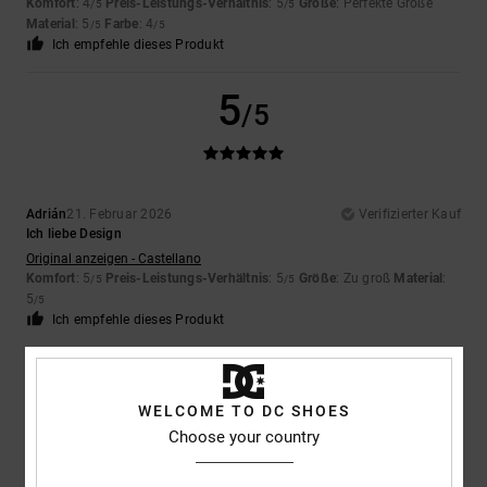
Komfort
: 4
Preis-Leistungs-Verhältnis
: 5
Größe
: Perfekte Größe
/5
/5
Material
: 5
Farbe
: 4
/5
/5
Ich empfehle dieses Produkt
5
/5
Adrián
21. Februar 2026
Verifizierter Kauf
Ich liebe Design
Original anzeigen - Castellano
Komfort
: 5
Preis-Leistungs-Verhältnis
: 5
Größe
: Zu groß
Material
:
/5
/5
5
/5
Ich empfehle dieses Produkt
5
/5
WELCOME TO DC SHOES
Choose your country