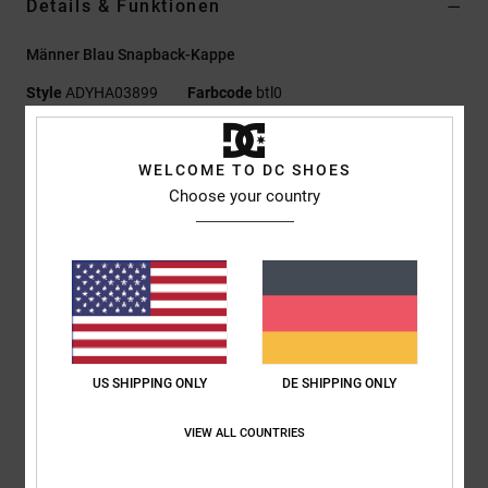
Details & Funktionen
Männer Blau Snapback-Kappe
Style
ADYHA03899
Farbcode
btl0
Funktionen
WELCOME TO DC SHOES
Strukturiertes Snapback-Design mit 5 Panelen
Choose your country
Halb gebogener Schirm
Baumwoll-Twill-Stoff
Patch mit High-Density-Druck
Verstellbarer Kunststoff-Druckknopfverschluss
Zusammensetzung
100 % Baumwolle / 80 % Acryl, 20 % Wolle
US SHIPPING ONLY
DE SHIPPING ONLY
Versand & Rückversand
VIEW ALL COUNTRIES