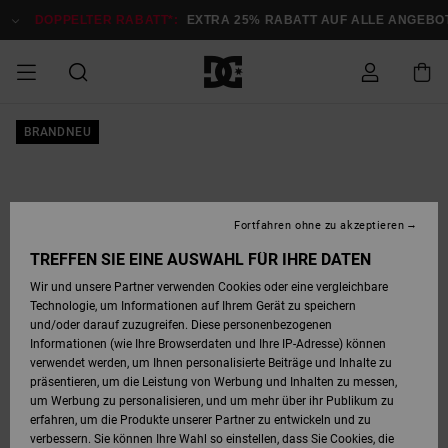
Direkt
zur
DOPPELTER RABATT*:
EXTRA 25% RABATT AUF ALLE ANGEBOTE
Produktinformation
springen
DOPPELTER
BRANDNEU
SALE MÄNNER
ESSENTIALS
ESSENTIALS
ESSENTIALS
SKATE SHOP
SNOW SHOP FÜR
Auf meine
Schuhe
Schuhe
Sale Schuhe
Stag
Astrix
Neue Kollektio
Neue Kollektio
Caps & Hüte
Chelsea
Pixie
Neue Kollektio
Schneejacken
Court Graffik
Neue Kollektio
Neue Kollektio
Hüte & Caps
Skaterschuhe
Team
Schneejacken
Snowboard Boo
Snowboard Boo
Bestellung
RABATT
MÄNNER
zugreifen
SALE FRAUEN
HIGHLIGHTS
HIGHLIGHTS
SCHUHE
COMMUNITY
Sale Bekleidun
Snow
Sale Bekleidun
Court Graffik
Ducati
Skate
Sweatshirts
Mützen
Court Graffik
Astrix
Sneakers
Snowboardhos
Pure
Skate
T-Shirts
Mützen
Alle ansehen
Snowboardhos
Schneejacken
Snowboardjac
MÄNNER
SNOW SHOP FÜR
Fortfahren ohne zu akzeptieren
Versand
FRAUEN
SALE KINDER
SCHUHE
SCHUHE
BEKLEIDUNG
Accessoires
Sale Accessoi
Lynx
DC Command
Sneakers
T-shirts
Taschen &
Alle ansehen
DC Command
Skate
Alle ansehen
Stag
Babyschuhe
Sweatshirts &
Taschen
Snowboard Boo
Snowboardhos
Snowboardhos
TREFFEN SIE EINE AUSWAHL FÜR IHRE DATEN
FRAUEN
Rucksäcke
Hoodies
Retouren
Wir und unsere Partner verwenden Cookies oder eine vergleichbare
SNOW SHOP FÜR
Technologie, um Informationen auf Ihrem Gerät zu speichern
BEKLEIDUNG
KLEIDUNG
ACCESSOIRES
SALE SNOW
Sale Snow
Pure
Manteca
Sandalen
Hemden
Manteca
Sandalen
Sneakers
Alle ansehen
Winterschuhe
Alle ansehen
Mützen
KINDER
und/oder darauf zuzugreifen. Diese personenbezogenen
KINDER
Alle ansehen
Jacken & Mänt
Informationen (wie Ihre Browserdaten und Ihre IP-Adresse) können
Bezahlung
verwendet werden, um Ihnen personalisierte Beiträge und Inhalte zu
ACCESSOIRES
T-Shirts
Jacken & Mänt
Net
Construct
Winterschuhe
Jeans
Best Sellers
Snowboard Boo
Alle ansehen
Polarfleece &
Alle ansehen
präsentieren, um die Leistung von Werbung und Inhalten zu messen,
SKATE
Hemden
Softshells
um Werbung zu personalisieren, und um mehr über ihr Publikum zu
Geschenkkarte
erfahren, um die Produkte unserer Partner zu entwickeln und zu
Jacken & Mänt
Hoodies &
Alle ansehen
Ascend
Snowboard Boo
Jacken & Mänt
Unisex
verbessern. Sie können Ihre Wahl so einstellen, dass Sie Cookies, die
COURT GRAFFIK
Sweatshirts
Jeans & Hosen
Mützen