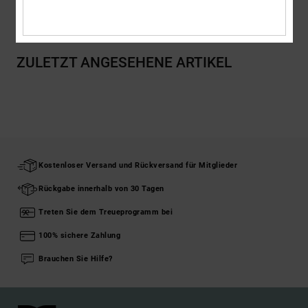
Versand & Rückversand
ZULETZT ANGESEHENE ARTIKEL
Kostenloser Versand und Rückversand für Mitglieder
Rückgabe innerhalb von 30 Tagen
Treten Sie dem Treueprogramm bei
100% sichere Zahlung
Brauchen Sie Hilfe?