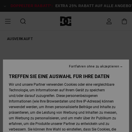
Direkt
zur
DOPPELTER RABATT*:
EXTRA 25% RABATT AUF ALLE ANGEBOT
Produktinformation
springen
DOPPELTER
AUSVERKAUFT
SALE MÄNNER
ESSENTIALS
ESSENTIALS
ESSENTIALS
SKATE SHOP
SNOW SHOP FÜR
Auf meine
Schuhe
Schuhe
Sale Schuhe
Stag
Astrix
Neue Kollektio
Neue Kollektio
Caps & Hüte
Chelsea
Pixie
Neue Kollektio
Schneejacken
Court Graffik
Neue Kollektio
Neue Kollektio
Hüte & Caps
Skaterschuhe
Team
Schneejacken
Snowboard Boo
Snowboard Boo
Bestellung
RABATT
MÄNNER
zugreifen
SALE FRAUEN
HIGHLIGHTS
HIGHLIGHTS
SCHUHE
COMMUNITY
Sale Bekleidun
Snow
Sale Bekleidun
Court Graffik
Ducati
Skate
Sweatshirts
Mützen
Court Graffik
Astrix
Sneakers
Snowboardhos
Pure
Skate
T-Shirts
Mützen
Alle ansehen
Snowboardhos
Schneejacken
Snowboardjac
MÄNNER
SNOW SHOP FÜR
Fortfahren ohne zu akzeptieren
Versand
FRAUEN
SALE KINDER
SCHUHE
SCHUHE
BEKLEIDUNG
Accessoires
Sale Accessoi
Lynx
DC Command
Sneakers
T-shirts
Taschen &
Alle ansehen
DC Command
Skate
Alle ansehen
Stag
Babyschuhe
Sweatshirts &
Taschen
Snowboard Boo
Snowboardhos
Snowboardhos
TREFFEN SIE EINE AUSWAHL FÜR IHRE DATEN
FRAUEN
Rucksäcke
Hoodies
Retouren
Wir und unsere Partner verwenden Cookies oder eine vergleichbare
SNOW SHOP FÜR
Technologie, um Informationen auf Ihrem Gerät zu speichern
BEKLEIDUNG
KLEIDUNG
ACCESSOIRES
SALE SNOW
Sale Snow
Pure
Manteca
Sandalen
Hemden
Manteca
Sandalen
Sneakers
Alle ansehen
Winterschuhe
Alle ansehen
Mützen
KINDER
und/oder darauf zuzugreifen. Diese personenbezogenen
KINDER
Alle ansehen
Jacken & Mänt
Informationen (wie Ihre Browserdaten und Ihre IP-Adresse) können
Bezahlung
verwendet werden, um Ihnen personalisierte Beiträge und Inhalte zu
ACCESSOIRES
T-Shirts
Jacken & Mänt
Net
Construct
Winterschuhe
Jeans
Best Sellers
Snowboard Boo
Alle ansehen
Polarfleece &
Alle ansehen
präsentieren, um die Leistung von Werbung und Inhalten zu messen,
SKATE
Hemden
Softshells
um Werbung zu personalisieren, und um mehr über ihr Publikum zu
Geschenkkarte
erfahren, um die Produkte unserer Partner zu entwickeln und zu
Jacken & Mänt
Hoodies &
Alle ansehen
Ascend
Snowboard Boo
Jacken & Mänt
Unisex
verbessern. Sie können Ihre Wahl so einstellen, dass Sie Cookies, die
COURT GRAFFIK
Sweatshirts
Jeans & Hosen
Mützen