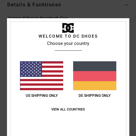
Details & Funktionen
Jungen Schwarz Snapback-Cap
Style
ADBHA03181
Farbcode
kvj0
WELCOME TO DC SHOES
Funktionen
Choose your country
Kollektion:
Lineguide-Kollektion
Material:
Twill-Stoff aus Polyester [300 g/m2]
Visier:
Flacher Schirm
Design:
Strukturiertes 6-Panel-Design mit hoher Krone
Verschluss:
Druckknopfverschluss
Branding:
3D-Puffstickerei vorne
US SHIPPING ONLY
DE SHIPPING ONLY
Weitere Merkmale:
Gestickte „94" auf der Seite
VIEW ALL COUNTRIES
Zusammensetzung
[Hauptstoff] 100 % Polyester