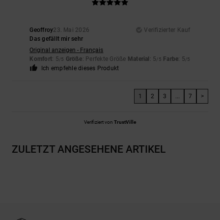
Geoffroy
23. Mai 2026
Verifizierter Kauf
Das gefällt mir sehr
Original anzeigen - Français
Komfort
: 5
Größe
: Perfekte Größe
Material
: 5
Farbe
: 5
/5
/5
/5
Ich empfehle dieses Produkt
1
2
3
...
7
>
Verifiziert von
TrustVille
ZULETZT ANGESEHENE ARTIKEL