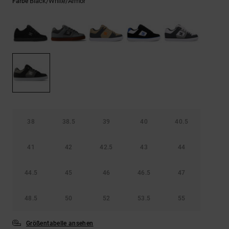
Kontaktformular.
Black/white/armor
Farbe
FAQ
ansehen
38
38.5
39
40
40.5
41
42
42.5
43
44
44.5
45
46
46.5
47
48.5
50
52
53.5
55
Größentabelle ansehen