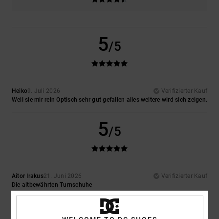
5
/5
Heiko
9. Juli 2026
Verifizierter Kauf
Weil sie mir rein Optisch sehr gut gefallen alles weitere wird sich zeigen.
5
/5
Aitor Irakus
21. Juni 2026
Verifizierter Kauf
Die altbewährten Turnschuhe
Original anzeigen - Castellano
Komfort
: 5
Preis-Leistungs-Verhältnis
: 4
Größe
: Zu groß
Material
:
/5
/5
4
Farbe
: 5
/5
/5