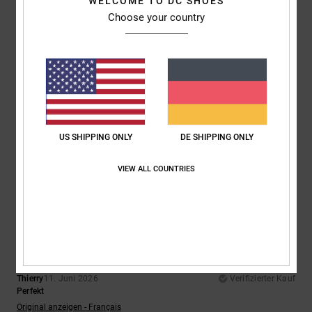
WELCOME TO DC SHOES
Choose your country
5
/5
Fred
15. Juni 2026
Verifizierter Kauf
Tolle, kultige Sneaker
Original anzeigen - Français
US SHIPPING ONLY
DE SHIPPING ONLY
Komfort
: 5
Preis-Leistungs-Verhältnis
: 5
Größe
: Perfekte Größe
/5
/5
Material
: 5
Farbe
: 5
/5
/5
VIEW ALL COUNTRIES
Ich empfehle dieses Produkt
5
/5
Thierry
11. Juni 2026
Verifizierter Kauf
Perfekt
Original anzeigen - Français