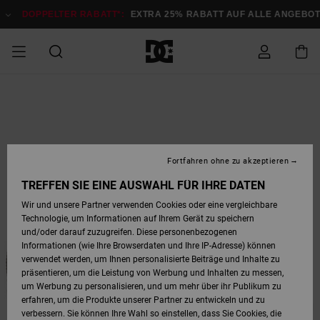
Direkt
zur
DOPPELTER RABATT*:
EXTRA 25% RABATT AUF ALLE ANGEB
Produktinformation
springen
DOPPELTER
SALE MÄNNER
ESSENTIALS
ESSENTIALS
ESSENTIALS
SKATE SHOP
SNOW SHOP FÜR
Auf meine
Schuhe
Schuhe
Sale Schuhe
Stag
Astrix
Neue Kollektio
Neue Kollektio
Caps & Hüte
Chelsea
Pixie
Neue Kollektio
Schneejacken
Court Graffik
Neue Kollektio
Neue Kollektio
Hüte & Caps
Skaterschuhe
Team
Schneejacken
Snowboard Boo
Snowboard Boo
Bestellung
RABATT
MÄNNER
zugreifen
SALE FRAUEN
HIGHLIGHTS
HIGHLIGHTS
SCHUHE
COMMUNITY
Sale Bekleidun
Snow
Sale Bekleidun
Court Graffik
Ducati
Skate
Sweatshirts
Mützen
Court Graffik
Astrix
Sneakers
Snowboardhos
Pure
Skate
T-Shirts
Mützen
Alle ansehen
Snowboardhos
Schneejacken
Snowboardjac
MÄNNER
SNOW SHOP FÜR
Fortfahren ohne zu akzeptieren
Versand
FRAUEN
SALE KINDER
SCHUHE
SCHUHE
BEKLEIDUNG
Accessoires
Sale Accessoi
Lynx
DC Command
Sneakers
T-shirts
Taschen &
Alle ansehen
DC Command
Skate
Alle ansehen
Stag
Babyschuhe
Sweatshirts &
Taschen
Snowboard Boo
Snowboardhos
Snowboardhos
TREFFEN SIE EINE AUSWAHL FÜR IHRE DATEN
FRAUEN
Rucksäcke
Hoodies
Retouren
Wir und unsere Partner verwenden Cookies oder eine vergleichbare
SNOW SHOP FÜR
Technologie, um Informationen auf Ihrem Gerät zu speichern
BEKLEIDUNG
KLEIDUNG
ACCESSOIRES
SALE SNOW
Sale Snow
Pure
Manteca
Sandalen
Hemden
Manteca
Sandalen
Sneakers
Alle ansehen
Winterschuhe
Alle ansehen
Mützen
KINDER
und/oder darauf zuzugreifen. Diese personenbezogenen
KINDER
Alle ansehen
Jacken & Mänt
Informationen (wie Ihre Browserdaten und Ihre IP-Adresse) können
Bezahlung
verwendet werden, um Ihnen personalisierte Beiträge und Inhalte zu
ACCESSOIRES
T-Shirts
Jacken & Mänt
Net
Construct
Winterschuhe
Jeans
Best Sellers
Snowboard Boo
Alle ansehen
Polarfleece &
Alle ansehen
präsentieren, um die Leistung von Werbung und Inhalten zu messen,
SKATE
Hemden
Softshells
um Werbung zu personalisieren, und um mehr über ihr Publikum zu
Geschenkkarte
erfahren, um die Produkte unserer Partner zu entwickeln und zu
Jacken & Mänt
Hoodies &
Alle ansehen
Ascend
Snowboard Boo
Jacken & Mänt
Unisex
verbessern. Sie können Ihre Wahl so einstellen, dass Sie Cookies, die
COURT GRAFFIK
Sweatshirts
Jeans & Hosen
Mützen