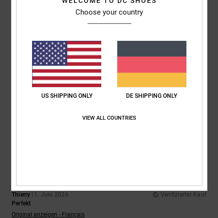
WELCOME TO DC SHOES
Choose your country
5
/5
Fred
15. Juni 2026
Verifizierter Kauf
Tolle, kultige Sneaker
Original anzeigen - Français
US SHIPPING ONLY
DE SHIPPING ONLY
Komfort
: 5
Preis-Leistungs-Verhältnis
: 5
Größe
: Perfekte Größe
/5
/5
Material
: 5
Farbe
: 5
/5
/5
VIEW ALL COUNTRIES
Ich empfehle dieses Produkt
5
/5
Thierry
11. Juni 2026
Verifizierter Kauf
Perfekt
Original anzeigen - Français