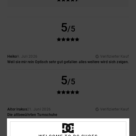
5
/5
Heiko
9. Juli 2026
Verifizierter Kauf
Weil sie mir rein Optisch sehr gut gefallen alles weitere wird sich zeigen.
5
/5
Aitor Irakus
21. Juni 2026
Verifizierter Kauf
Die altbewährten Turnschuhe
Original anzeigen - Castellano
Komfort
: 5
Preis-Leistungs-Verhältnis
: 4
Größe
: Zu groß
Material
:
/5
/5
4
Farbe
: 5
/5
/5