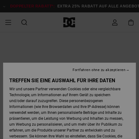
Direkt
zur
DOPPELTER RABATT*:
EXTRA 25% RABATT AUF ALLE ANGEB
Produktinformation
springen
DOPPELTER
SALE MÄNNER
ESSENTIALS
ESSENTIALS
ESSENTIALS
SKATE SHOP
SNOW SHOP FÜR
Auf meine
Schuhe
Schuhe
Sale Schuhe
Stag
Astrix
Neue Kollektio
Neue Kollektio
Caps & Hüte
Chelsea
Pixie
Neue Kollektio
Schneejacken
Court Graffik
Neue Kollektio
Neue Kollektio
Hüte & Caps
Skaterschuhe
Team
Schneejacken
Snowboard Boo
Snowboard Boo
Bestellung
RABATT
MÄNNER
zugreifen
SALE FRAUEN
HIGHLIGHTS
HIGHLIGHTS
SCHUHE
COMMUNITY
Sale Bekleidun
Snow
Sale Bekleidun
Court Graffik
Ducati
Skate
Sweatshirts
Mützen
Court Graffik
Astrix
Sneakers
Snowboardhos
Pure
Skate
T-Shirts
Mützen
Alle ansehen
Snowboardhos
Schneejacken
Snowboardjac
MÄNNER
SNOW SHOP FÜR
Fortfahren ohne zu akzeptieren
Versand
FRAUEN
SALE KINDER
SCHUHE
SCHUHE
BEKLEIDUNG
Accessoires
Sale Accessoi
Lynx
DC Command
Sneakers
T-shirts
Taschen &
Alle ansehen
DC Command
Skate
Alle ansehen
Stag
Babyschuhe
Sweatshirts &
Taschen
Snowboard Boo
Snowboardhos
Snowboardhos
TREFFEN SIE EINE AUSWAHL FÜR IHRE DATEN
FRAUEN
Rucksäcke
Hoodies
Retouren
Wir und unsere Partner verwenden Cookies oder eine vergleichbare
SNOW SHOP FÜR
Technologie, um Informationen auf Ihrem Gerät zu speichern
BEKLEIDUNG
KLEIDUNG
ACCESSOIRES
SALE SNOW
Sale Snow
Pure
Manteca
Sandalen
Hemden
Manteca
Sandalen
Sneakers
Alle ansehen
Winterschuhe
Alle ansehen
Mützen
KINDER
und/oder darauf zuzugreifen. Diese personenbezogenen
KINDER
Alle ansehen
Jacken & Mänt
Informationen (wie Ihre Browserdaten und Ihre IP-Adresse) können
Bezahlung
verwendet werden, um Ihnen personalisierte Beiträge und Inhalte zu
ACCESSOIRES
T-Shirts
Jacken & Mänt
Net
Construct
Winterschuhe
Jeans
Best Sellers
Snowboard Boo
Alle ansehen
Polarfleece &
Alle ansehen
präsentieren, um die Leistung von Werbung und Inhalten zu messen,
SKATE
Hemden
Softshells
um Werbung zu personalisieren, und um mehr über ihr Publikum zu
Geschenkkarte
erfahren, um die Produkte unserer Partner zu entwickeln und zu
Jacken & Mänt
Hoodies &
Alle ansehen
Ascend
Snowboard Boo
Jacken & Mänt
Unisex
verbessern. Sie können Ihre Wahl so einstellen, dass Sie Cookies, die
COURT GRAFFIK
Sweatshirts
Jeans & Hosen
Mützen