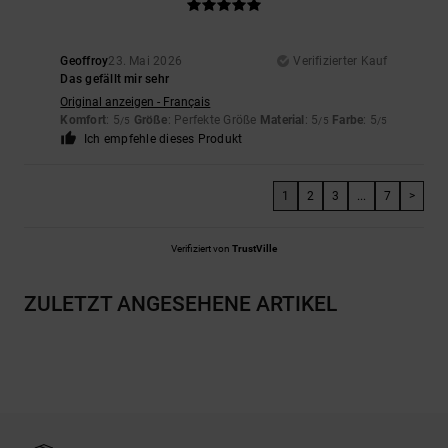
Geoffroy
23. Mai 2026
Verifizierter Kauf
Das gefällt mir sehr
Original anzeigen - Français
Komfort
: 5
Größe
: Perfekte Größe
Material
: 5
Farbe
: 5
/5
/5
/5
Ich empfehle dieses Produkt
1
2
3
...
7
>
Verifiziert von
TrustVille
ZULETZT ANGESEHENE ARTIKEL