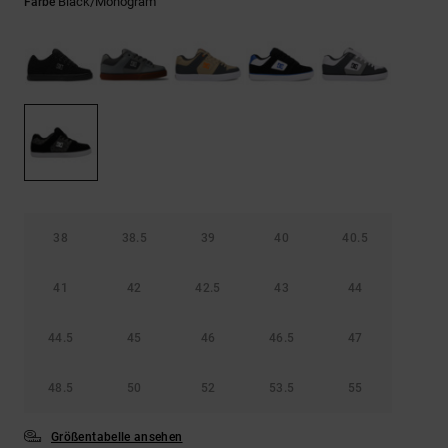
Kontaktformular.
Black/monogram
Farbe
FAQ
ansehen
38
38.5
39
40
40.5
41
42
42.5
43
44
44.5
45
46
46.5
47
48.5
50
52
53.5
55
Größentabelle ansehen