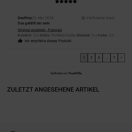
Geoffroy
23. Mai 2026
Verifizierter Kauf
Das gefällt mir sehr
Original anzeigen - Français
Komfort
: 5
Größe
: Perfekte Größe
Material
: 5
Farbe
: 5
/5
/5
/5
Ich empfehle dieses Produkt
1
2
3
...
7
>
Verifiziert von
TrustVille
ZULETZT ANGESEHENE ARTIKEL