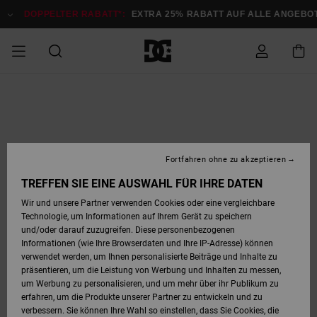
Direkt
zur
DOPPELTER RABATT*:
EXTRA 25% RABATT AUF ALLE ANGEB
Produktinformation
springen
DOPPELTER
SALE MÄNNER
ESSENTIALS
ESSENTIALS
ESSENTIALS
SKATE SHOP
SNOW SHOP FÜR
Auf meine
Schuhe
Schuhe
Sale Schuhe
Stag
Astrix
Neue Kollektio
Neue Kollektio
Caps & Hüte
Chelsea
Pixie
Neue Kollektio
Schneejacken
Court Graffik
Neue Kollektio
Neue Kollektio
Hüte & Caps
Skaterschuhe
Team
Schneejacken
Snowboard Boo
Snowboard Boo
Bestellung
RABATT
MÄNNER
zugreifen
SALE FRAUEN
HIGHLIGHTS
HIGHLIGHTS
SCHUHE
COMMUNITY
Sale Bekleidun
Snow
Sale Bekleidun
Court Graffik
Ducati
Skate
Sweatshirts
Mützen
Court Graffik
Astrix
Sneakers
Snowboardhos
Pure
Skate
T-Shirts
Mützen
Alle ansehen
Snowboardhos
Schneejacken
Snowboardjac
MÄNNER
SNOW SHOP FÜR
Fortfahren ohne zu akzeptieren
Versand
FRAUEN
SALE KINDER
SCHUHE
SCHUHE
BEKLEIDUNG
Accessoires
Sale Accessoi
Lynx
DC Command
Sneakers
T-shirts
Taschen &
Alle ansehen
DC Command
Skate
Alle ansehen
Stag
Babyschuhe
Sweatshirts &
Taschen
Snowboard Boo
Snowboardhos
Snowboardhos
TREFFEN SIE EINE AUSWAHL FÜR IHRE DATEN
FRAUEN
Rucksäcke
Hoodies
Retouren
Wir und unsere Partner verwenden Cookies oder eine vergleichbare
SNOW SHOP FÜR
Technologie, um Informationen auf Ihrem Gerät zu speichern
BEKLEIDUNG
KLEIDUNG
ACCESSOIRES
SALE SNOW
Sale Snow
Pure
Manteca
Sandalen
Hemden
Manteca
Sandalen
Sneakers
Alle ansehen
Winterschuhe
Alle ansehen
Mützen
KINDER
und/oder darauf zuzugreifen. Diese personenbezogenen
KINDER
Alle ansehen
Jacken & Mänt
Informationen (wie Ihre Browserdaten und Ihre IP-Adresse) können
Bezahlung
verwendet werden, um Ihnen personalisierte Beiträge und Inhalte zu
ACCESSOIRES
T-Shirts
Jacken & Mänt
Net
Construct
Winterschuhe
Jeans
Best Sellers
Snowboard Boo
Alle ansehen
Polarfleece &
Alle ansehen
präsentieren, um die Leistung von Werbung und Inhalten zu messen,
SKATE
Hemden
Softshells
um Werbung zu personalisieren, und um mehr über ihr Publikum zu
Geschenkkarte
erfahren, um die Produkte unserer Partner zu entwickeln und zu
Jacken & Mänt
Hoodies &
Alle ansehen
Ascend
Snowboard Boo
Jacken & Mänt
Unisex
verbessern. Sie können Ihre Wahl so einstellen, dass Sie Cookies, die
COURT GRAFFIK
Sweatshirts
Jeans & Hosen
Mützen