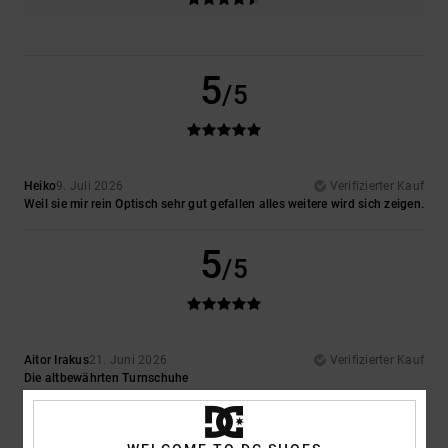
5
/5
Heiko
9. Juli 2026
Verifizierter Kauf
Weil sie mir rein Optisch sehr gut gefallen alles weitere wird sich zeigen.
5
/5
Aitor Irakus
21. Juni 2026
Verifizierter Kauf
Die altbewährten Turnschuhe
Original anzeigen - Castellano
Komfort
: 5
Preis-Leistungs-Verhältnis
: 4
Größe
: Zu groß
Material
:
/5
/5
4
Farbe
: 5
/5
/5