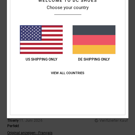
WELCOME TO DC SHOES
Choose your country
5
/5
Fred
15. Juni 2026
Verifizierter Kauf
Tolle, kultige Sneaker
Original anzeigen - Français
US SHIPPING ONLY
DE SHIPPING ONLY
Komfort
: 5
Preis-Leistungs-Verhältnis
: 5
Größe
: Perfekte Größe
/5
/5
Material
: 5
Farbe
: 5
/5
/5
VIEW ALL COUNTRIES
Ich empfehle dieses Produkt
5
/5
Thierry
11. Juni 2026
Verifizierter Kauf
Perfekt
Original anzeigen - Français