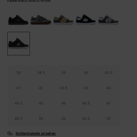
Kontaktformular.
Black/black/white
Farbe
FAQ
ansehen
38
38.5
39
40
40.5
41
42
42.5
43
44
44.5
45
46
46.5
47
48.5
50
52
53.5
55
Größentabelle ansehen