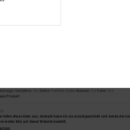
IES
rançais
hältnis
: 5
Größe
: Perfekte Größe
Material
: 5
Farbe
: 5
/5
/5
/5
eses Produkt
t im Skatepark keine Probleme
eistungs-Verhältnis
: 5
Größe
: Groß
Material
: 3
Farbe
: 5
/5
/5
/5
dass ich sie seitdem ich sie habe jeden Tag trage.
nglish
eistungs-Verhältnis
: 5
Größe
: Perfekte Größe
Material
: 5
Farbe
: 5
/5
/5
/5
eses Produkt
26
sie fallen etwas klein aus, deshalb habe ich sie zurückgeschickt und werde die
m ersten Mal auf dieser Website bestellt.
rançais