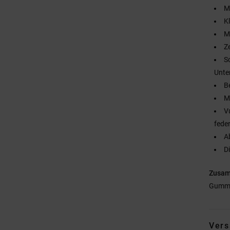
M
K
M
Z
S
Unte
B
M
V
fede
A
D
Zusa
Gumm
Vers