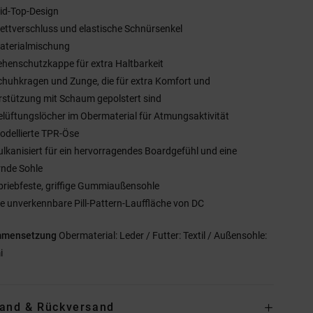
id-Top-Design
lettverschluss und elastische Schnürsenkel
aterialmischung
ehenschutzkappe für extra Haltbarkeit
chuhkragen und Zunge, die für extra Komfort und
rstützung mit Schaum gepolstert sind
elüftungslöcher im Obermaterial für Atmungsaktivität
odellierte TPR-Öse
ulkanisiert für ein hervorragendes Boardgefühl und eine
rnde Sohle
briebfeste, griffige Gummiaußensohle
ie unverkennbare Pill-Pattern-Lauffläche von DC
mmensetzung
Obermaterial: Leder / Futter: Textil / Außensohle:
i
and & Rückversand