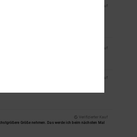
Verifizierter Kauf
Verifizierter Kauf
Verifizierter Kauf
Verifizierter Kauf
 nächstgrößere Größe nehmen. Das werde ich beim nächsten Mal