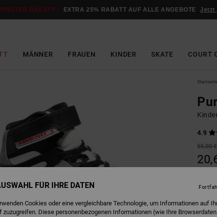
PPELTER RABATT*:
EXTRA 25% RABATT AUF ALLE ANGEBOTE
Jetzt
TT
MÄNNER
FRAUEN
KINDER
SKATE
COURT 
Startseit
Pur
Kinde
4.9
55,00 
20,
SALE
 AUSWAHL FÜR IHRE DATEN
DOPPE
Fortfa
erwenden Cookies oder eine vergleichbare Technologie, um Informationen auf Ih
f zuzugreifen. Diese personenbezogenen Informationen (wie Ihre Browserdaten
W
Farbe