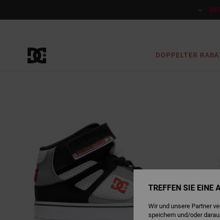
Direkt
zur
DO
Produktinformation
springen
DOPPELTER RABA
TREFFEN SIE EINE
Wir und unsere Partner v
speichern und/oder darau