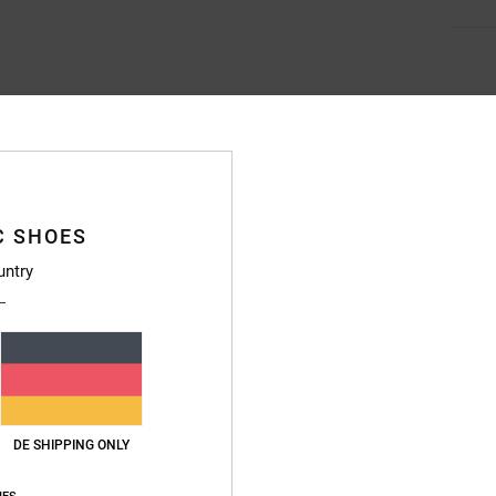
Durchschnittliche Bewertung
4.9
C SHOES
/5
untry
basierend auf
70 verifizierten Bewertungen
seit September 2025
90% unserer Kunden empfehlen dieses Produkt
s-Leistungs-Verhältnis
Größe
Materi
4.9
4.9
Zu klein
Zu groß
DE SHIPPING ONLY