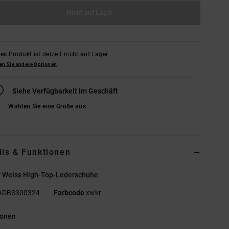
Nicht auf Lager
es Produkt ist derzeit nicht auf Lager.
en Sie andere Optionen
Siehe Verfügbarkeit im Geschäft
Wählen Sie eine Größe aus
ils & Funktionen
r Weiss High-Top-Lederschuhe
ADBS300324
Farbcode
xwkr
ionen