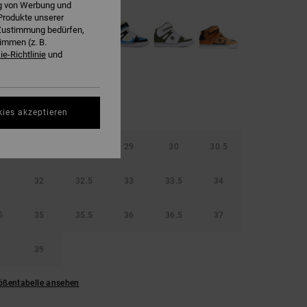
ng von Werbung und
Produkte unserer
r Zustimmung bedürfen,
immen (z. B.
e-Richtlinie
und
kies akzeptieren
5
28
28.5
29
30
30.5
32
32.5
33
33.5
34
5
35
35.5
36
36.5
37
39
ößentabelle ansehen