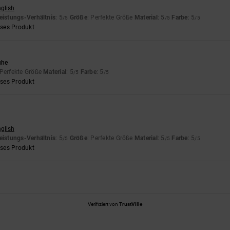
nglish
eistungs-Verhältnis
: 5
Größe
: Perfekte Größe
Material
: 5
Farbe
: 5
/5
/5
/5
eses Produkt
uhe
 Perfekte Größe
Material
: 5
Farbe
: 5
/5
/5
eses Produkt
nglish
eistungs-Verhältnis
: 5
Größe
: Perfekte Größe
Material
: 5
Farbe
: 5
/5
/5
/5
eses Produkt
Verifiziert von
TrustVille