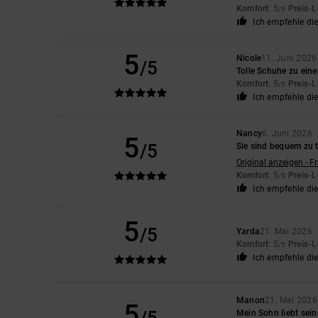
Komfort
: 5
Preis-L
/5
Ich empfehle di
5
Nicole
11. Juni 2026
/5
Tolle Schuhe zu eine
Komfort
: 5
Preis-L
/5
Ich empfehle di
Nancy
6. Juni 2026
5
/5
Sie sind bequem zu 
Original anzeigen - F
Komfort
: 5
Preis-L
/5
Ich empfehle di
5
/5
Yarda
21. Mai 2026
Komfort
: 5
Preis-L
/5
Ich empfehle di
Manon
21. Mai 2026
5
Mein Sohn liebt sei