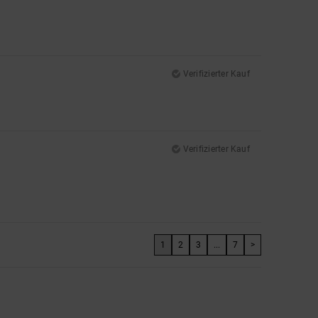
Verifizierter Kauf
Verifizierter Kauf
1
2
3
...
7
>