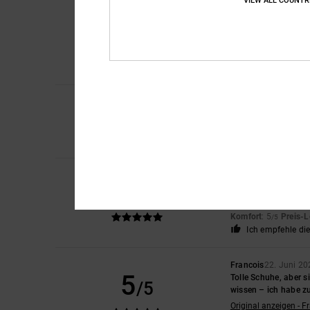
VIEW ALL COUNTR
Gregory
6. Juli 2026
5
/5
Top
Original anzeigen - F
Preis-Leistungs-Ver
Ich empfehle di
5
/5
Kathrin
3. Juli 2026
Nach dem ersten Tes
Komfort
: 5
Preis-L
/5
Bev
29. Juni 2026
5
/5
Sie sind so bequem, 
Original anzeigen - E
Komfort
: 5
Preis-L
/5
Ich empfehle di
Francois
22. Juni 20
5
Tolle Schuhe, aber 
/5
wissen – ich habe zu
Original anzeigen - F