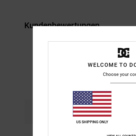
Kundenbewertungen
WELCOME TO D
Choose your co
Komfort
Prei
4.9
US SHIPPING ONLY