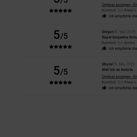
/5
Original anzeigen - E
Komfort
: 5
Preis-L
/5
Ich empfehle di
5
Gregor
20. Mai 2026
/5
Super bequeme Sch
Komfort
: 5
Größe
:
/5
Ich empfehle di
Shane
19. Mai 2026
5
/5
Weil ich es konnte
Original anzeigen - E
Komfort
: 5
Preis-L
/5
Ich empfehle di