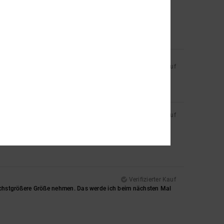
Verifizierter Kauf
Verifizierter Kauf
Verifizierter Kauf
 nächstgrößere Größe nehmen. Das werde ich beim nächsten Mal