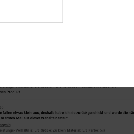
rançais
hältnis
: 5
Größe
: Perfekte Größe
Material
: 5
Farbe
: 5
/5
/5
/5
eses Produkt
t im Skatepark keine Probleme
eistungs-Verhältnis
: 5
Größe
: Groß
Material
: 3
Farbe
: 5
/5
/5
/5
dass ich sie seitdem ich sie habe jeden Tag trage.
nglish
eistungs-Verhältnis
: 5
Größe
: Perfekte Größe
Material
: 5
Farbe
: 5
/5
/5
/5
eses Produkt
26
sie fallen etwas klein aus, deshalb habe ich sie zurückgeschickt und werde die
m ersten Mal auf dieser Website bestellt.
rançais
eistungs-Verhältnis
: 5
Größe
: Zu klein
Material
: 5
Farbe
: 5
/5
/5
/5