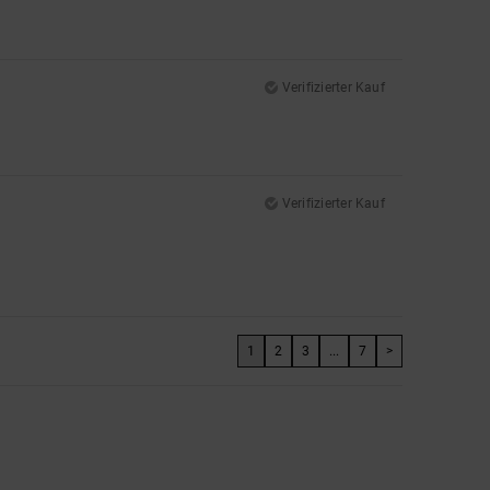
Verifizierter Kauf
Verifizierter Kauf
1
2
3
...
7
>