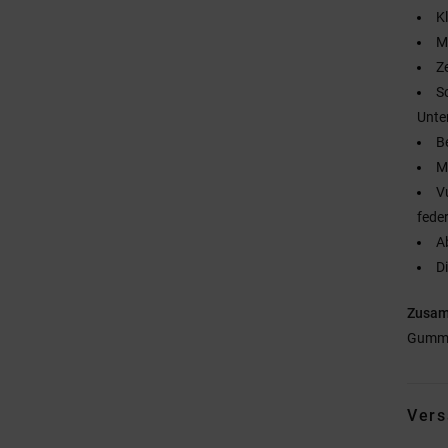
K
M
Z
S
Unte
B
M
V
fede
A
D
Zusa
Gumm
Vers