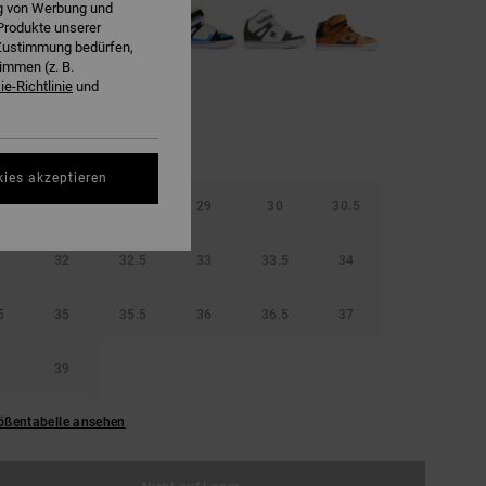
ng von Werbung und
Produkte unserer
r Zustimmung bedürfen,
immen (z. B.
e-Richtlinie
und
kies akzeptieren
5
28
28.5
29
30
30.5
32
32.5
33
33.5
34
5
35
35.5
36
36.5
37
39
ößentabelle ansehen