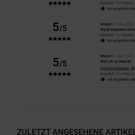
Komfort
: 5
Preis-L
/5
Ich empfehle di
5
Gregor
20. Mai 2026
/5
Super bequeme Sch
Komfort
: 5
Größe
:
/5
Ich empfehle di
Shane
19. Mai 2026
5
/5
Weil ich es konnte
Original anzeigen - E
Komfort
: 5
Preis-L
/5
Ich empfehle di
ZULETZT ANGESEHENE ARTIKE