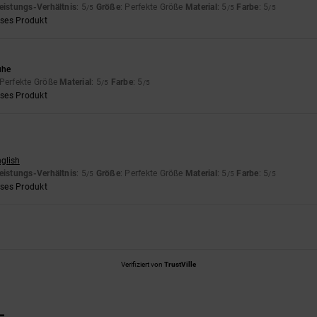
eistungs-Verhältnis
: 5
Größe
: Perfekte Größe
Material
: 5
Farbe
: 5
/5
/5
/5
eses Produkt
uhe
 Perfekte Größe
Material
: 5
Farbe
: 5
/5
/5
eses Produkt
nglish
eistungs-Verhältnis
: 5
Größe
: Perfekte Größe
Material
: 5
Farbe
: 5
/5
/5
/5
eses Produkt
Verifiziert von
TrustVille
L