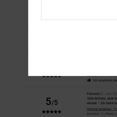
5
/5
Top
Original anzeigen - F
Preis-Leistungs-Ver
Ich empfehle di
5
/5
Kathrin
3. Juli 2026
Nach dem ersten Tes
Komfort
: 5
Preis-L
/5
Bev
29. Juni 2026
5
/5
Sie sind so bequem, 
Original anzeigen - E
Komfort
: 5
Preis-L
/5
Ich empfehle di
Francois
22. Juni 20
5
Tolle Schuhe, aber 
/5
wissen – ich habe zu
Original anzeigen - F
Komfort
: 5
Preis-L
/5