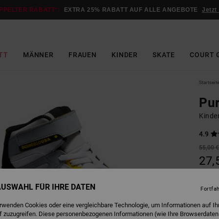
PPELTER RABATT*:
EXTRA 25% RABATT AUF ALLE ANGEBOTE
Jetzt
TT
MÄNNER
FRAUEN
KINDER
SKATE
COURT 
Startseit
Pur
Kinde
4.9
55,00 
27,
SALE
 AUSWAHL FÜR IHRE DATEN
Fortfa
erwenden Cookies oder eine vergleichbare Technologie, um Informationen auf Ih
W
Farbe
f zuzugreifen. Diese personenbezogenen Informationen (wie Ihre Browserdaten