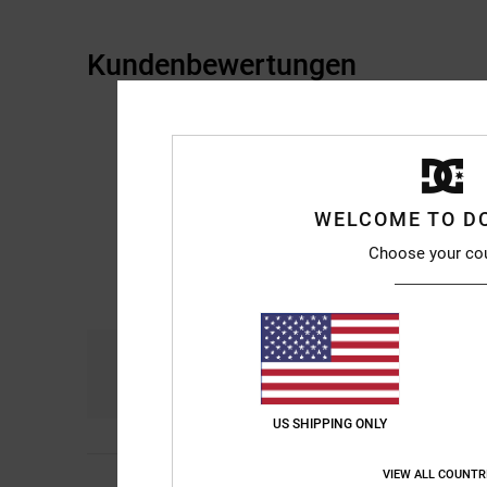
Kundenbewertungen
WELCOME TO D
Choose your co
Komfort
Prei
4.9
US SHIPPING ONLY
VIEW ALL COUNTR
Gregory
6. Juli 2026