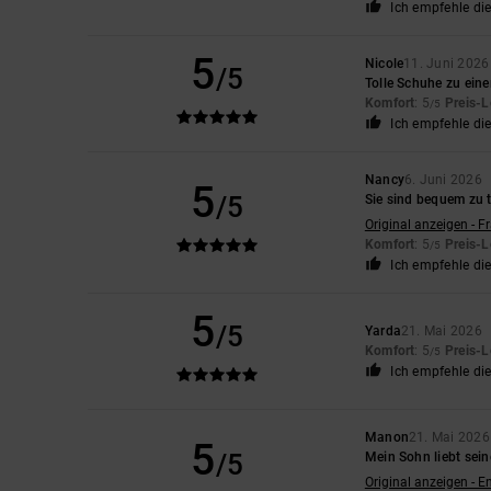
Ich empfehle di
5
Nicole
11. Juni 2026
/5
Tolle Schuhe zu eine
Komfort
: 5
Preis-L
/5
Ich empfehle di
Nancy
6. Juni 2026
5
/5
Sie sind bequem zu 
Original anzeigen - F
Komfort
: 5
Preis-L
/5
Ich empfehle di
5
/5
Yarda
21. Mai 2026
Komfort
: 5
Preis-L
/5
Ich empfehle di
Manon
21. Mai 2026
5
/5
Mein Sohn liebt sei
Original anzeigen - E