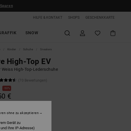
 Sparen
HILFE & KONTAKT
SHOPS
GESCHENKKARTE
GRAFFIK
SNOW
e
Kinder
Schuhe
Sneakers
e High-Top EV
r Weiss High-Top-Lederschuhe
(70 Bewertungen)
€
50%
50 €
hren ohne zu akzeptieren
rem Gerät zu
hite/grey/yellow
 und Ihre IP-Adresse)