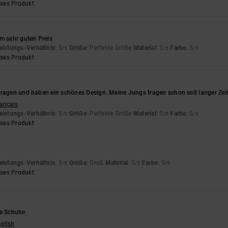
eses Produkt
m sehr guten Preis
eistungs-Verhältnis
: 5
Größe
: Perfekte Größe
Material
: 5
Farbe
: 5
/5
/5
/5
eses Produkt
tragen und haben ein schönes Design. Meine Jungs tragen schon seit langer Zei
rançais
eistungs-Verhältnis
: 5
Größe
: Perfekte Größe
Material
: 5
Farbe
: 5
/5
/5
/5
eses Produkt
eistungs-Verhältnis
: 5
Größe
: Groß
Material
: 5
Farbe
: 5
/5
/5
/5
eses Produkt
ne Schuhe
nglish