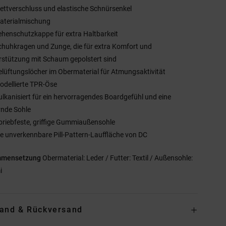
lettverschluss und elastische Schnürsenkel
aterialmischung
ehenschutzkappe für extra Haltbarkeit
chuhkragen und Zunge, die für extra Komfort und
rstützung mit Schaum gepolstert sind
elüftungslöcher im Obermaterial für Atmungsaktivität
odellierte TPR-Öse
ulkanisiert für ein hervorragendes Boardgefühl und eine
rnde Sohle
briebfeste, griffige Gummiaußensohle
ie unverkennbare Pill-Pattern-Lauffläche von DC
mmensetzung
Obermaterial: Leder / Futter: Textil / Außensohle:
i
and & Rückversand