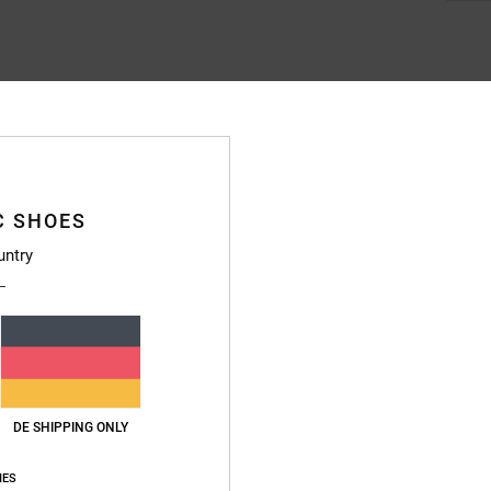
Durchschnittliche Bewertung
4.9
/5
C SHOES
untry
basierend auf
70 verifizierten Bewertungen
seit September 2025
90% unserer Kunden empfehlen dieses Produkt
s-Leistungs-Verhältnis
Größe
Materi
4.9
4.9
Zu klein
Zu groß
DE SHIPPING ONLY
IES