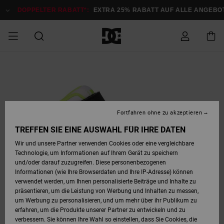
Direkt
zur
DOPPELTER RABATT*:
EXTRA 25% RABATT AUF ALLE ANGEB
Produktinformation
springen
DOPPELTER
SALE MÄNNER
ESSENTIALS
ESSENTIALS
ESSENTIALS
SKATE SHOP
SNOW SHOP FÜR
Auf meine
Schuhe
Schuhe
Sale Schuhe
Stag
Astrix
Neue Kollektio
Neue Kollektio
Caps & Hüte
Chelsea
Pixie
Neue Kollektio
Schneejacken
Court Graffik
Neue Kollektio
Neue Kollektio
Hüte & Caps
Skaterschuhe
Team
Schneejacken
Snowboard Boo
Snowboard Boo
Bestellung
RABATT
MÄNNER
zugreifen
SALE FRAUEN
HIGHLIGHTS
HIGHLIGHTS
SCHUHE
COMMUNITY
Sale Bekleidun
Snow
Sale Bekleidun
Court Graffik
Ducati
Skate
Sweatshirts
Mützen
Court Graffik
Astrix
Sneakers
Snowboardhos
Pure
Skate
T-Shirts
Mützen
Alle ansehen
Snowboardhos
Schneejacken
Snowboardjac
MÄNNER
SNOW SHOP FÜR
Fortfahren ohne zu akzeptieren
Versand
FRAUEN
SALE KINDER
SCHUHE
SCHUHE
BEKLEIDUNG
Accessoires
Sale Accessoi
Lynx
DC Command
Sneakers
T-shirts
Taschen &
Alle ansehen
DC Command
Skate
Alle ansehen
Stag
Babyschuhe
Sweatshirts &
Taschen
Snowboard Boo
Snowboardhos
Snowboardhos
TREFFEN SIE EINE AUSWAHL FÜR IHRE DATEN
FRAUEN
Rucksäcke
Hoodies
Retouren
Wir und unsere Partner verwenden Cookies oder eine vergleichbare
SNOW SHOP FÜR
Technologie, um Informationen auf Ihrem Gerät zu speichern
BEKLEIDUNG
KLEIDUNG
ACCESSOIRES
SALE SNOW
Sale Snow
Pure
Manteca
Sandalen
Hemden
Manteca
Sandalen
Sneakers
Alle ansehen
Winterschuhe
Alle ansehen
Mützen
KINDER
und/oder darauf zuzugreifen. Diese personenbezogenen
KINDER
Alle ansehen
Jacken & Mänt
Informationen (wie Ihre Browserdaten und Ihre IP-Adresse) können
Bezahlung
verwendet werden, um Ihnen personalisierte Beiträge und Inhalte zu
ACCESSOIRES
T-Shirts
Jacken & Mänt
Net
Construct
Winterschuhe
Jeans
Best Sellers
Snowboard Boo
Alle ansehen
Polarfleece &
Alle ansehen
präsentieren, um die Leistung von Werbung und Inhalten zu messen,
SKATE
Hemden
Softshells
um Werbung zu personalisieren, und um mehr über ihr Publikum zu
Geschenkkarte
erfahren, um die Produkte unserer Partner zu entwickeln und zu
Jacken & Mänt
Hoodies &
Alle ansehen
Ascend
Snowboard Boo
Jacken & Mänt
Unisex
verbessern. Sie können Ihre Wahl so einstellen, dass Sie Cookies, die
COURT GRAFFIK
Sweatshirts
Jeans & Hosen
Mützen