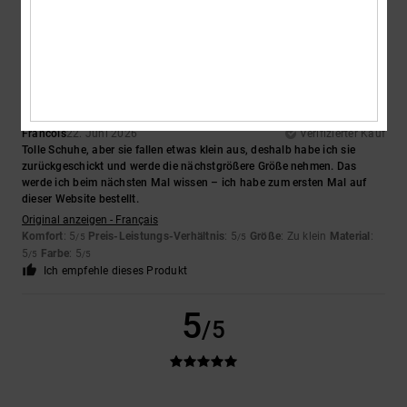
5
/5
Francois
22. Juni 2026
Verifizierter Kauf
Tolle Schuhe, aber sie fallen etwas klein aus, deshalb habe ich sie
zurückgeschickt und werde die nächstgrößere Größe nehmen. Das
werde ich beim nächsten Mal wissen – ich habe zum ersten Mal auf
dieser Website bestellt.
Original anzeigen - Français
Komfort
: 5
Preis-Leistungs-Verhältnis
: 5
Größe
: Zu klein
Material
:
/5
/5
5
Farbe
: 5
/5
/5
Ich empfehle dieses Produkt
5
/5