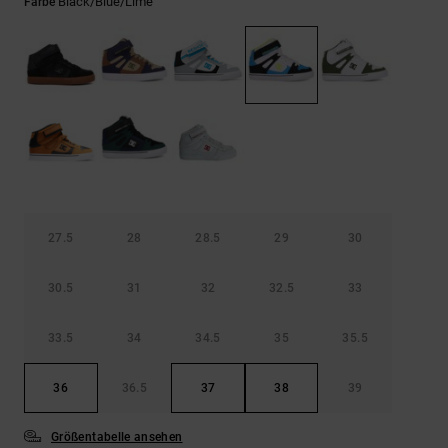
Kontaktformular.
Black/blue/lime
Farbe
FAQ
ansehen
27.5
28
28.5
29
30
30.5
31
32
32.5
33
33.5
34
34.5
35
35.5
36
36.5
37
38
39
Größentabelle ansehen