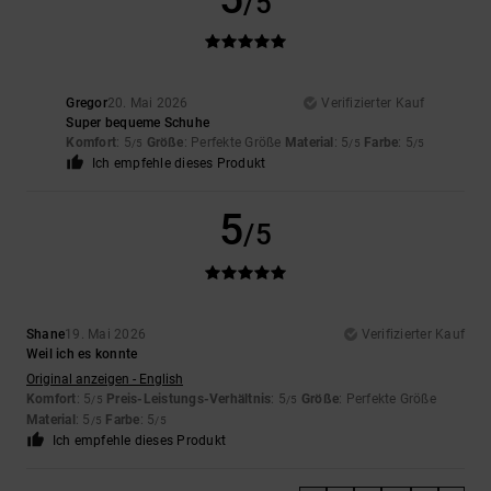
/5
Gregor
20. Mai 2026
Verifizierter Kauf
Super bequeme Schuhe
Komfort
: 5
Größe
: Perfekte Größe
Material
: 5
Farbe
: 5
/5
/5
/5
Ich empfehle dieses Produkt
5
/5
Shane
19. Mai 2026
Verifizierter Kauf
Weil ich es konnte
Original anzeigen - English
Komfort
: 5
Preis-Leistungs-Verhältnis
: 5
Größe
: Perfekte Größe
/5
/5
Material
: 5
Farbe
: 5
/5
/5
Ich empfehle dieses Produkt