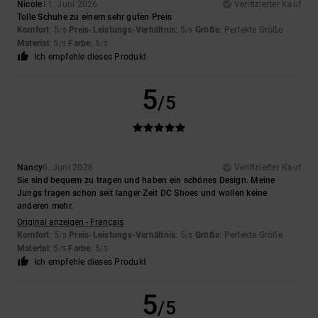
Nicole
11. Juni 2026
Verifizierter Kauf
Tolle Schuhe zu einem sehr guten Preis
Komfort
: 5
Preis-Leistungs-Verhältnis
: 5
Größe
: Perfekte Größe
/5
/5
Material
: 5
Farbe
: 5
/5
/5
Ich empfehle dieses Produkt
5
/5
Nancy
6. Juni 2026
Verifizierter Kauf
Sie sind bequem zu tragen und haben ein schönes Design. Meine
Jungs tragen schon seit langer Zeit DC Shoes und wollen keine
anderen mehr.
Original anzeigen - Français
Komfort
: 5
Preis-Leistungs-Verhältnis
: 5
Größe
: Perfekte Größe
/5
/5
Material
: 5
Farbe
: 5
/5
/5
Ich empfehle dieses Produkt
5
/5