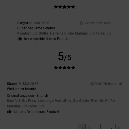
Gregor
20. Mai 2026
Verifizierter Kauf
Super bequeme Schuhe
Komfort
: 5
Größe
: Perfekte Größe
Material
: 5
Farbe
: 5
/5
/5
/5
Ich empfehle dieses Produkt
5
/5
Shane
19. Mai 2026
Verifizierter Kauf
Weil ich es konnte
Original anzeigen - English
Komfort
: 5
Preis-Leistungs-Verhältnis
: 5
Größe
: Perfekte Größe
/5
/5
Material
: 5
Farbe
: 5
/5
/5
Ich empfehle dieses Produkt
1
2
3
...
7
>