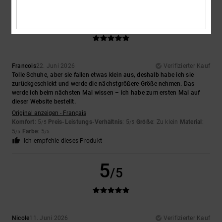
5
/5
Francois
22. Juni 2026
Verifizierter Kauf
Tolle Schuhe, aber sie fallen etwas klein aus, deshalb habe ich sie
zurückgeschickt und werde die nächstgrößere Größe nehmen. Das
werde ich beim nächsten Mal wissen – ich habe zum ersten Mal auf
dieser Website bestellt.
Original anzeigen - Français
Komfort
: 5
Preis-Leistungs-Verhältnis
: 5
Größe
: Zu klein
Material
:
/5
/5
5
Farbe
: 5
/5
/5
Ich empfehle dieses Produkt
5
/5
Nicole
11. Juni 2026
Verifizierter Kauf