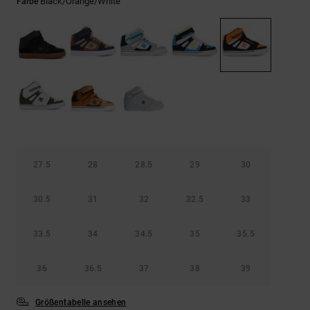
Kontaktformular.
Black/orange/white
Farbe
FAQ
ansehen
27.5
28
28.5
29
30
30.5
31
32
32.5
33
33.5
34
34.5
35
35.5
36
36.5
37
38
39
Größentabelle ansehen