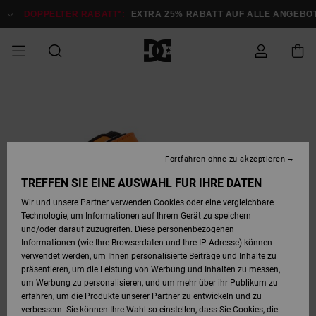
Direkt
zur
DOPPELTER RABATT*:
EXTRA 25% RABATT AUF ALLE ANGEB
Produktinformation
springen
DOPPELTER
SALE MÄNNER
ESSENTIALS
ESSENTIALS
ESSENTIALS
SKATE SHOP
SNOW SHOP FÜR
Auf meine
Schuhe
Schuhe
Sale Schuhe
Stag
Astrix
Neue Kollektio
Neue Kollektio
Caps & Hüte
Chelsea
Pixie
Neue Kollektio
Schneejacken
Court Graffik
Neue Kollektio
Neue Kollektio
Hüte & Caps
Skaterschuhe
Team
Schneejacken
Snowboard Boo
Snowboard Boo
Bestellung
RABATT
MÄNNER
zugreifen
SALE FRAUEN
HIGHLIGHTS
HIGHLIGHTS
SCHUHE
COMMUNITY
Sale Bekleidun
Snow
Sale Bekleidun
Court Graffik
Ducati
Skate
Sweatshirts
Mützen
Court Graffik
Astrix
Sneakers
Snowboardhos
Pure
Skate
T-Shirts
Mützen
Alle ansehen
Snowboardhos
Schneejacken
Snowboardjac
MÄNNER
SNOW SHOP FÜR
Fortfahren ohne zu akzeptieren
Versand
FRAUEN
SALE KINDER
SCHUHE
SCHUHE
BEKLEIDUNG
Accessoires
Sale Accessoi
Lynx
DC Command
Sneakers
T-shirts
Taschen &
Alle ansehen
DC Command
Skate
Alle ansehen
Stag
Babyschuhe
Sweatshirts &
Taschen
Snowboard Boo
Snowboardhos
Snowboardhos
TREFFEN SIE EINE AUSWAHL FÜR IHRE DATEN
FRAUEN
Rucksäcke
Hoodies
Retouren
Wir und unsere Partner verwenden Cookies oder eine vergleichbare
SNOW SHOP FÜR
Technologie, um Informationen auf Ihrem Gerät zu speichern
BEKLEIDUNG
KLEIDUNG
ACCESSOIRES
SALE SNOW
Sale Snow
Pure
Manteca
Sandalen
Hemden
Manteca
Sandalen
Sneakers
Alle ansehen
Winterschuhe
Alle ansehen
Mützen
KINDER
und/oder darauf zuzugreifen. Diese personenbezogenen
KINDER
Alle ansehen
Jacken & Mänt
Informationen (wie Ihre Browserdaten und Ihre IP-Adresse) können
Bezahlung
verwendet werden, um Ihnen personalisierte Beiträge und Inhalte zu
ACCESSOIRES
T-Shirts
Jacken & Mänt
Net
Construct
Winterschuhe
Jeans
Best Sellers
Snowboard Boo
Alle ansehen
Polarfleece &
Alle ansehen
präsentieren, um die Leistung von Werbung und Inhalten zu messen,
SKATE
Hemden
Softshells
um Werbung zu personalisieren, und um mehr über ihr Publikum zu
Geschenkkarte
erfahren, um die Produkte unserer Partner zu entwickeln und zu
Jacken & Mänt
Hoodies &
Alle ansehen
Ascend
Snowboard Boo
Jacken & Mänt
Unisex
verbessern. Sie können Ihre Wahl so einstellen, dass Sie Cookies, die
COURT GRAFFIK
Sweatshirts
Jeans & Hosen
Mützen