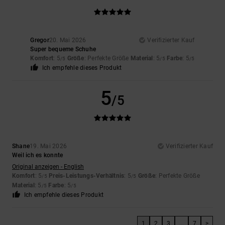
Gregor
20. Mai 2026
Verifizierter Kauf
Super bequeme Schuhe
Komfort
: 5
Größe
: Perfekte Größe
Material
: 5
Farbe
: 5
/5
/5
/5
Ich empfehle dieses Produkt
5
/5
Shane
19. Mai 2026
Verifizierter Kauf
Weil ich es konnte
Original anzeigen - English
Komfort
: 5
Preis-Leistungs-Verhältnis
: 5
Größe
: Perfekte Größe
/5
/5
Material
: 5
Farbe
: 5
/5
/5
Ich empfehle dieses Produkt
1
2
3
...
7
>