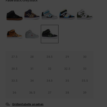
Kontaktformular.
Black/grey/black
Farbe
FAQ
ansehen
27.5
28
28.5
29
30
30.5
31
32
32.5
33
33.5
34
34.5
35
35.5
36
36.5
37
38
39
Größentabelle ansehen