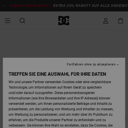
Direkt
zur
DOPPELTER RABATT*:
EXTRA 25% RABATT AUF ALLE ANGEBOTE
J
Produktinformation
springen
DOPPELTER
SALE MÄNNER
ESSENTIALS
ESSENTIALS
ESSENTIALS
SKATE SHOP
SNOW SHOP FÜR
Auf meine
Schuhe
Schuhe
Sale Schuhe
Stag
Astrix
Neue Kollektio
Neue Kollektio
Caps & Hüte
Chelsea
Pixie
Neue Kollektio
Schneejacken
Court Graffik
Neue Kollektio
Neue Kollektio
Hüte & Caps
Skaterschuhe
Team
Schneejacken
Snowboard Boo
Snowboard Boo
Bestellung
RABATT
MÄNNER
zugreifen
SALE FRAUEN
HIGHLIGHTS
HIGHLIGHTS
SCHUHE
COMMUNITY
Sale Bekleidun
Snow
Sale Bekleidun
Court Graffik
Ducati
Skate
Sweatshirts
Mützen
Court Graffik
Astrix
Sneakers
Snowboardhos
Pure
Skate
T-Shirts
Mützen
Alle ansehen
Snowboardhos
Schneejacken
Snowboardjac
MÄNNER
SNOW SHOP FÜR
Fortfahren ohne zu akzeptieren
Versand
FRAUEN
SALE KINDER
SCHUHE
SCHUHE
BEKLEIDUNG
Accessoires
Sale Accessoi
Lynx
DC Command
Sneakers
T-shirts
Taschen &
Alle ansehen
DC Command
Skate
Alle ansehen
Stag
Babyschuhe
Sweatshirts &
Taschen
Snowboard Boo
Snowboardhos
Snowboardhos
TREFFEN SIE EINE AUSWAHL FÜR IHRE DATEN
FRAUEN
Rucksäcke
Hoodies
Retouren
Wir und unsere Partner verwenden Cookies oder eine vergleichbare
SNOW SHOP FÜR
Technologie, um Informationen auf Ihrem Gerät zu speichern
BEKLEIDUNG
KLEIDUNG
ACCESSOIRES
SALE SNOW
Sale Snow
Pure
Manteca
Sandalen
Hemden
Manteca
Sandalen
Sneakers
Alle ansehen
Winterschuhe
Alle ansehen
Mützen
KINDER
und/oder darauf zuzugreifen. Diese personenbezogenen
KINDER
Alle ansehen
Jacken & Mänt
Informationen (wie Ihre Browserdaten und Ihre IP-Adresse) können
Bezahlung
verwendet werden, um Ihnen personalisierte Beiträge und Inhalte zu
ACCESSOIRES
T-Shirts
Jacken & Mänt
Net
Construct
Winterschuhe
Jeans
Best Sellers
Snowboard Boo
Alle ansehen
Polarfleece &
Alle ansehen
präsentieren, um die Leistung von Werbung und Inhalten zu messen,
SKATE
Hemden
Softshells
um Werbung zu personalisieren, und um mehr über ihr Publikum zu
Geschenkkarte
erfahren, um die Produkte unserer Partner zu entwickeln und zu
Jacken & Mänt
Hoodies &
Alle ansehen
Ascend
Snowboard Boo
Jacken & Mänt
Unisex
verbessern. Sie können Ihre Wahl so einstellen, dass Sie Cookies, die
COURT GRAFFIK
Sweatshirts
Jeans & Hosen
Mützen