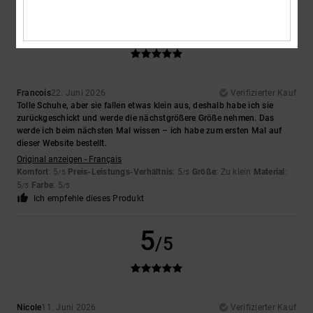
5
/5
Francois
22. Juni 2026
Verifizierter Kauf
Tolle Schuhe, aber sie fallen etwas klein aus, deshalb habe ich sie
zurückgeschickt und werde die nächstgrößere Größe nehmen. Das
werde ich beim nächsten Mal wissen – ich habe zum ersten Mal auf
dieser Website bestellt.
Original anzeigen - Français
Komfort
: 5
Preis-Leistungs-Verhältnis
: 5
Größe
: Zu klein
Material
:
/5
/5
5
Farbe
: 5
/5
/5
Ich empfehle dieses Produkt
5
/5
Nicole
11. Juni 2026
Verifizierter Kauf