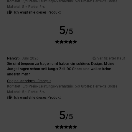
Komfort
: 5
Preis-Leistungs-Verhältnis
: 5
Größe
: Perfekte Größe
/5
/5
Material
: 5
Farbe
: 5
/5
/5
Ich empfehle dieses Produkt
5
/5
Nancy
6. Juni 2026
Verifizierter Kauf
Sie sind bequem zu tragen und haben ein schönes Design. Meine
Jungs tragen schon seit langer Zeit DC Shoes und wollen keine
anderen mehr.
Original anzeigen - Français
Komfort
: 5
Preis-Leistungs-Verhältnis
: 5
Größe
: Perfekte Größe
/5
/5
Material
: 5
Farbe
: 5
/5
/5
Ich empfehle dieses Produkt
5
/5