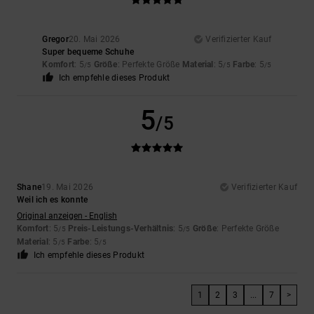
Gregor
20. Mai 2026
Verifizierter Kauf
Super bequeme Schuhe
Komfort
: 5
Größe
: Perfekte Größe
Material
: 5
Farbe
: 5
/5
/5
/5
Ich empfehle dieses Produkt
5
/5
Shane
19. Mai 2026
Verifizierter Kauf
Weil ich es konnte
Original anzeigen - English
Komfort
: 5
Preis-Leistungs-Verhältnis
: 5
Größe
: Perfekte Größe
/5
/5
Material
: 5
Farbe
: 5
/5
/5
Ich empfehle dieses Produkt
1
2
3
...
7
>