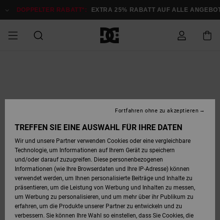
Direkt
zur
DOPPELTER RABATT*:
EXTRA 25% RABATT AUF ALLE ANGEB
Produktinformation
springen
DOPPELTER
SALE MÄNNER
ESSENTIALS
ESSENTIALS
ESSENTIALS
SKATE SHOP
SNOW SHOP FÜR
Auf meine
Schuhe
Schuhe
Sale Schuhe
Stag
Astrix
Neue Kollektio
Neue Kollektio
Caps & Hüte
Chelsea
Pixie
Neue Kollektio
Schneejacken
Court Graffik
Neue Kollektio
Neue Kollektio
Hüte & Caps
Skaterschuhe
Team
Schneejacken
Snowboard Boo
Snowboard Boo
Bestellung
RABATT
MÄNNER
zugreifen
SALE FRAUEN
HIGHLIGHTS
HIGHLIGHTS
SCHUHE
COMMUNITY
Sale Bekleidun
Snow
Sale Bekleidun
Court Graffik
Ducati
Skate
Sweatshirts
Mützen
Court Graffik
Astrix
Sneakers
Snowboardhos
Pure
Skate
T-Shirts
Mützen
Alle ansehen
Snowboardhos
Schneejacken
Snowboardjac
MÄNNER
SNOW SHOP FÜR
Fortfahren ohne zu akzeptieren
Versand
FRAUEN
SALE KINDER
SCHUHE
SCHUHE
BEKLEIDUNG
Accessoires
Sale Accessoi
Lynx
DC Command
Sneakers
T-shirts
Taschen &
Alle ansehen
DC Command
Skate
Alle ansehen
Stag
Babyschuhe
Sweatshirts &
Taschen
Snowboard Boo
Snowboardhos
Snowboardhos
TREFFEN SIE EINE AUSWAHL FÜR IHRE DATEN
FRAUEN
Rucksäcke
Hoodies
Retouren
Wir und unsere Partner verwenden Cookies oder eine vergleichbare
SNOW SHOP FÜR
Technologie, um Informationen auf Ihrem Gerät zu speichern
BEKLEIDUNG
KLEIDUNG
ACCESSOIRES
SALE SNOW
Sale Snow
Pure
Manteca
Sandalen
Hemden
Manteca
Sandalen
Sneakers
Alle ansehen
Winterschuhe
Alle ansehen
Mützen
KINDER
und/oder darauf zuzugreifen. Diese personenbezogenen
KINDER
Alle ansehen
Jacken & Mänt
Informationen (wie Ihre Browserdaten und Ihre IP-Adresse) können
Bezahlung
verwendet werden, um Ihnen personalisierte Beiträge und Inhalte zu
ACCESSOIRES
T-Shirts
Jacken & Mänt
Net
Construct
Winterschuhe
Jeans
Best Sellers
Snowboard Boo
Alle ansehen
Polarfleece &
Alle ansehen
präsentieren, um die Leistung von Werbung und Inhalten zu messen,
SKATE
Hemden
Softshells
um Werbung zu personalisieren, und um mehr über ihr Publikum zu
Geschenkkarte
erfahren, um die Produkte unserer Partner zu entwickeln und zu
Jacken & Mänt
Hoodies &
Alle ansehen
Ascend
Snowboard Boo
Jacken & Mänt
Unisex
verbessern. Sie können Ihre Wahl so einstellen, dass Sie Cookies, die
COURT GRAFFIK
Sweatshirts
Jeans & Hosen
Mützen