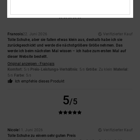
5
/5
Francois
22. Juni 2026
Verifizierter Kauf
Tolle Schuhe, aber sie fallen etwas klein aus, deshalb habe ich sie
zurückgeschickt und werde die nächstgrößere Größe nehmen. Das
werde ich beim nächsten Mal wissen – ich habe zum ersten Mal auf
dieser Website bestellt.
Original anzeigen - Français
Komfort
: 5
Preis-Leistungs-Verhältnis
: 5
Größe
: Zu klein
Material
:
/5
/5
5
Farbe
: 5
/5
/5
Ich empfehle dieses Produkt
5
/5
Nicole
11. Juni 2026
Verifizierter Kauf
Tolle Schuhe zu einem sehr guten Preis