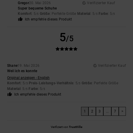
Gregor
20. Mai 2026
Verifizierter Kauf
Super bequeme Schuhe
Komfort
: 5
Größe
: Perfekte Größe
Material
: 5
Farbe
: 5
/5
/5
/5
Ich empfehle dieses Produkt
5
/5
Shane
19. Mai 2026
Verifizierter Kauf
Weil ich es konnte
Original anzeigen - English
Komfort
: 5
Preis-Leistungs-Verhältnis
: 5
Größe
: Perfekte Größe
/5
/5
Material
: 5
Farbe
: 5
/5
/5
Ich empfehle dieses Produkt
1
2
3
...
7
>
Verifiziert von
TrustVille