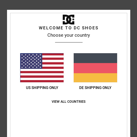
Kathrin
3. Juli 2026
Verifizierter Kauf
Nach dem ersten Test im Skatepark keine Probleme
Komfort
: 5
Preis-Leistungs-Verhältnis
: 5
Größe
: Groß
Material
: 3
/5
/5
/5
WELCOME TO DC SHOES
Farbe
: 5
/5
Choose your country
5
/5
Bev
29. Juni 2026
Verifizierter Kauf
Sie sind so bequem, dass ich sie seitdem ich sie habe jeden Tag trage.
US SHIPPING ONLY
DE SHIPPING ONLY
Original anzeigen - English
Komfort
: 5
Preis-Leistungs-Verhältnis
: 5
Größe
: Perfekte Größe
/5
/5
VIEW ALL COUNTRIES
Material
: 5
Farbe
: 5
/5
/5
Ich empfehle dieses Produkt
5
/5