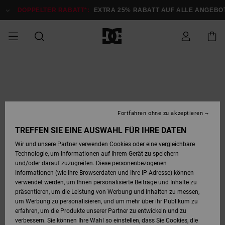
Direkt
zur
DOPPELTER RABATT*:
EXTRA 25% RABATT AUF ALLE ANGEB
Produktinformation
springen
DOPPELTER
SALE MÄNNER
ESSENTIALS
ESSENTIALS
ESSENTIALS
SKATE SHOP
SNOW SHOP FÜR
Auf meine
Schuhe
Schuhe
Sale Schuhe
Stag
Astrix
Neue Kollektio
Neue Kollektio
Caps & Hüte
Chelsea
Pixie
Neue Kollektio
Schneejacken
Court Graffik
Neue Kollektio
Neue Kollektio
Hüte & Caps
Skaterschuhe
Team
Schneejacken
Snowboard Boo
Snowboard Boo
Bestellung
RABATT
MÄNNER
zugreifen
SALE FRAUEN
HIGHLIGHTS
HIGHLIGHTS
SCHUHE
COMMUNITY
Sale Bekleidun
Snow
Sale Bekleidun
Court Graffik
Ducati
Skate
Sweatshirts
Mützen
Court Graffik
Astrix
Sneakers
Snowboardhos
Pure
Skate
T-Shirts
Mützen
Alle ansehen
Snowboardhos
Schneejacken
Snowboardjac
MÄNNER
SNOW SHOP FÜR
Fortfahren ohne zu akzeptieren
Versand
FRAUEN
SALE KINDER
SCHUHE
SCHUHE
BEKLEIDUNG
Accessoires
Sale Accessoi
Lynx
DC Command
Sneakers
T-shirts
Taschen &
Alle ansehen
DC Command
Skate
Alle ansehen
Stag
Babyschuhe
Sweatshirts &
Taschen
Snowboard Boo
Snowboardhos
Snowboardhos
TREFFEN SIE EINE AUSWAHL FÜR IHRE DATEN
FRAUEN
Rucksäcke
Hoodies
Retouren
Wir und unsere Partner verwenden Cookies oder eine vergleichbare
SNOW SHOP FÜR
Technologie, um Informationen auf Ihrem Gerät zu speichern
BEKLEIDUNG
KLEIDUNG
ACCESSOIRES
SALE SNOW
Sale Snow
Pure
Manteca
Sandalen
Hemden
Manteca
Sandalen
Sneakers
Alle ansehen
Winterschuhe
Alle ansehen
Mützen
KINDER
und/oder darauf zuzugreifen. Diese personenbezogenen
KINDER
Alle ansehen
Jacken & Mänt
Informationen (wie Ihre Browserdaten und Ihre IP-Adresse) können
Bezahlung
verwendet werden, um Ihnen personalisierte Beiträge und Inhalte zu
ACCESSOIRES
T-Shirts
Jacken & Mänt
Net
Construct
Winterschuhe
Jeans
Best Sellers
Snowboard Boo
Alle ansehen
Polarfleece &
Alle ansehen
präsentieren, um die Leistung von Werbung und Inhalten zu messen,
SKATE
Hemden
Softshells
um Werbung zu personalisieren, und um mehr über ihr Publikum zu
Geschenkkarte
erfahren, um die Produkte unserer Partner zu entwickeln und zu
Jacken & Mänt
Hoodies &
Alle ansehen
Ascend
Snowboard Boo
Jacken & Mänt
Unisex
verbessern. Sie können Ihre Wahl so einstellen, dass Sie Cookies, die
COURT GRAFFIK
Sweatshirts
Jeans & Hosen
Mützen