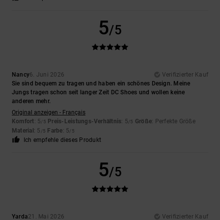
5
/5
Nancy
6. Juni 2026
Verifizierter Kauf
Sie sind bequem zu tragen und haben ein schönes Design. Meine
Jungs tragen schon seit langer Zeit DC Shoes und wollen keine
anderen mehr.
Original anzeigen - Français
Komfort
: 5
Preis-Leistungs-Verhältnis
: 5
Größe
: Perfekte Größe
/5
/5
Material
: 5
Farbe
: 5
/5
/5
Ich empfehle dieses Produkt
5
/5
Yarda
21. Mai 2026
Verifizierter Kauf