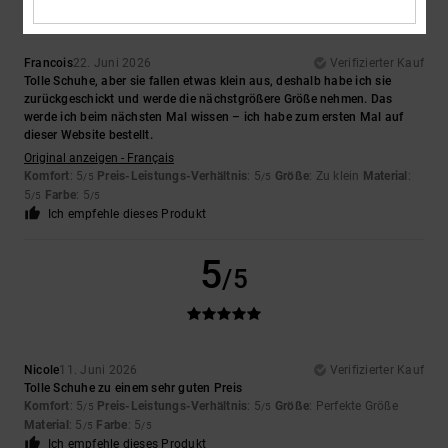
Francois
22. Juni 2026
Verifizierter Kauf
Tolle Schuhe, aber sie fallen etwas klein aus, deshalb habe ich sie
zurückgeschickt und werde die nächstgrößere Größe nehmen. Das
werde ich beim nächsten Mal wissen – ich habe zum ersten Mal auf
dieser Website bestellt.
Original anzeigen - Français
Komfort
: 5
Preis-Leistungs-Verhältnis
: 5
Größe
: Zu klein
Material
:
/5
/5
5
Farbe
: 5
/5
/5
Ich empfehle dieses Produkt
5
/5
Nicole
11. Juni 2026
Verifizierter Kauf
Tolle Schuhe zu einem sehr guten Preis
Komfort
: 5
Preis-Leistungs-Verhältnis
: 5
Größe
: Perfekte Größe
/5
/5
Material
: 5
Farbe
: 5
/5
/5
Ich empfehle dieses Produkt