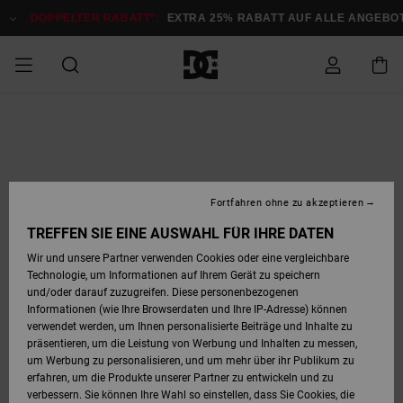
Direkt
zur
DOPPELTER RABATT*:
EXTRA 25% RABATT AUF ALLE ANGEBOTE
J
Produktinformation
springen
DOPPELTER
SALE MÄNNER
ESSENTIALS
ESSENTIALS
ESSENTIALS
SKATE SHOP
SNOW SHOP FÜR
Auf meine
Schuhe
Schuhe
Sale Schuhe
Stag
Astrix
Neue Kollektio
Neue Kollektio
Caps & Hüte
Chelsea
Pixie
Neue Kollektio
Schneejacken
Court Graffik
Neue Kollektio
Neue Kollektio
Hüte & Caps
Skaterschuhe
Team
Schneejacken
Snowboard Boo
Snowboard Boo
Bestellung
RABATT
MÄNNER
zugreifen
SALE FRAUEN
HIGHLIGHTS
HIGHLIGHTS
SCHUHE
COMMUNITY
Sale Bekleidun
Snow
Sale Bekleidun
Court Graffik
Ducati
Skate
Sweatshirts
Mützen
Court Graffik
Astrix
Sneakers
Snowboardhos
Pure
Skate
T-Shirts
Mützen
Alle ansehen
Snowboardhos
Schneejacken
Snowboardjac
MÄNNER
SNOW SHOP FÜR
Fortfahren ohne zu akzeptieren
Versand
FRAUEN
SALE KINDER
SCHUHE
SCHUHE
BEKLEIDUNG
Accessoires
Sale Accessoi
Lynx
DC Command
Sneakers
T-shirts
Taschen &
Alle ansehen
DC Command
Skate
Alle ansehen
Stag
Babyschuhe
Sweatshirts &
Taschen
Snowboard Boo
Snowboardhos
Snowboardhos
TREFFEN SIE EINE AUSWAHL FÜR IHRE DATEN
FRAUEN
Rucksäcke
Hoodies
Retouren
Wir und unsere Partner verwenden Cookies oder eine vergleichbare
SNOW SHOP FÜR
Technologie, um Informationen auf Ihrem Gerät zu speichern
BEKLEIDUNG
KLEIDUNG
ACCESSOIRES
SALE SNOW
Sale Snow
Pure
Manteca
Sandalen
Hemden
Manteca
Sandalen
Sneakers
Alle ansehen
Winterschuhe
Alle ansehen
Mützen
KINDER
und/oder darauf zuzugreifen. Diese personenbezogenen
KINDER
Alle ansehen
Jacken & Mänt
Informationen (wie Ihre Browserdaten und Ihre IP-Adresse) können
Bezahlung
verwendet werden, um Ihnen personalisierte Beiträge und Inhalte zu
ACCESSOIRES
T-Shirts
Jacken & Mänt
Net
Construct
Winterschuhe
Jeans
Best Sellers
Snowboard Boo
Alle ansehen
Polarfleece &
Alle ansehen
präsentieren, um die Leistung von Werbung und Inhalten zu messen,
SKATE
Hemden
Softshells
um Werbung zu personalisieren, und um mehr über ihr Publikum zu
Geschenkkarte
erfahren, um die Produkte unserer Partner zu entwickeln und zu
Jacken & Mänt
Hoodies &
Alle ansehen
Ascend
Snowboard Boo
Jacken & Mänt
Unisex
verbessern. Sie können Ihre Wahl so einstellen, dass Sie Cookies, die
COURT GRAFFIK
Sweatshirts
Jeans & Hosen
Mützen