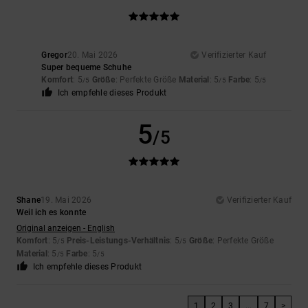
Gregor
20. Mai 2026
Verifizierter Kauf
Super bequeme Schuhe
Komfort
: 5
Größe
: Perfekte Größe
Material
: 5
Farbe
: 5
/5
/5
/5
Ich empfehle dieses Produkt
5
/5
Shane
19. Mai 2026
Verifizierter Kauf
Weil ich es konnte
Original anzeigen - English
Komfort
: 5
Preis-Leistungs-Verhältnis
: 5
Größe
: Perfekte Größe
/5
/5
Material
: 5
Farbe
: 5
/5
/5
Ich empfehle dieses Produkt
1
2
3
...
7
>