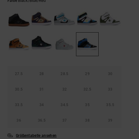
Kontaktformular.
Black/blue/red
Farbe
FAQ
ansehen
27.5
28
28.5
29
30
30.5
31
32
32.5
33
33.5
34
34.5
35
35.5
36
36.5
37
38
39
Größentabelle ansehen