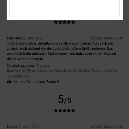
5
/5
Francois
22. Juni 2026
Verifizierter Kauf
Tolle Schuhe, aber sie fallen etwas klein aus, deshalb habe ich sie
zurückgeschickt und werde die nächstgrößere Größe nehmen. Das
werde ich beim nächsten Mal wissen – ich habe zum ersten Mal auf
dieser Website bestellt.
Original anzeigen - Français
Komfort
: 5
Preis-Leistungs-Verhältnis
: 5
Größe
: Zu klein
Material
:
/5
/5
5
Farbe
: 5
/5
/5
Ich empfehle dieses Produkt
5
/5
Nicole
11. Juni 2026
Verifizierter Kauf