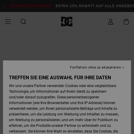
Direkt
zur
DOPPELTER RABATT*:
EXTRA 25% RABATT AUF ALLE ANGEB
Produktinformation
springen
DOPPELTER
SALE MÄNNER
ESSENTIALS
ESSENTIALS
ESSENTIALS
SKATE SHOP
SNOW SHOP FÜR
Auf meine
Schuhe
Schuhe
Sale Schuhe
Stag
Astrix
Neue Kollektio
Neue Kollektio
Caps & Hüte
Chelsea
Pixie
Neue Kollektio
Schneejacken
Court Graffik
Neue Kollektio
Neue Kollektio
Hüte & Caps
Skaterschuhe
Team
Schneejacken
Snowboard Boo
Snowboard Boo
Bestellung
RABATT
MÄNNER
zugreifen
SALE FRAUEN
HIGHLIGHTS
HIGHLIGHTS
SCHUHE
COMMUNITY
Sale Bekleidun
Snow
Sale Bekleidun
Court Graffik
Ducati
Skate
Sweatshirts
Mützen
Court Graffik
Astrix
Sneakers
Snowboardhos
Pure
Skate
T-Shirts
Mützen
Alle ansehen
Snowboardhos
Schneejacken
Snowboardjac
MÄNNER
SNOW SHOP FÜR
Fortfahren ohne zu akzeptieren
Versand
FRAUEN
SALE KINDER
SCHUHE
SCHUHE
BEKLEIDUNG
Accessoires
Sale Accessoi
Lynx
DC Command
Sneakers
T-shirts
Taschen &
Alle ansehen
DC Command
Skate
Alle ansehen
Stag
Babyschuhe
Sweatshirts &
Taschen
Snowboard Boo
Snowboardhos
Snowboardhos
TREFFEN SIE EINE AUSWAHL FÜR IHRE DATEN
FRAUEN
Rucksäcke
Hoodies
Retouren
Wir und unsere Partner verwenden Cookies oder eine vergleichbare
SNOW SHOP FÜR
Technologie, um Informationen auf Ihrem Gerät zu speichern
BEKLEIDUNG
KLEIDUNG
ACCESSOIRES
SALE SNOW
Sale Snow
Pure
Manteca
Sandalen
Hemden
Manteca
Sandalen
Sneakers
Alle ansehen
Winterschuhe
Alle ansehen
Mützen
KINDER
und/oder darauf zuzugreifen. Diese personenbezogenen
KINDER
Alle ansehen
Jacken & Mänt
Informationen (wie Ihre Browserdaten und Ihre IP-Adresse) können
Bezahlung
verwendet werden, um Ihnen personalisierte Beiträge und Inhalte zu
ACCESSOIRES
T-Shirts
Jacken & Mänt
Net
Construct
Winterschuhe
Jeans
Best Sellers
Snowboard Boo
Alle ansehen
Polarfleece &
Alle ansehen
präsentieren, um die Leistung von Werbung und Inhalten zu messen,
SKATE
Hemden
Softshells
um Werbung zu personalisieren, und um mehr über ihr Publikum zu
Geschenkkarte
erfahren, um die Produkte unserer Partner zu entwickeln und zu
Jacken & Mänt
Hoodies &
Alle ansehen
Ascend
Snowboard Boo
Jacken & Mänt
Unisex
verbessern. Sie können Ihre Wahl so einstellen, dass Sie Cookies, die
COURT GRAFFIK
Sweatshirts
Jeans & Hosen
Mützen