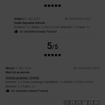
Gregor
20. Mai 2026
Verifizierter Kauf
Super bequeme Schuhe
Komfort
: 5
Größe
: Perfekte Größe
Material
: 5
Farbe
: 5
/5
/5
/5
Ich empfehle dieses Produkt
5
/5
Shane
19. Mai 2026
Verifizierter Kauf
Weil ich es konnte
Original anzeigen - English
Komfort
: 5
Preis-Leistungs-Verhältnis
: 5
Größe
: Perfekte Größe
/5
/5
Material
: 5
Farbe
: 5
/5
/5
Ich empfehle dieses Produkt
1
2
3
...
7
>