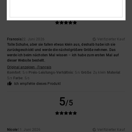
5
/5
Francois
22. Juni 2026
Verifizierter Kauf
Tolle Schuhe, aber sie fallen etwas klein aus, deshalb habe ich sie
zurückgeschickt und werde die nächstgrößere Größe nehmen. Das
werde ich beim nächsten Mal wissen – ich habe zum ersten Mal auf
dieser Website bestellt.
Original anzeigen - Français
Komfort
: 5
Preis-Leistungs-Verhältnis
: 5
Größe
: Zu klein
Material
:
/5
/5
5
Farbe
: 5
/5
/5
Ich empfehle dieses Produkt
5
/5
Nicole
11. Juni 2026
Verifizierter Kauf