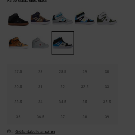
Kontaktformular.
Black/blue/black
Farbe
FAQ
ansehen
27.5
28
28.5
29
30
30.5
31
32
32.5
33
33.5
34
34.5
35
35.5
36
36.5
37
38
39
Größentabelle ansehen