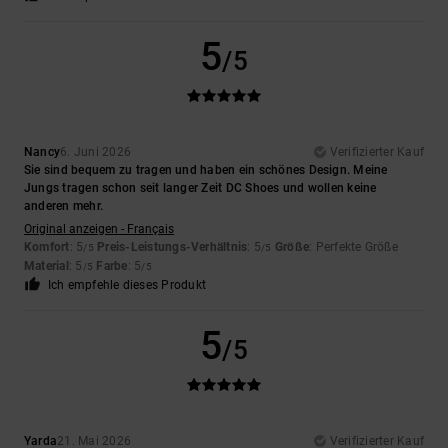
5
/5
Nancy
6. Juni 2026
Verifizierter Kauf
Sie sind bequem zu tragen und haben ein schönes Design. Meine
Jungs tragen schon seit langer Zeit DC Shoes und wollen keine
anderen mehr.
Original anzeigen - Français
Komfort
: 5
Preis-Leistungs-Verhältnis
: 5
Größe
: Perfekte Größe
/5
/5
Material
: 5
Farbe
: 5
/5
/5
Ich empfehle dieses Produkt
5
/5
Yarda
21. Mai 2026
Verifizierter Kauf