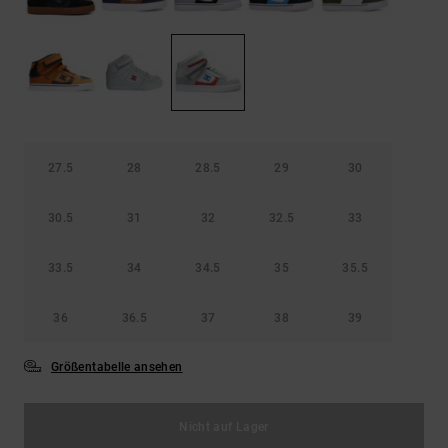
Kontaktformular.
FAQ
ansehen
27.5
28
28.5
29
30
30.5
31
32
32.5
33
33.5
34
34.5
35
35.5
36
36.5
37
38
39
Größentabelle ansehen
Nicht auf Lager