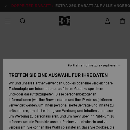
Direkt
zur
DOPPELTER RABATT*:
EXTRA 25% RABATT AUF ALLE ANGEB
Produktinformation
springen
DOPPELTER
SALE MÄNNER
ESSENTIALS
ESSENTIALS
ESSENTIALS
SKATE SHOP
SNOW SHOP FÜR
Auf meine
Schuhe
Schuhe
Sale Schuhe
Stag
Astrix
Neue Kollektio
Neue Kollektio
Caps & Hüte
Chelsea
Pixie
Neue Kollektio
Schneejacken
Court Graffik
Neue Kollektio
Neue Kollektio
Hüte & Caps
Skaterschuhe
Team
Schneejacken
Snowboard Boo
Snowboard Boo
Bestellung
RABATT
MÄNNER
zugreifen
SALE FRAUEN
HIGHLIGHTS
HIGHLIGHTS
SCHUHE
COMMUNITY
Sale Bekleidun
Snow
Sale Bekleidun
Court Graffik
Ducati
Skate
Sweatshirts
Mützen
Court Graffik
Astrix
Sneakers
Snowboardhos
Pure
Skate
T-Shirts
Mützen
Alle ansehen
Snowboardhos
Schneejacken
Snowboardjac
MÄNNER
SNOW SHOP FÜR
Fortfahren ohne zu akzeptieren
Versand
FRAUEN
SALE KINDER
SCHUHE
SCHUHE
BEKLEIDUNG
Accessoires
Sale Accessoi
Lynx
DC Command
Sneakers
T-shirts
Taschen &
Alle ansehen
DC Command
Skate
Alle ansehen
Stag
Babyschuhe
Sweatshirts &
Taschen
Snowboard Boo
Snowboardhos
Snowboardhos
TREFFEN SIE EINE AUSWAHL FÜR IHRE DATEN
FRAUEN
Rucksäcke
Hoodies
Retouren
Wir und unsere Partner verwenden Cookies oder eine vergleichbare
SNOW SHOP FÜR
Technologie, um Informationen auf Ihrem Gerät zu speichern
BEKLEIDUNG
KLEIDUNG
ACCESSOIRES
SALE SNOW
Sale Snow
Pure
Manteca
Sandalen
Hemden
Manteca
Sandalen
Sneakers
Alle ansehen
Winterschuhe
Alle ansehen
Mützen
KINDER
und/oder darauf zuzugreifen. Diese personenbezogenen
KINDER
Alle ansehen
Jacken & Mänt
Informationen (wie Ihre Browserdaten und Ihre IP-Adresse) können
Bezahlung
verwendet werden, um Ihnen personalisierte Beiträge und Inhalte zu
ACCESSOIRES
T-Shirts
Jacken & Mänt
Net
Construct
Winterschuhe
Jeans
Best Sellers
Snowboard Boo
Alle ansehen
Polarfleece &
Alle ansehen
präsentieren, um die Leistung von Werbung und Inhalten zu messen,
SKATE
Hemden
Softshells
um Werbung zu personalisieren, und um mehr über ihr Publikum zu
Geschenkkarte
erfahren, um die Produkte unserer Partner zu entwickeln und zu
Jacken & Mänt
Hoodies &
Alle ansehen
Ascend
Snowboard Boo
Jacken & Mänt
Unisex
verbessern. Sie können Ihre Wahl so einstellen, dass Sie Cookies, die
COURT GRAFFIK
Sweatshirts
Jeans & Hosen
Mützen