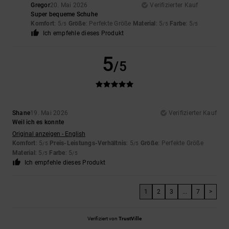
Gregor
20. Mai 2026
Verifizierter Kauf
Super bequeme Schuhe
Komfort
: 5
Größe
: Perfekte Größe
Material
: 5
Farbe
: 5
/5
/5
/5
Ich empfehle dieses Produkt
5
/5
Shane
19. Mai 2026
Verifizierter Kauf
Weil ich es konnte
Original anzeigen - English
Komfort
: 5
Preis-Leistungs-Verhältnis
: 5
Größe
: Perfekte Größe
/5
/5
Material
: 5
Farbe
: 5
/5
/5
Ich empfehle dieses Produkt
1
2
3
...
7
>
Verifiziert von
TrustVille