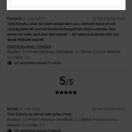
Francois
22. Juni 2026
Verifizierter Kauf
Tolle Schuhe, aber sie fallen etwas klein aus, deshalb habe ich sie
zurückgeschickt und werde die nächstgrößere Größe nehmen. Das
werde ich beim nächsten Mal wissen – ich habe zum ersten Mal auf
dieser Website bestellt.
Original anzeigen - Français
Komfort
: 5
Preis-Leistungs-Verhältnis
: 5
Größe
: Zu klein
Material
:
/5
/5
5
Farbe
: 5
/5
/5
Ich empfehle dieses Produkt
5
/5
Nicole
11. Juni 2026
Verifizierter Kauf
Tolle Schuhe zu einem sehr guten Preis
Komfort
: 5
Preis-Leistungs-Verhältnis
: 5
Größe
: Perfekte Größe
/5
/5
Material
: 5
Farbe
: 5
/5
/5
Ich empfehle dieses Produkt