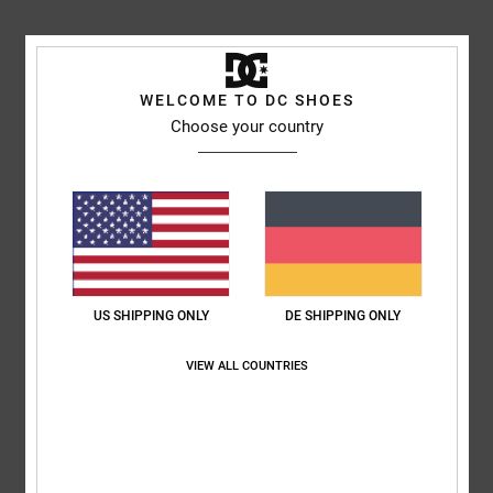
Kathrin
3. Juli 2026
Verifizierter Kauf
Nach dem ersten Test im Skatepark keine Probleme
Komfort
: 5
Preis-Leistungs-Verhältnis
: 5
Größe
: Groß
Material
: 3
/5
/5
/5
WELCOME TO DC SHOES
Farbe
: 5
/5
Choose your country
5
/5
Bev
29. Juni 2026
Verifizierter Kauf
Sie sind so bequem, dass ich sie seitdem ich sie habe jeden Tag trage.
US SHIPPING ONLY
DE SHIPPING ONLY
Original anzeigen - English
Komfort
: 5
Preis-Leistungs-Verhältnis
: 5
Größe
: Perfekte Größe
/5
/5
VIEW ALL COUNTRIES
Material
: 5
Farbe
: 5
/5
/5
Ich empfehle dieses Produkt
5
/5