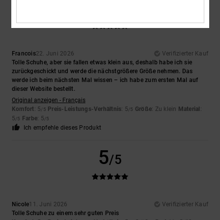
5
/5
Francois
22. Juni 2026
Verifizierter Kauf
Tolle Schuhe, aber sie fallen etwas klein aus, deshalb habe ich sie
zurückgeschickt und werde die nächstgrößere Größe nehmen. Das
werde ich beim nächsten Mal wissen – ich habe zum ersten Mal auf
dieser Website bestellt.
Original anzeigen - Français
Komfort
: 5
Preis-Leistungs-Verhältnis
: 5
Größe
: Zu klein
Material
:
/5
/5
5
Farbe
: 5
/5
/5
Ich empfehle dieses Produkt
5
/5
Nicole
11. Juni 2026
Verifizierter Kauf
Tolle Schuhe zu einem sehr guten Preis