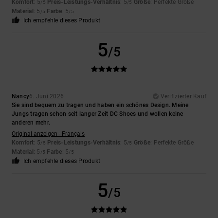
Komfort
: 5
Preis-Leistungs-Verhältnis
: 5
Größe
: Perfekte Größe
/5
/5
Material
: 5
Farbe
: 5
/5
/5
Ich empfehle dieses Produkt
5
/5
Nancy
6. Juni 2026
Verifizierter Kauf
Sie sind bequem zu tragen und haben ein schönes Design. Meine
Jungs tragen schon seit langer Zeit DC Shoes und wollen keine
anderen mehr.
Original anzeigen - Français
Komfort
: 5
Preis-Leistungs-Verhältnis
: 5
Größe
: Perfekte Größe
/5
/5
Material
: 5
Farbe
: 5
/5
/5
Ich empfehle dieses Produkt
5
/5