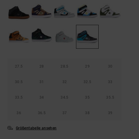
Kontaktformular.
FAQ
ansehen
27.5
28
28.5
29
30
30.5
31
32
32.5
33
33.5
34
34.5
35
35.5
36
36.5
37
38
39
Größentabelle ansehen