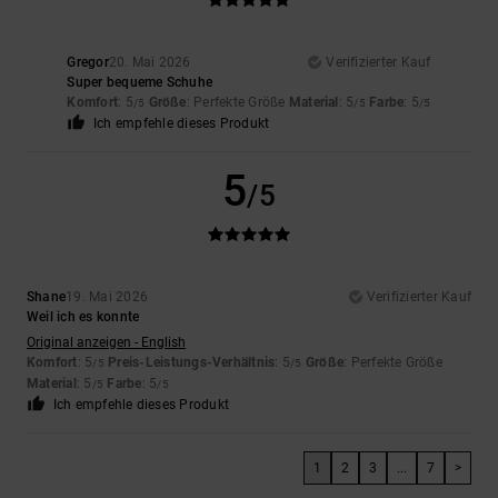
Gregor
20. Mai 2026
Verifizierter Kauf
Super bequeme Schuhe
Komfort
: 5
Größe
: Perfekte Größe
Material
: 5
Farbe
: 5
/5
/5
/5
Ich empfehle dieses Produkt
5
/5
Shane
19. Mai 2026
Verifizierter Kauf
Weil ich es konnte
Original anzeigen - English
Komfort
: 5
Preis-Leistungs-Verhältnis
: 5
Größe
: Perfekte Größe
/5
/5
Material
: 5
Farbe
: 5
/5
/5
Ich empfehle dieses Produkt
1
2
3
...
7
>