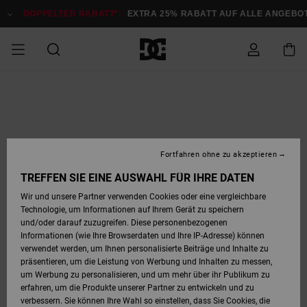
Direkt
zur
DOPPELTER RABATT*:
EXTRA 25% RABATT AUF ALLE ANGEB
Produktinformation
springen
DOPPELTER
SALE MÄNNER
ESSENTIALS
ESSENTIALS
ESSENTIALS
SKATE SHOP
SNOW SHOP FÜR
Auf meine
Schuhe
Schuhe
Sale Schuhe
Stag
Astrix
Neue Kollektio
Neue Kollektio
Caps & Hüte
Chelsea
Pixie
Neue Kollektio
Schneejacken
Court Graffik
Neue Kollektio
Neue Kollektio
Hüte & Caps
Skaterschuhe
Team
Schneejacken
Snowboard Boo
Snowboard Boo
Bestellung
RABATT
MÄNNER
zugreifen
SALE FRAUEN
HIGHLIGHTS
HIGHLIGHTS
SCHUHE
COMMUNITY
Sale Bekleidun
Snow
Sale Bekleidun
Court Graffik
Ducati
Skate
Sweatshirts
Mützen
Court Graffik
Astrix
Sneakers
Snowboardhos
Pure
Skate
T-Shirts
Mützen
Alle ansehen
Snowboardhos
Schneejacken
Snowboardjac
MÄNNER
SNOW SHOP FÜR
Fortfahren ohne zu akzeptieren
Versand
FRAUEN
SALE KINDER
SCHUHE
SCHUHE
BEKLEIDUNG
Accessoires
Sale Accessoi
Lynx
DC Command
Sneakers
T-shirts
Taschen &
Alle ansehen
DC Command
Skate
Alle ansehen
Stag
Babyschuhe
Sweatshirts &
Taschen
Snowboard Boo
Snowboardhos
Snowboardhos
TREFFEN SIE EINE AUSWAHL FÜR IHRE DATEN
FRAUEN
Rucksäcke
Hoodies
Retouren
Wir und unsere Partner verwenden Cookies oder eine vergleichbare
SNOW SHOP FÜR
Technologie, um Informationen auf Ihrem Gerät zu speichern
BEKLEIDUNG
KLEIDUNG
ACCESSOIRES
SALE SNOW
Sale Snow
Pure
Manteca
Sandalen
Hemden
Manteca
Sandalen
Sneakers
Alle ansehen
Winterschuhe
Alle ansehen
Mützen
KINDER
und/oder darauf zuzugreifen. Diese personenbezogenen
KINDER
Alle ansehen
Jacken & Mänt
Informationen (wie Ihre Browserdaten und Ihre IP-Adresse) können
Bezahlung
verwendet werden, um Ihnen personalisierte Beiträge und Inhalte zu
ACCESSOIRES
T-Shirts
Jacken & Mänt
Net
Construct
Winterschuhe
Jeans
Best Sellers
Snowboard Boo
Alle ansehen
Polarfleece &
Alle ansehen
präsentieren, um die Leistung von Werbung und Inhalten zu messen,
SKATE
Hemden
Softshells
um Werbung zu personalisieren, und um mehr über ihr Publikum zu
Geschenkkarte
erfahren, um die Produkte unserer Partner zu entwickeln und zu
Jacken & Mänt
Hoodies &
Alle ansehen
Ascend
Snowboard Boo
Jacken & Mänt
Unisex
verbessern. Sie können Ihre Wahl so einstellen, dass Sie Cookies, die
COURT GRAFFIK
Sweatshirts
Jeans & Hosen
Mützen